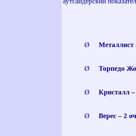
аутсайдерский показател
Ø
Металлист Х
Ø
Торпедо Жод
Ø
Кристалл – 
Ø
Верес – 2 о