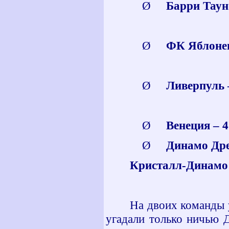
Ø
Барри Таун 
Ø
ФК Яблонец 
Ø
Ливерпуль –
Ø
Венеция – 4
Ø
Динамо Дрез
Кристалл-Динамо Д
На двоих команды у
угадали только ничью 