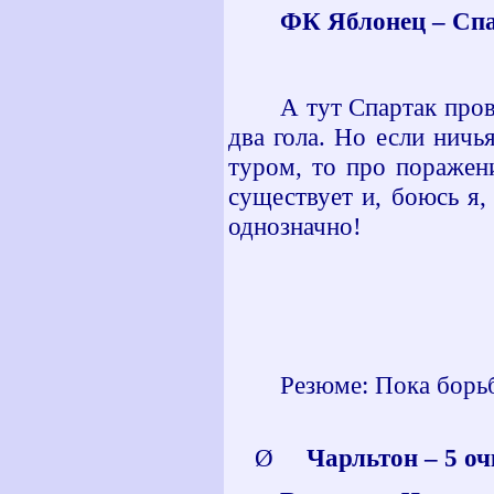
ФК Яблонец – Спа
А тут Спартак пров
два гола. Но если нич
туром, то про поражен
существует и, боюсь я,
однозначно!
Резюме: Пока борьб
Ø
Чарльтон – 5 оч