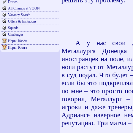
решить эту проблему.
Draws
All Champs at VOON
Vacancy Search
Offers & Invitations
Squads
Challenges
Игры: Козёл
А у нас свои де
Игры: Кинга
Металлурга Донецка
иностранцев на поле, и
ноги растут от Металлу
в суд подал. Что будет 
если бы это подкреплял
по мне – это просто по
говорил, Металлург –
игроки и даже тренеры
Адриансе наверное не
репутацию. Три матча – 