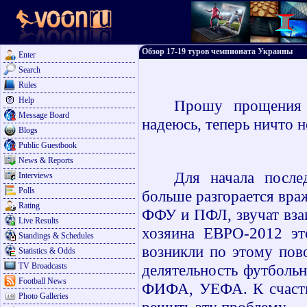
Обзор 17-19 туров чемпионата Украины
Enter
Search
Rules
Help
Прошу прощения 
Message Board
надеюсь
,
теперь ничто н
Blogs
Public Guestbook
News & Reports
Для начала после
Interviews
Polls
больше разгорается вр
Rating
ФФУ и ПФЛ, звучат вза
Live Results
хозяина ЕВРО-2012 эт
Standings & Schedules
возникли по этому пов
Statistics & Odds
TV Broadcasts
делятельность футбольн
Football News
ФИФА, УЕФА. К счасть
Photo Galleries