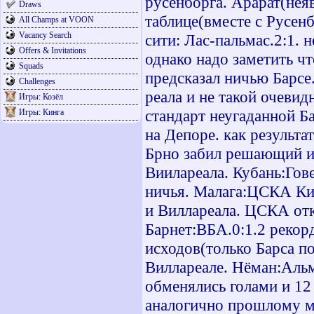
русенборга. Арарат(неяв
Draws
таблице(вместе с Русен
All Champs at VOON
Vacancy Search
сити: Лас-пальмас.2:1. 
Offers & Invitations
однако надо заметить чт
Squads
предсказал ничью Барсе.
Challenges
реала и не такой очевид
Игры: Козёл
стандарт неугаданной Б
Игры: Кинга
на Депоре. как результа
Брно забил решающий и 
Виилареала. Кубань:Гове
ничья. Малага:ЦСКА Кие
и Виллареала. ЦСКА отк
Барнет:ВБА.0:1.2 рекорд
исходов(только Барса п
Виллареале. Нёман:Альм
обменялись голами и 12
аналогично прошлому ма