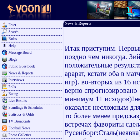
News & Reports
Enter
Search
Rules
Help
Итак приступим. Первый
Message Board
поздно чем никогда. 3ий
Blogs
положительные результат
Public Guestbook
арарат, кстати оба в ма
News & Reports
Interviews
игр). во-вторых из 16 и
Polls
верно спрогнозировано
Rating
минимум 11 исходов)!не
Live Results
оказался несложным для 
Standings & Schedules
то более менее предсказ
Statistics & Odds
TV Broadcasts
встречах фавориты сдела
Football News
Русенборг:Сталь(неявка)
Photo Galleries