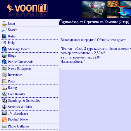
Аудиообзор от Сергеича по Комлиге (2 тур)
Enter
Search
Rules
Выкладываю очередной Обзор моего друга:
Help
"Вот он -
обзор
2 тура комлиги! Готов и хочет,
Message Board
размер оптимальный - 2,52 мб
Blogs
а вот по времени так: 22:04
Наслаждайтесь!"
Public Guestbook
News & Reports
Interviews
Polls
Rating
Live Results
Standings & Schedules
Statistics & Odds
TV Broadcasts
Football News
Photo Galleries