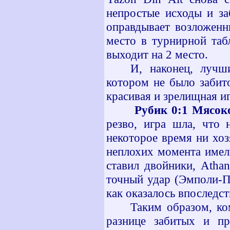
непростые исходы и за
оправдывает возложенн
место в турнирной таб
выходит на 2 место.
И, наконец, лучш
котором не было забит
красивая и зрелищная иг
Рубик 0:1 Мясоко
резво, игра шла, что 
некоторое время ни хоз
неплохих момента име
ставил двойники,
Athan
точный удар (Эмполи-Па
как оказалось впоследс
Таким образом, к
разнице забитых и п