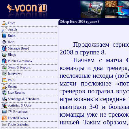
Обзор Euro 2008 группе 8
Enter
Search
Rules
Help
Продолжаем серию
Message Board
2008 в группе 8.
Blogs
Начнем с матча
Public Guestbook
команды и два тренера
News & Reports
Interviews
несложные исходы (побе
Polls
матчи посложнее «по
Rating
тренеров потратил впу
Live Results
игре возник в середине
Standings & Schedules
выиграли 3-0 и болель
Statistics & Odds
TV Broadcasts
команды уже не тревож
Football News
ничьей. Таким образом
Photo Galleries