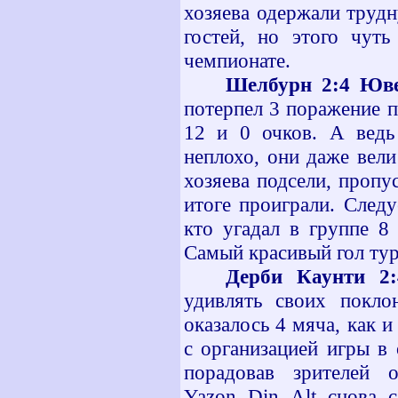
хозяева одержали трудн
гостей, но этого чут
чемпионате.
Шелбурн 2:4 Ювен
потерпел 3 поражение п
12 и 0 очков. А ведь
неплохо, они даже вели
хозяева подсели, пропу
итоге проиграли. След
кто угадал в группе 8
Самый красивый гол тур
Дерби Каунти 2:
удивлять своих покло
оказалось 4 мяча, как 
с организацией игры в
порадовав зрителей 
Yazon
Din
Alt
снова с