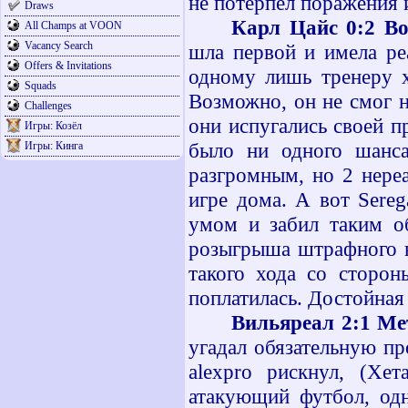
не потерпел поражения и
Draws
Карл Цайс 0:2 Во
All Champs at VOON
Vacancy Search
шла первой и имела ре
Offers & Invitations
одному лишь тренеру х
Squads
Возможно, он не смог 
Challenges
они испугались своей п
Игры: Козёл
было ни одного шанса
Игры: Кинга
разгромным, но 2 нере
игре дома. А вот
Sereg
умом и забил таким об
розыгрыша штрафного в
такого хода со сторон
поплатилась. Достойна
Вильяреал 2:1 Ме
угадал обязательную пр
а
lexpro
рискнул, (Хета
атакующий футбол, одн