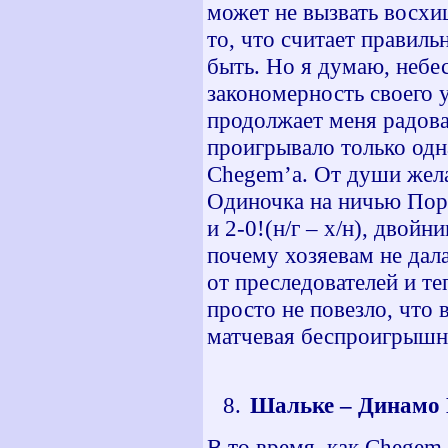
может не вызвать восхи
то, что считает правиль
быть. Но я думаю, небе
закономерность своего 
продолжает меня радоват
проигрывало только одн
Chegem’a. От души жел
Одиночка на ничью Порт
и 2-0!(н/г – х/н), двойн
почему хозяевам не дал
от преследователей и т
просто не повезло, что 
матчевая беспроигрышна
Шальке – Динамо Б
В то время, как Chegem