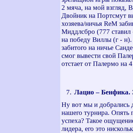
2 мяча, на мой взгляд, 
Двойник на Портсмут вы
хозяева/ничья ReM заби
Миддлсбро (777 ставил 
на победу Виллы (г - н)
забитого на ничье Санде
смог вывести свой Пале
отстает от Палермо на 4
Лацио – Бенфика. 3
Ну вот мы и добрались 
нашего турнира. Опять п
успеха? Такое ощущение
лидера, его это нисколь