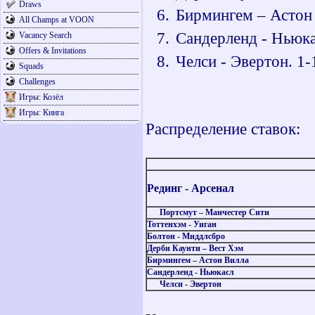
Draws
Бирмингем – Астон 
All Champs at VOON
Сандерленд - Ньюка
Vacancy Search
Offers & Invitations
Челси - Эвертон. 1-
Squads
Challenges
Игры: Козёл
Игры: Кинга
Распределение ставок:
Рединг - Арсенал
Портсмут – Манчестер Сити
Тоттенхэм - Уиган
Болтон - Миддлсбро
Дерби Каунти – Вест Хэм
Бирмингем – Астон Вилла
Сандерленд - Ньюкасл
Челси - Эвертон