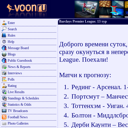
Barclays Premier League. 13 тур
Enter
Search
Rules
Help
Доброго времени суток,
Message Board
сразу окунуться в непе
Blogs
League. Поехали!
Public Guestbook
News & Reports
Interviews
Матчи к прогнозу:
Polls
Рединг - Арсенал. 1
Rating
Live Results
Портсмут – Манчест
Standings & Schedules
Тоттенхэм - Уиган. 
Statistics & Odds
TV Broadcasts
Болтон - Миддлсбро
Football News
Дерби Каунти – Вес
Photo Galleries