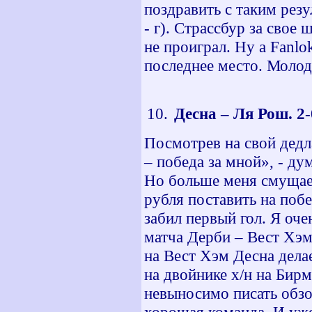
поздравить с таким резу
- г). Страссбур за свое
не проиграл. Ну а Fanlo
последнее место. Молод
Десна – Ля Рош. 2-
Посмотрев на свой дедла
– победа за мной», - ду
Но больше меня смущает
рубля поставить на побе
забил первый гол. Я оче
матча Дерби – Вест Хэм
на Вест Хэм Десна делае
на двойнике х/н на Бир
невыносимо писать обзо