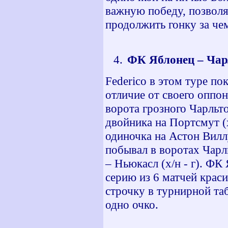
важную победу, позвол
продолжить гонку за че
ФК Яблонец – Чарл
Federico в этом туре по
отличие от своего оппон
ворота грозного Чарльт
двойника на Портсмут (х
одиночка на Астон Виллу
побывал в воротах Чарл
– Ньюкасл (х/н - г). Ф
серию из 6 матчей краси
строчку в турнирной таб
одно очко.