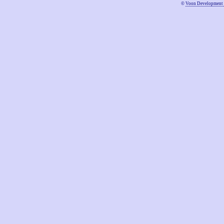
©
Voon Development