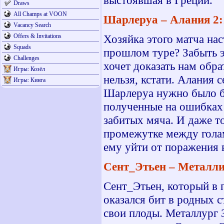
выстоявшая в Греции.
Draws
All Champs at VOON
Шарлеруа – Алания 2:1
Vacancy Search
Offers & Invitations
Хозяйка этого матча на
Squads
прошлом туре? Забыть эт
Challenges
хочет доказать нам обр
Игры: Козёл
нельзя, кстати. Алания 
Игры: Кинга
Шарлеруа нужно было бра
полученные на ошибках
забитых мяча. И даже т
промежутке между голам
ему уйти от поражения в
Сент_Этьен – Металлис
Сент_Этьен, который в 
оказался бит в родных с
свои плоды. Металлург 