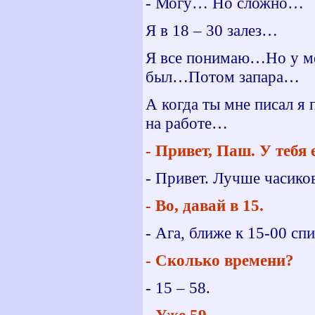
- Могу… Но сложно…
Я в 18 – 30 залез…
Я все понимаю…Но у ме
был…Потом запара…
А когда ты мне писал я 
на работе…
- Привет, Паш. У тебя 
- Привет. Лучше часиков
- Во, давай в 15.
- Ага, ближе к 15-00 сп
- Сколько времени?
- 15 – 58.