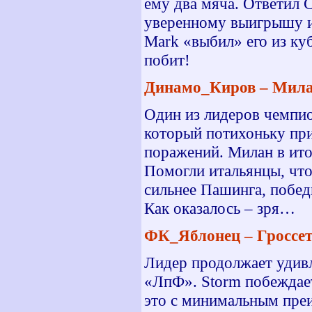
ему два мяча. Ответил С
уверенному выигрышу ит
Mark «выбил» его из ку
побит!
Динамо_Киров – Милан 
Один из лидеров чемпио
который потихоньку при
поражений. Милан в ито
Помогли итальянцы, что
сильнее Пашинга, победив
Как оказалось – зря…
ФК_Яблонец – Гроссето
Лидер продолжает удивл
«ЛпФ». Storm побеждает
это с минимальным пре