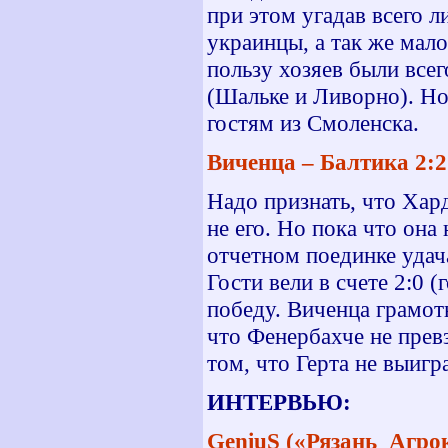
при этом угадав всего 
украинцы, а так же мал
пользу хозяев были всег
(Шальке и Ливорно). Но
гостям из Смоленска.
Виченца – Балтика 2:2 
Надо признать, что Хард
не его. Но пока что она
отчетном поединке удача
Гости вели в счете 2:0 
победу. Виченца грамот
что Фенербахче не прев
том, что Герта не выигр
ИНТЕРВЬЮ:
GeniuS («Рязань_Агро