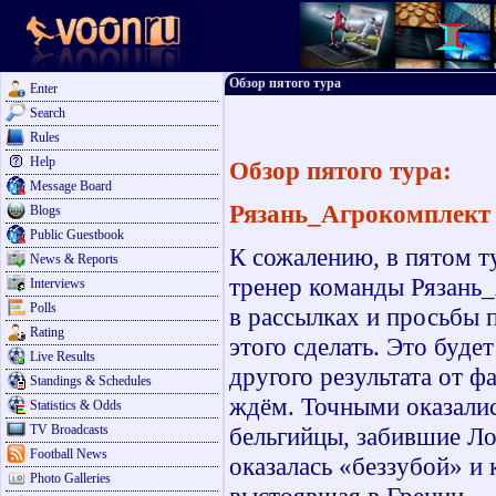
Обзор пятого тура
Enter
Search
Rules
Help
Обзор пятого тура:
Message Board
Рязань_Агрокомплект –
Blogs
Public Guestbook
К сожалению, в пятом т
News & Reports
тренер команды Рязань
Interviews
Polls
в рассылках и просьбы п
Rating
этого сделать. Это буде
Live Results
другого результата от ф
Standings & Schedules
ждём. Точными оказалис
Statistics & Odds
TV Broadcasts
бельгийцы, забившие Ло
Football News
оказалась «беззубой» и
Photo Galleries