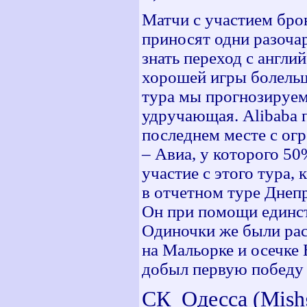
Матчи с участием бро
приносят одни разоча
знать переход с англи
хорошей игры болельщ
тура мы прогнозируем
удручающая. Alibaba 
последнем месте с ог
– Авиа, у которого 50
участие с этого тура,
в отчетном туре Днеп
Он при помощи единст
Одиночки же были рас
на Мальорке и осечке 
добыл первую победу 
СК_Одесса (Mishg