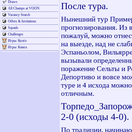
Draws
После тура.
All Champs at VOON
Vacancy Search
Нынешний тур Пример
Offers & Invitations
прогнозирования. Из 
Squads
пожалуй, можно отнес
Challenges
Игры: Козёл
на выезде, над не сл
Игры: Кинга
Эспаньолом, Вильярре
вызывали определенн
поражение Сельты и Ре
Депортиво и вовсе мо
туре и 4 исхода можно
отличным.
Торпедо_Запоро
2-0 (исходы 4-0).
По традиции, начинаю 