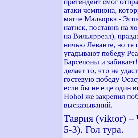
претендент смог отпр
атаки чемпиона, котор
матче Мальорка - Эсп
натиск, поставив на х
на Вильярреал), правд
ничью Леванте, но те
угадывают победу Реал
Барселоны и забивает!
делает то, что не уда
гостевую победу Осасу
если бы не еще один в
Hohol же закрепил по
высказываний.
Таврия (viktor) 
5-3). Гол тура.