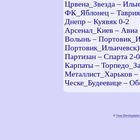
Црвена_Звезда – Ильи
ФК_Яблонец – Таврия
Днепр – Куявяк 0-2
Арсенал_Киев – Авиа 
Волынь – Портовик_И
Портовик_Ильичевск)
Партизан – Спарта 2-0
Карпаты – Торпедо_За
Металлист_Харьков –
Ческе_Будеевице – Об
©
Voon Development