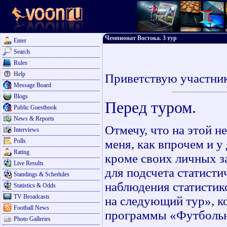
Чемпионат Востока. 3 тур
Enter
Search
Rules
Help
Приветствую участник
Message Board
Blogs
Перед туром.
Public Guestbook
News & Reports
Отмечу, что на этой н
Interviews
Polls
меня, как впрочем и 
Rating
кроме своих личных з
Live Results
для подсчета статисти
Standings & Schedules
наблюдения статистик
Statistics & Odds
TV Broadcasts
на следующий тур», к
Football News
программы «Футбольн
Photo Galleries