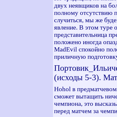
двух неявщиков на бол
полному отсутствию п
случиться, мы же буд
явление. В этом туре 
представительница пре
положено иногда опазд
MadEvil спокойно пол
приличную подготовку
Портовик_Ильичев
(исходы 5-3). Мат
Hohol в предматчевом 
сможет вытащить ниче
чемпиона, это высказ
перед матчем за чемпи