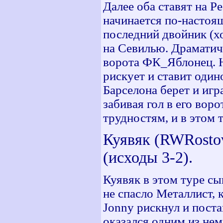
Далее оба ставят на Р
начинается по-настоя
последний двойник (хо
на Севилью. Драматич
ворота ФК_Яблонец. Н
рискует и ставит один
Барселона берет и игра
забивая гол в его вор
трудностям, и в этом 
Куявяк (RWRostov
(исходы 3-2).
Куявяк в этом туре с
не спасло Металлист, 
Jonny рискнул и пост
оказался одним из нем