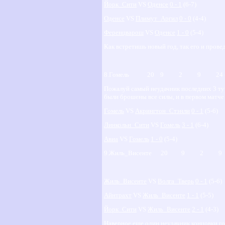
Йорк_Сити
VS
Оденсе
0 - 1
(6-7)
Оденсе
VS
Плимут_Аргил
0 - 0
(4-4)
Ференцварош
VS
Оденсе
1 - 0
(5-4)
Как встретишь новый год, так его и прове
8.Гомель 20 9 2 9 2
Пожалуй самый неудачник последних 3 тур
были брошены все силы, и в первом матче
Гомель
VS
Акрингтон_Стэнли
0 - 1
(5-6)
Линкольн_Сити
VS
Гомель
3 - 1
(6-4)
Авиа
VS
Гомель
1 - 0
(5-4)
9.Жиль_Висенте 20 9 2 9
Жиль_Висенте
VS
Волга_Тверь
0 - 1
(5-6)
Айнтрахт
VS
Жиль_Висенте
1 - 1
(5-5)
Йорк_Сити
VS
Жиль_Висенте
2 - 1
(4-3)
Наверное еще один неудачник концовки год