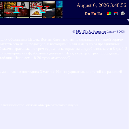
August 6, 2026
3:48:57
Ru
En
Ua
©
MC-DISA, Тольятти
January 4 2008
аших обожаемых Цэшек. Все мы были заняты праздником, а в нашей горячо
апыхтеть всю нашу редакцию, и вытащили Билли и меня из-за праздничных
обежимся кратенько по трем турам, на которые вы сподобились за эти 8 дней. 3
лей и коммерческих футбольных деятелей. Итак, вкратце о трех прошедших
 таблице. Начинаем. 18-20 туры аматоров С.
ми очками в последних 3 матчах. Но что удивительно с такой же разницей
а чемпионство, обязан обыгрывать такие клубы.