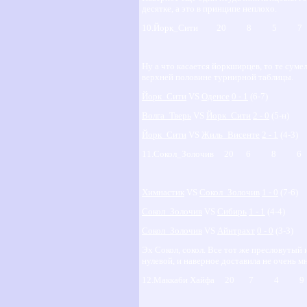
десятке, а это в принципе неплохо.
10.Йорк_Сити 20 8 5
Ну а что касается йоркширцев, то те сум
верхней половине турнирной таблицы.
Йорк_Сити
VS
Оденсе
0 - 1
(6-7)
Волга_Тверь
VS
Йорк_Сити
2 - 0
(5-н)
Йорк_Сити
VS
Жиль_Висенте
2 - 1
(4-3)
11.Сокол_Золочив 20 6 8 
Химнастик
VS
Сокол_Золочив
1 - 0
(7-6)
Сокол_Золочив
VS
Сибирь
1 - 1
(4-4)
Сокол_Золочив
VS
Айнтрахт
0 - 0
(3-3)
Эх Сокол, сокол. Все тот же пресловутый 
нулевой, и наверное доставила не очень 
12.Маккаби Хайфа 20 7 4 