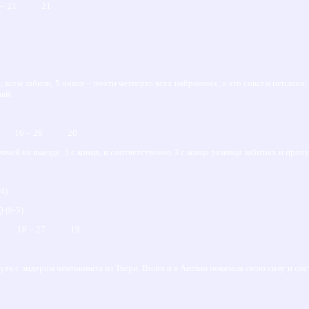
– 21 21
всем забили, 5 очков – почти четверть всех набранных, а это совсем неплохо.
ай.
 8 16 – 26 20
ячей на выезде. 3 с конца, и соответственно 3 с конца разница забитых и пр
4)
 0
(6-5)
1 18 – 27 19
та с лидером чемпионата из Твери. Волга и в Англии показала свою силу и со