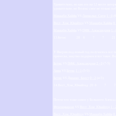
Удивительно, но как это на 12 месте затер
удивительно, но Волекс смог не только по
Маккаби Хайфа
VS
Линкольн_Сити
1 - 0
(6
Вест_Хэм_Юнайтед
VS
Маккаби Хайфа
0 
Маккаби Хайфа
VS
ПФК_Александрия
1 -
13.Бетис 20 6 7 7 21
У Иверни под новый год получилось все п
прическа, закупка подарков и все такое. В
Бетис
VS
ПФК_Александрия
2 - 0
(7-5)
Авиа
VS
Бетис
1 - 1
(5-5)
Бетис
VS
Динамо_Брест
0 - 2
(н-5)
14.Вест_Хэм_Юнайтед 20 6 7
Почти что тоже самое у Большого Алекса и
Ференцварош
VS
Вест_Хэм_Юнайтед
1 - 
Вест_Хэм_Юнайтед
VS
Маккаби Хайфа
0 