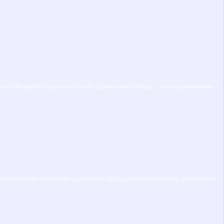
аривал Валерий Георгиевич Газаев. 2 домашние победы, 1 пропущенный мяч –
 стала пышущая сибирским здоровьем Сибирь, сибирским катком, проехавшая