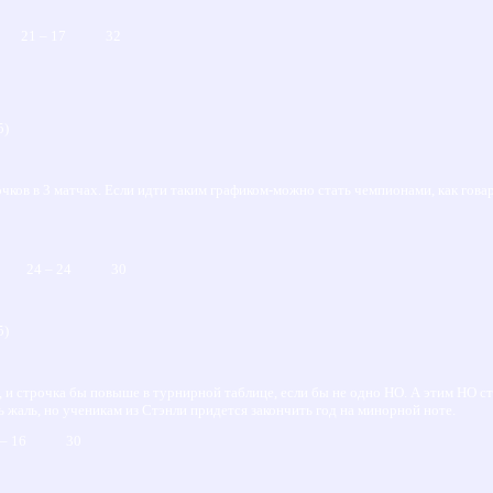
21 – 17 32
5)
чков в 3 матчах. Если идти таким графиком-можно стать чемпионами, как гов
 8 24 – 24 30
5)
ах, и строчка бы повыше в турнирной таблице, если бы не одно НО. А этим НО
 жаль, но ученикам из Стэнли придется закончить год на минорной ноте.
– 16 30