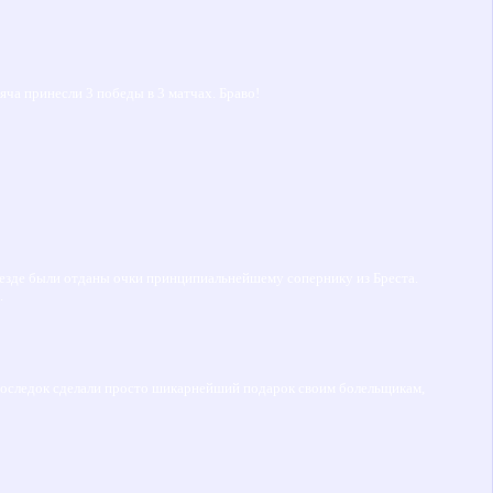
ча принесли 3 победы в 3 матчах. Браво!
езде были отданы очки принципиальнейшему сопернику из Бреста.
.
напоследок сделали просто шикарнейший подарок своим болельщикам,