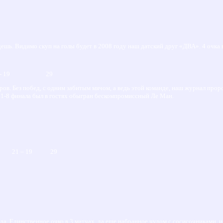
дешь. Видимо скуп на голы будет в 2008 году наш датский друг «ДВА». 4 очка в
4 - 19 29
ов. Без побед, с одним забитым мячом, а ведь этой команде, наш журнал прор
 1-8 финала был в гостях обыгран бескомпромиссный Ле Ман.
 21 – 19 29
а. Единственное очко в 3 матчах, да еще набранное чудом с сосисочниками, и