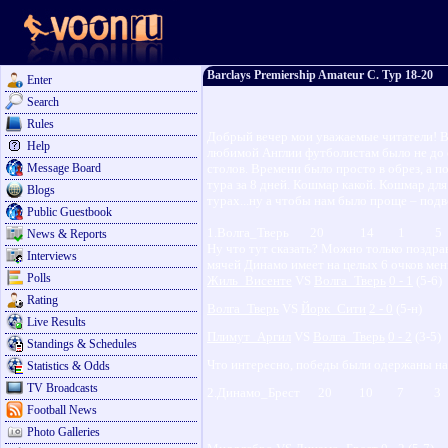
Barclays Premiership Amateur C. Тур 18-20
Enter
Search
Rules
Добрый вечер мои уважаемые читатели! В
Help
любимой Англии футболистам было не до о
Message Board
столов. Времени было просто в обрез, а п
тура за 8 дней. Кошмар какой. Кошмар для
Blogs
турах...ну а чтобы нам было проще – подв
Public Guestbook
1.Волга_Тверь 20 14 1 5
News & Reports
Ну что тут сказать? Можно только поздра
Interviews
мячей Динамо имеет на целых 6 очков мен
Polls
Жиль_Висенте
VS
Волга_Тверь
0 - 1
(5-6)
Rating
Волга_Тверь
VS
Йорк_Сити
2 - 0
(5-н)
Live Results
Плимут_Аргил
VS
Волга_Тверь
0 - 2
(3-5)
Standings & Schedules
Что интересно, победы были одержаны над
Statistics & Odds
TV Broadcasts
2.Динамо_Брест 20 10 7 
Football News
Photo Galleries