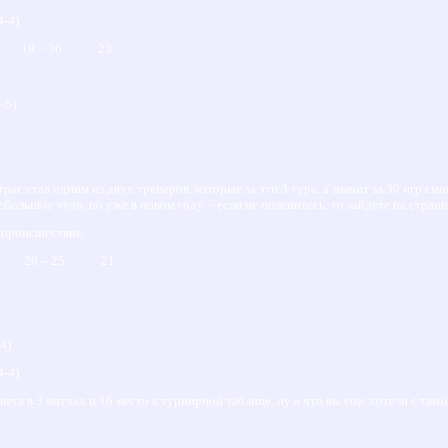
4-4)
9 19 – 30 23
-5)
рас стал одним из двух тренеров, которые за эти 3 тура, а значит за 30 игр с
ебольшое чудо, но уже в новом году – если не поленитесь, то зайдете на стра
о происшествие.
 20 – 25 21
4)
4-4)
вета в 3 матчах и 16 место в турнирной таблице, ну а что вы еще хотели с так