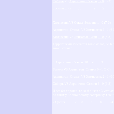
Сибирь
VS
Акрингтон_Стэнли
3 - 0
(6-3)
5.Химнастик 20 9 5 6 
Химнастик
VS
Сокол_Золочив
1 - 0
(7-6)
Акрингтон_Стэнли
VS
Химнастик
2 - 1
(6-
Химнастик
VS
Линкольн_Сити
2 - 0
(5-3)
Таррагонские гимнасты тоже молодцы, 6 о
тоже неплохо.
6.Акрингтон_Стэнли 20 9 3
Гомель
VS
Акрингтон_Стэнли
0 - 1
(5-6)
Акрингтон_Стэнли
VS
Химнастик
2 - 1
(6-
Сибирь
VS
Акрингтон_Стэнли
3 - 0
(6-3)
И все бы хорошо, те же 6 очков в 3 матч
по такому не сибирскому сопернику. Очень
7.Оденсе 20 8 6 6 24 