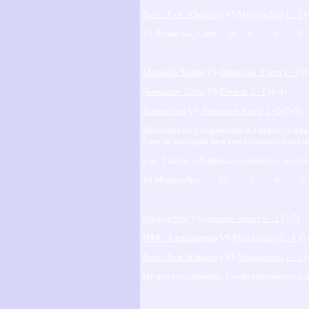
Вест_Хэм_Юнайтед
VS
Миддлсбро
1 - 1
(
15.Линкольн_Сити 20 6 5 
Маккаби Хайфа
VS
Линкольн_Сити
1 - 0
(6
Линкольн_Сити
VS
Гомель
3 - 1
(6-4)
Химнастик
VS
Линкольн_Сити
2 - 0
(5-3)
Несмотря на 2 поражения в 3 играх, Алькат
Гомеля, который меж тем сотворил тоже н
и во 2 матче 1-8 финала подивитесь на эт
16.Миддлсбро 20 5 6 9
Миддлсбро
VS
Динамо_Брест
0 - 2
(5-7)
ПФК_Александрия
VS
Миддлсбро
2 - 1
(5-
Вест_Хэм_Юнайтед
VS
Миддлсбро
1 - 1
(
Ну что тут скажешь. 1 очко каштанового ц