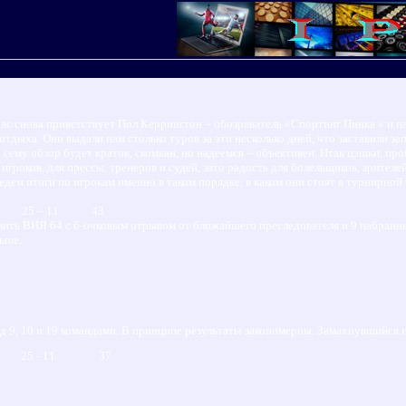
ас снова приветствует Пол Керрингтон – обозреватель «Спортинг Пинка » и н
тдыха. Они выдали нам столько туров за эти несколько дней, что заставили з
о сему обзор будет краток, скомкан, но надеемся – объективен. Итак цэшки, пр
 игроков, для прессы, тренеров и судей, зато радость для болельщиков, зрите
едем итоги по игрокам именно в таком порядке, в каком они стоят в турнирной
 25 – 11 43
вить ВИЯ 64 с 6-очковым отрывом от ближайшего преследователя и 9 набранны
ьше.
 9, 10 и 19 командами. В принципе результаты закономерны. Замахнувшийся н
3 25 - 11 37