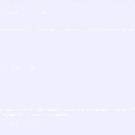
 7 22 - 20 29
ели создать себе на новый год праздничное настроение, обыграв испанцев, уп
6 20 – 20 26
и единственный мяч в трех матчах. С выезда не увезено ни очка, а в двух дома
много радости золочивским болельщикам.
9 19 – 25 25