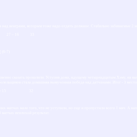
над венграми, которым тоже надо отдать должное. Стабильно забиваемые 2 мя
 27 – 16 33
2
(6-7)
венно сказать провалили. Уступив дома, идущему четырнадцатым Хэму, на вы
олельщиков стала домашняя вымученная победа над датчанами. Итог - 3 место
2 - 15 32
их матчах мало того, что не уступили, но еще и пропустили всего 1 мяч. А 
 3 матчах неплохой результат.