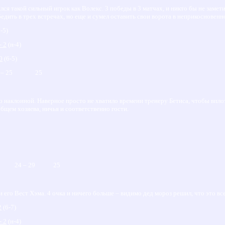
ялся такой сильный игрок как Волекс. 3 победы в 3 матчах, и никто бы не заме
бедить в трех встречах, но еще и сумел оставить свои ворота в неприкосновенн
-5)
- 2
(н-4)
 0
(6-5)
 – 25 25
о наклонной. Наверное просто не хватило времени тренеру Бетиса, чтобы вп
общем хозяева, ничья и соответственно гости.
 7 24 – 29 25
 его Вест Хэма. 4 очка и ничего больше – видимо дед мороз решил, что это все
2
(6-7)
- 2
(н-4)