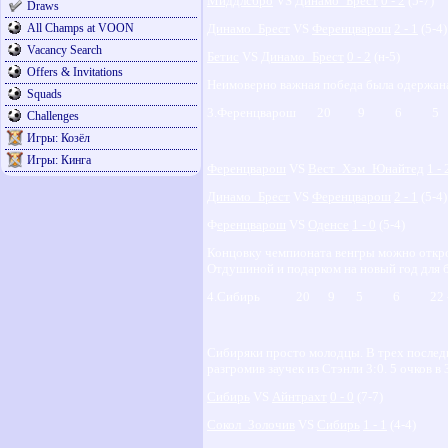
Миддлсбро
VS
Динамо_Брест
0 - 2
(5-7)
Draws
All Champs at VOON
Динамо_Брест
VS
Ференцварош
2 - 1
(5-4)
Vacancy Search
Бетис
VS
Динамо_Брест
0 - 2
(н-5)
Offers & Invitations
Неимоверно важная победа была одержана 
Squads
3.Ференцварош 20 9 6 5
Challenges
Игры: Козёл
Игры: Кинга
Ференцварош
VS
Вест_Хэм_Юнайтед
1 - 
Динамо_Брест
VS
Ференцварош
2 - 1
(5-4)
Ф
еренцварош
VS
Оденсе
1 - 0
(5-4)
Концовку чемпионата венгры можно откро
Отдушиной и подарком на новый год для б
4.Сибирь 20 9 5 6 2
Сибиряки просто молодцы. В трех последн
разгромив заучек из Стэнли 3:0. 5 очков в
Сибирь
VS
Айнтрахт
0 - 0
(7-7)
Сокол_Золочив
VS
Сибирь
1 - 1
(4-4)