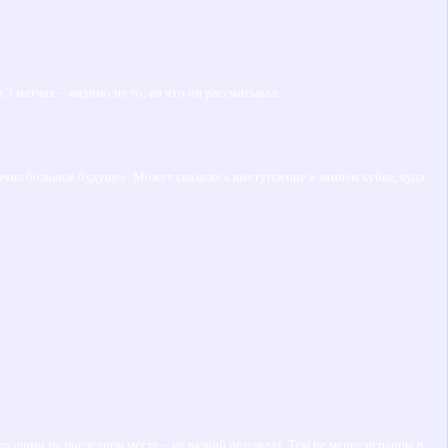
 3 матчах – видимо не то, на что он рассчитывал.
очил большое будущее. Может сказалось выступление в зимнем кубке, куда
дущими на последнем месте – не валкий результат. Тем не менее испанцы в