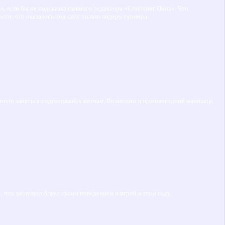
тил, если бы не подсказка главного редактора «Спортинг Пинк». Что
ости, что оказалось под силу только лидеру турнира.
лотную заняться подготовкой к матчам. Возможно предновогодний маникюр,
, что заслужил Алекс своим поведением и игрой в этом году.