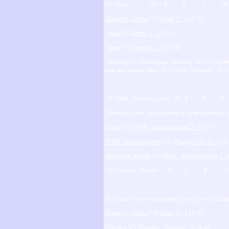
17.Авиа 20 4 9 7 16 
Плимут_Аргил
VS
Авиа
1 - 1
(5-5)
Авиа
VS
Бетис
1 - 1
(5-5)
Авиа
VS
Гомель
1 - 0
(5-4)
Авиаторы – молодцы. Никому не уступили, 
как мы видим явно Под силу Эндрию. Дерз
18.ПФК_Александрия 20 4 8
Победы дома, поражения и нули забитых м
Бетис
VS
ПФК_Александрия
2 - 0
(7-5)
ПФК_Александрия
VS
Миддлсбро
2 - 1
(5-
Маккаби Хайфа
VS
ПФК_Александрия
1 -
19.Плимут_Аргил 20 5 4 1
Все шло тихо и спокойно до встречи Плиму
Плимут_Аргил
VS
Авиа
1 - 1
(5-5)
Оденсе
VS
Плимут_Аргил
0 - 0
(4-4)