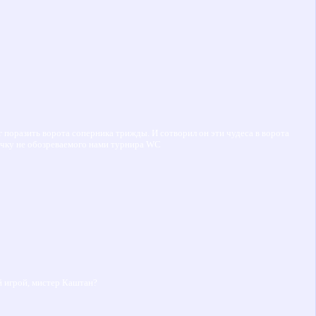
мог поразить ворота соперника трижды. И сотворил он эти чудеса в ворота
ничку не обозреваемого нами турнира WC
ой игрой, мистер Каштан?