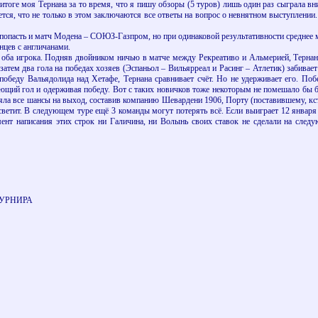
тоге моя Тернана за то время, что я пишу обзоры (5 туров) лишь один раз сыграла вни
тся, что не только в этом заключаются все ответы на вопрос о невнятном выступлении. 
асть и матч Модена – СОЮЗ-Газпром, но при одинаковой результативности среднее мес
нцев с англичанами.
 оба игрока. Подняв двойником ничью в матче между Рекреативо и Альмерией, Тернана
т затем два гола на победах хозяев (Эспаньол – Вильярреал и Расинг – Атлетик) забивае
победу Вальядолида над Хетафе, Тернана сравнивает счёт. Но не удерживает его. По
щий гол и одерживая победу. Вот с таких новичков тоже некоторым не помешало бы бра
яла все шансы на выход, составив компанию Шевардени 1906, Порту (поставившему, кст
светит. В следующем туре ещё 3 команды могут потерять всё. Если выиграет 12 января
т написания этих строк ни Галичина, ни Волынь своих ставок не сделали на следу
УРНИРА