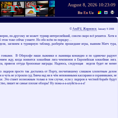
August 8, 2026
10:23:09
Ru
En
Ua
©
AndFil, Жирновск
January 9 2008
наверно, по-другому не может: турнир интереснейший, совсем скоро всё решится. Хотя я
об этом тоже сейчас узнаете. Но обо всём по порядку…
деля, заглянем в турнирную таблицу, разберём прошедшие игры, выявим Матч тура,
ми гонками. В Оберхофе наши лыжники и лыжницы командно и по одиночке радуют
нием жду, когда появится хоккейная лига чемпионов и Европейская хоккейная лига.
ра, привезя оттуда бронзовые награды. Надеюсь, следующая неделя будет не менее
 из лидеров просто так достались от Порту, посчитавшему слишком хлопотным делом
н и чуть не устроили суд Линча над ни в чём неповинными кассирами и охранниками, не
е. Это станет возможным только в том случае, если у лидеров в честной борьбе будут
тво, пишет не самые плохие обзоры! Ну пожа-а-а-алуйста-а-а-а!