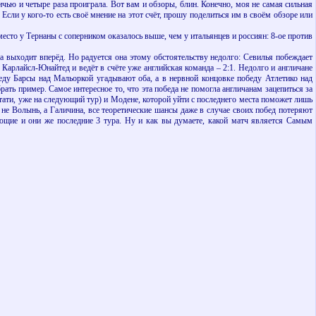
чью и четыре раза проиграла. Вот вам и обзоры, блин. Конечно, моя не самая сильная
Если у кого-то есть своё мнение на этот счёт, прошу поделиться им в своём обзоре или
то у Тернаны с соперником оказалось выше, чем у итальянцев и россиян: 8-ое против
 выходит вперёд. Но радуется она этому обстоятельству недолго: Севилья побеждает
т Карлайсл-Юнайтед и ведёт в счёте уже английская команда – 2:1. Недолго и англичане
беду Барсы над Мальоркой угадывают оба, а в нервной концовке победу Атлетико над
ть пример. Самое интересное то, что эта победа не помогла англичанам зацепиться за
ати, уже на следующий тур) и Модене, которой уйти с последнего места поможет лишь
 не Волынь, а Галичина, все теоретические шансы даже в случае своих побед потеряют
ющие и они же последние 3 тура. Ну и как вы думаете, какой матч является Самым