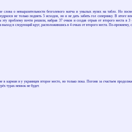
ые слова о невыразительности безголевого матча и унылых нулях на табло. Но посмо
удрился не только поднять 5 исходов, но и не дать забить гол сопернику. В итоге в
 эту проблему почти решили, набрав 37 очков и создав отрыв от второго места в 3
за выход в следующий круг, расположившись в 4 очках от второго места. По-прежнему, 
е в карман и у украинцев второе место, но только пока. Погоня за счастьем продол
рёх турах неявок не будет.