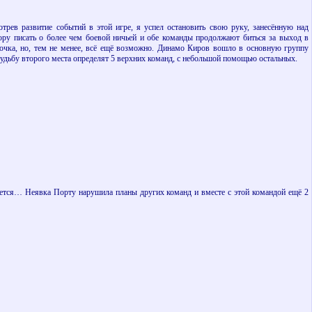
трев развитие событий в этой игре, я успел остановить свою руку, занесённую над
пору писать о более чем боевой ничьей и обе команды продолжают биться за выход в
 очка, но, тем не менее, всё ещё возможно. Динамо Киров вошло в основную группу
судьбу второго места определят 5 верхних команд, с небольшой помощью остальных.
жается… Неявка Порту нарушила планы других команд и вместе с этой командой ещё 2