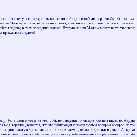
 это вызовет у него интерес «к написанию обзоров и победных реляций». Не знаю как
мся за Модену, которая на домашний матч, в отличие от прошлого гостевого, всё-таки
 победы подряд в трёх последних матчах. Вторую из них Модена может взять уже через
я приехать на стадион!
огут быть свои мнения на этот счёт, но тенденция очевидна: сначала писал их Андрис
тся моя Тернана. Думается, что это происходит с почти любым автором обзоров по той
т и припечатать острым словцом, которое затем прочитают десятки игроков. А, кроме
ез несколько туров до тебя доберусь и покажу тебе безвольную игру и неявки. Всё тебе