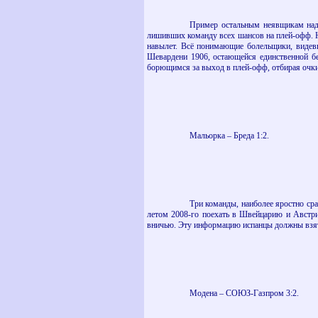
Пример остальным неявщикам надо
лишивших команду всех шансов на плей-офф. Но
навылет. Всё понимающие болельщики, видевш
Шевардени 1906, остающейся единственной бе
борющимся за выход в плей-офф, отбирая очки
Мальорка – Бреда 1:2.
Три команды, наиболее яростно ср
летом 2008-го поехать в Швейцарию и Австри
вничью. Эту информацию испанцы должны взят
Модена – СОЮЗ-Газпром 3:2.