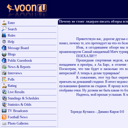
Почему не стоит лидерам писать обзоры ил
Enter
Search
Rules
Приветствую вас, дорогие друзья-со
Help
понял, почему те, кто претендует на что-то бо
Итак, в сегодняшнем обзоре мы п
Message Board
проанонсируем Самый ожидаемый Матч турнира 
Blogs
ПОЕХАЛИ!!!
Прошедшая спортивная неделя, к
Public Guestbook
попаданием в призёры, а Ак Барс, в отличие
News & Reports
Посмотрим, что там будет и насколько это в
Interviews
интересной! А теперь к делам турнирным!
К сожалению, этот тур был омрачё
Polls
приехать на домашний стадион. В итоге недово
Rating
пускавшими фанатов на стадион. Я прошу всех,
отобраны очки. Ну должна же быть какая-то бл
Live Results
Надеюсь, мой призыв услышан. К 
Standings & Schedules
Statistics & Odds
TV Broadcasts
Торпедо Кутаиси – Динамо Киров 0:0
Football News
Photo Galleries