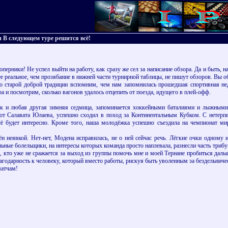
и В следующем туре решится всё!
перники! Не успел выйти на работу, как сразу же сел за написание обзора. Да и быть, 
лее реальное, чем прозябание в нижней части турнирной таблицы, не пишут обзоров. Вы 
о старой доброй традиции вспомним, чем нам запомнилась прошедшая спортивная не
и посмотрим, сколько вагонов удалось отцепить от поезда, идущего в плей-офф.
ак и любая другая зимняя седмица, запоминается хоккейными баталиями и лыжны
 от Салавата Юлаева, успешно сходил в поход за Континентальным Кубком. С нетерпе
сё будет интересно. Кроме того, наша молодёжка успешно съездила на чемпионат ми
н неявкой. Нет-нет, Модена исправилась, не о ней сейчас речь. Лёгкие очки одному
льные болельщики, на интересы которых команда просто наплевала, разнесли часть трибу
 кто уже не сражается за выход из группы помочь мне и моей Тернане пробиться дальш
агодарность к человеку, который вместо работы, рискуя быть уволенным за бездельничес
матчам!