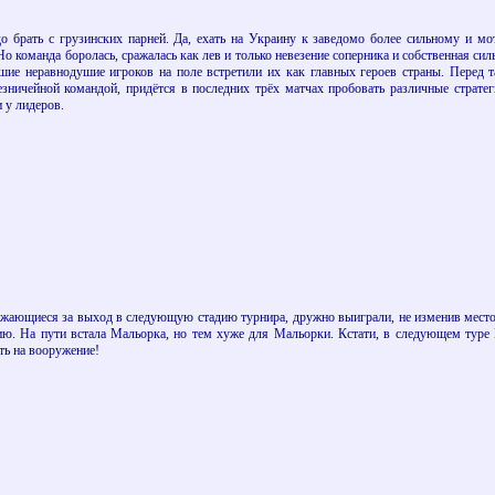
 брать с грузинских парней. Да, ехать на Украину к заведомо более сильному и мо
 команда боролась, сражалась как лев и только невезение соперника и собственная сил
ие неравнодушие игроков на поле встретили их как главных героев страны. Перед т
зничейной командой, придётся в последних трёх матчах пробовать различные стратег
 у лидеров.
ажающиеся за выход в следующую стадию турнира, дружно выиграли, не изменив место
ю. На пути встала Мальорка, но тем хуже для Мальорки. Кстати, в следующем туре 
ь на вооружение!