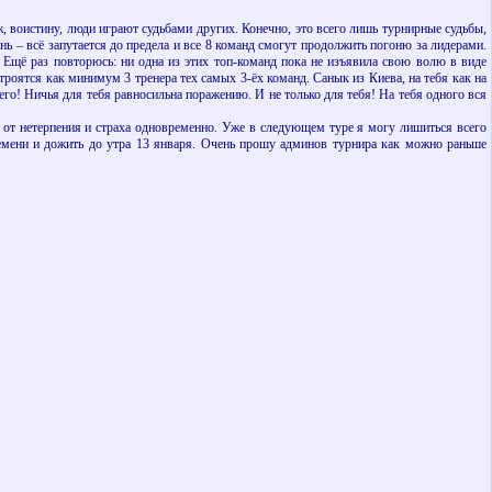
уж, воистину, люди играют судьбами других. Конечно, это всего лишь турнирные судьбы,
ынь – всё запутается до предела и все 8 команд смогут продолжить погоню за лидерами.
 Ещё раз повторюсь: ни одна из этих топ-команд пока не изъявила свою волю в виде
строятся как минимум 3 тренера тех самых 3-ёх команд. Санык из Киева, на тебя как на
го! Ничья для тебя равносильна поражению. И не только для тебя! На тебя одного вся
от нетерпения и страха одновременно. Уже в следующем туре я могу лишиться всего
ремени и дожить до утра 13 января. Очень прошу админов турнира как можно раньше