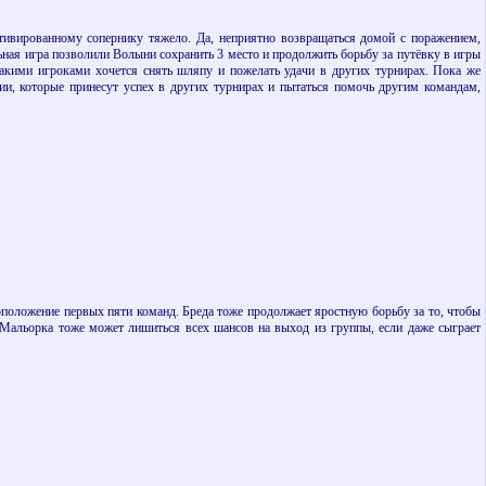
тивированному сопернику тяжело. Да, неприятно возвращаться домой с поражением,
ьная игра позволили Волыни сохранить 3 место и продолжить борьбу за путёвку в игры
акими игроками хочется снять шляпу и пожелать удачи в других турнирах. Пока же
ии, которые принесут успех в других турнирах и пытаться помочь другим командам,
положение первых пяти команд. Бреда тоже продолжает яростную борьбу за то, чтобы
Мальорка тоже может лишиться всех шансов на выход из группы, если даже сыграет