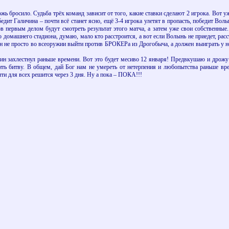
ожь бросило. Судьба трёх команд зависит от того, какие ставки сделают 2 игрока. Вот 
бедит Галичина – почти всё станет ясно, ещё 3-4 игрока улетят в пропасть, победит Вол
 первым делом будут смотреть результат этого матча, а затем уже свои собственные.
го домашнего стадиона, думаю, мало кто расстроится, а вот если Волынь не приедет, рас
ан не просто во всеоружии выйти против БРОКЕРа из Дрогобыча, а должен выиграть у не
 захлестнул раньше времени. Вот это будет месиво 12 января! Предвкушаю и дрожу 
ить битву. В общем, дай Бог нам не умереть от нетерпения и любопытства раньше в
чти для всех решится через 3 дня. Ну а пока – ПОКА!!!