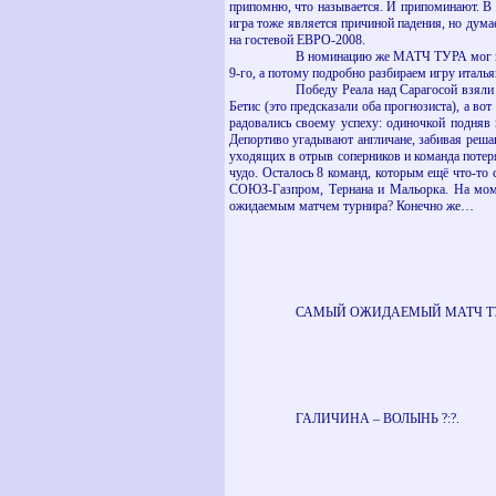
припомню, что называется. И припоминают. В и
игра тоже является причиной падения, но думае
на гостевой ЕВРО-2008.
В номинацию же МАТЧ ТУРА мог поп
9-го, а потому подробно разбираем игру италья
Победу Реала над Сарагосой взяли
Бетис (это предсказали оба прогнозиста), а во
радовались своему успеху: одиночкой подняв 
Депортиво угадывают англичане, забивая решаю
уходящих в отрыв соперников и команда потер
чудо. Осталось 8 команд, которым ещё что-то 
СОЮЗ-Газпром, Тернана и Мальорка. На момен
ожидаемым матчем турнира? Конечно же…
САМЫЙ ОЖИДАЕМЫЙ МАТЧ Т
ГАЛИЧИНА – ВОЛЫНЬ ?:?.