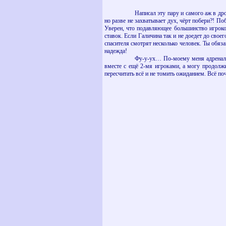
Написал эту пару и самого аж в др
но разве не захватывает дух, чёрт побери?! По
Уверен, что подавляющее большинство игроков
ставок. Если Галичина так и не доедет до свое
спасителя смотрят несколько человек. Ты обяз
надежда!
Фу-у-ух… По-моему меня адреналин
вместе с ещё 2-мя игроками, а могу продолж
пересчитать всё и не томить ожиданием. Всё по