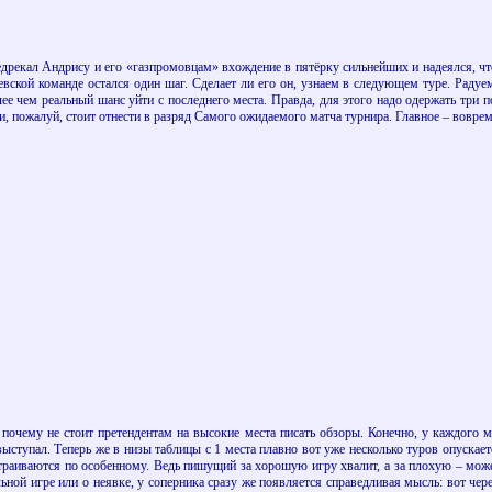
дрекал Андрису и его «газпромовцам» вхождение в пятёрку сильнейших и надеялся, что
евской команде остался один шаг. Сделает ли его он, узнаем в следующем туре. Радуе
ее чем реальный шанс уйти с последнего места. Правда, для этого надо одержать три
би, пожалуй, стоит отнести в разряд Самого ожидаемого матча турнира. Главное – воврем
 почему не стоит претендентам на высокие места писать обзоры. Конечно, у каждого м
ступал. Теперь же в низы таблицы с 1 места плавно вот уже несколько туров опускае
страиваются по особенному. Ведь пишущий за хорошую игру хвалит, а за плохую – може
льной игре или о неявке, у соперника сразу же появляется справедливая мысль: вот чер