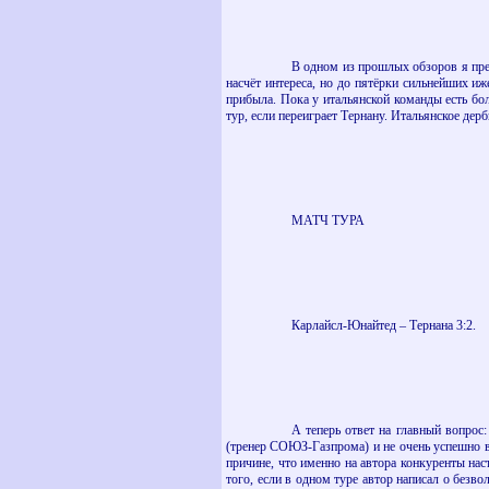
В одном из прошлых обзоров я пре
насчёт интереса, но до пятёрки сильнейших иж
прибыла. Пока у итальянской команды есть бол
тур, если переиграет Тернану. Итальянское дер
МАТЧ ТУРА
Карлайсл-Юнайтед – Тернана 3:2.
А теперь ответ на главный вопрос:
(тренер СОЮЗ-Газпрома) и не очень успешно вы
причине, что именно на автора конкуренты на
того, если в одном туре автор написал о безво