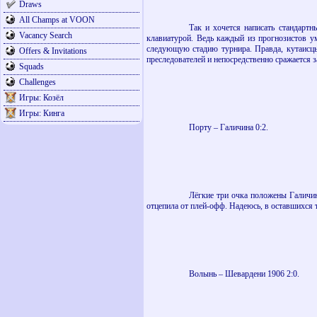
Draws
All Champs at VOON
Так и хочется написать стандартн
Vacancy Search
клавиатурой. Ведь каждый из прогнозистов ум
следующую стадию турнира. Правда, кутаисцы
Offers & Invitations
преследователей и непосредственно сражается 
Squads
Challenges
Игры: Козёл
Игры: Кинга
Порту – Галичина 0:2.
Лёгкие три очка положены Галичин
отцепила от плей-офф. Надеюсь, в оставшихся т
Волынь – Шевардени 1906 2:0.