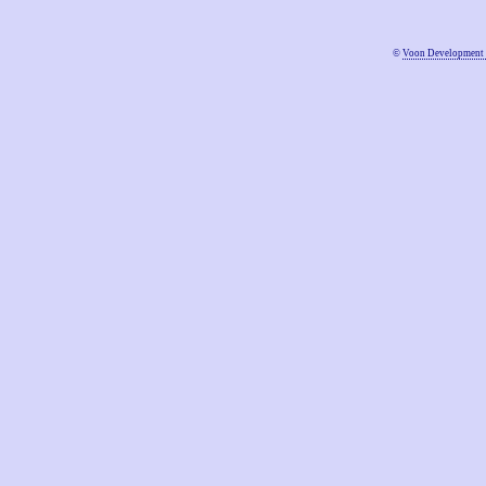
©
Voon Development