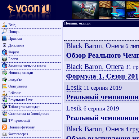
Новини, огляди
Вхід
Пошук
Правила
Black Baron, Онега
6 ли
Допомога
Форум
Обзор Реального Чемп
Блоги
Black Baron, Онега
Загальна гостьова книга
31 г
Новини, огляди
Формула-1. Сезон-201
Інтерв'ю
Lesik
Опитування
11 серпня 2019
Рейтинг
Реальный чемпионшип 
Результати Live
Lesik
Таблиці та календарі
6 серпня 2019
Статистика та ймовірність
Реальный чемпионшип 
TV трансляції
Black Baron, Онега
Новини футболу
4 гр
Фотогалерея
Обзор выступления иг