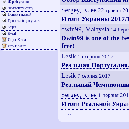
Жеребкування
Чемпіонати сайту
Sergey, Киев
22 травня 20
Пошук вакансій
Итоги Украины 2017/
Пропозиції про участь
Збірні
dwin99, Malaysia
14 бере
Дуелі
Dwin99 is one of the be
Игры: Козёл
free!
Игры: Кинга
Lesik
15 серпня 2017
Реальная Португалия.
Lesik
7 серпня 2017
Реальный Чемпионши
Sergey, Киев
1 червня 20
Итоги Реальной Укра
<<