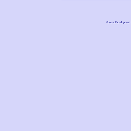
©
Voon Development