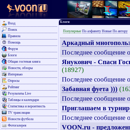
Блоги
Вход
Поиск
Популярные
По алфавиту
Новые
По автору
Правила
Аркадный многопольз
Помощь
Форум
Последнее сообщение 
Блоги
Янукович - Спаси Гос
Общая гостевая книга
Новости, обзоры
(18927)
Интервью
Последнее сообщение 
Опросы
Рейтинг
Забавная фуета )))
(16
Результаты Live
Последнее сообщение 
Таблицы и календари
Статистика и вероятность
Приглашаем в турнир
TV трансляции
Последнее сообщение 
Новости футбола
Фотогалерея
VOON.ru - предложен