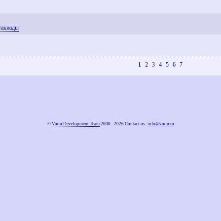
такиады
1
2
3
4
5
6
7
©
Voon Development Team
2000 - 2026 Contact us:
info@voon.ru