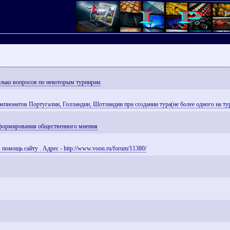
колько вопросов по некоторым турнирам
мпионатов Португалии, Голландии, Шотландии при создании тура(не более одного на ту
я формирования общественного мнения
помощь сайту . Адрес - http://www.voon.ru/forum/11380/