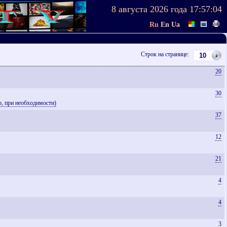
8 августа 2026 года
17:57:04
Ru
En
Ua
Строк на странице:
20
30
р, при необходимости)
37
12
21
4
4
3