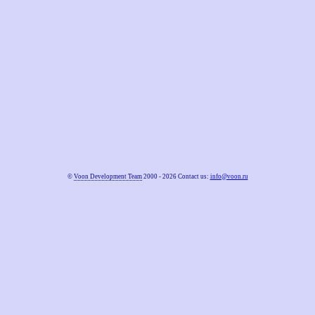
©
Voon Development Team
2000 - 2026 Contact us:
info@voon.ru