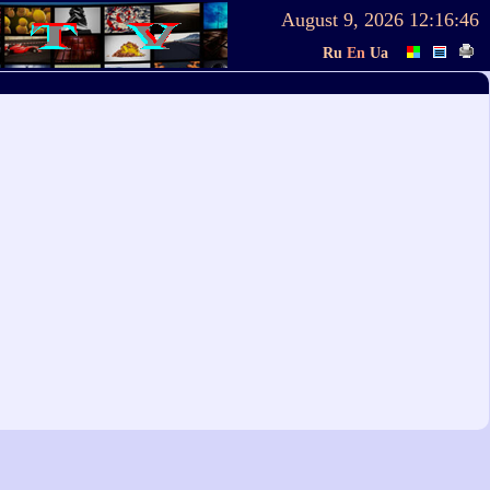
August 9, 2026
12:16:46
Ru
En
Ua