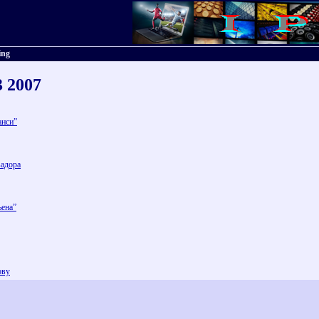
ing
3 2007
анси”
вадора
ьена”
ову