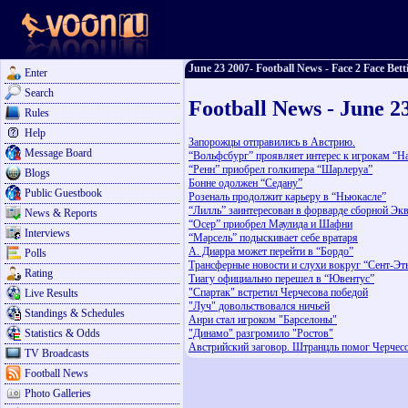
June 23 2007- Football News - Face 2 Face Bett
Enter
Search
Football News - June 2
Rules
Help
Запорожцы отправились в Австрию.
Message Board
“Вольфсбург” проявляет интерес к игрокам “Н
“Ренн” приобрел голкипера “Шарлеруа”
Blogs
Бонне одолжен “Седану”
Public Guestbook
Розеналь продолжит карьеру в “Ньюкасле”
“Лилль” заинтересован в форварде сборной Эк
News & Reports
“Осер” приобрел Маулида и Шафни
Interviews
“Марсель” подыскивает себе вратаря
А. Диарра может перейти в “Бордо”
Polls
Трансферные новости и слухи вокруг “Сент-Эт
Rating
Тиагу официально перешел в “Ювентус”
"Спартак" встретил Черчесова победой
Live Results
"Луч" довольствовался ничьей
Standings & Schedules
Анри стал игроком "Барселоны"
Statistics & Odds
"Динамо" разгромило "Ростов"
Австрийский заговор. Штранцль помог Черчес
TV Broadcasts
Football News
Photo Galleries