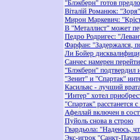
"Блэкберн" готов предл
Віталій Романюк: "Зоря"
Мирон Маркевич: "Кріста
В "Металлист" может пе
Педро Родригес: "Леван
Фарфан: "Задержался, п
Ли Бойер дисквалифицир
Санчес намерен перейти
"Блэкберн" подтвердил 
"Зенит" и "Спартак" ин
Касильяс - лучший врат
"Интер" хотел приобрес
"Спартак" расстанется 
Афеллай включен в сост
Пуйоль снова в строю
Гвардьола: "Надеюсь, ч
Экс-игрок "Санкт-Паули