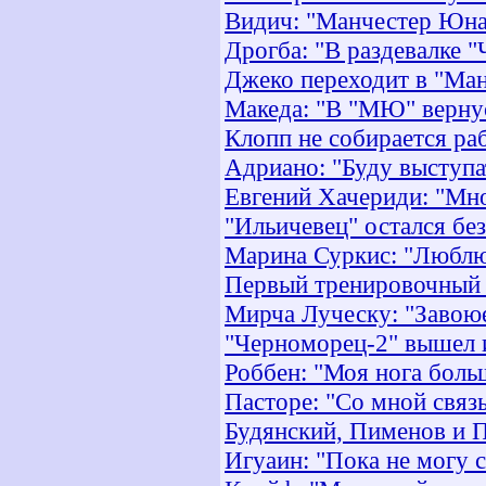
Видич: "Манчестер Юна
Дрогба: "В раздевалке 
Джеко переходит в "Ма
Македа: "В "МЮ" верну
Клопп не собирается ра
Адриано: "Буду выступат
Евгений Хачериди: "Мног
"Ильичевец" остался бе
Марина Суркис: "Люблю 
Первый тренировочный 
Мирча Луческу: "Завоюе
"Черноморец-2" вышел 
Роббен: "Моя нога боль
Пасторе: "Со мной связ
Будянский, Пименов и 
Игуаин: "Пока не могу с