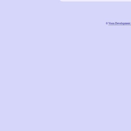
©
Voon Development