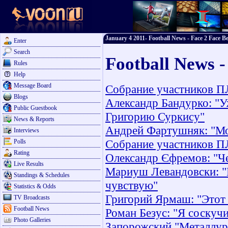
January 4 2011- Football News - Face 2 Face Be
Enter
Search
Football News -
Rules
Help
Message Board
Собрание участников П
Blogs
Александр Бандурко: "
Public Guestbook
Григорию Суркису"
News & Reports
Андрей Фартушняк: "Мо
Interviews
Собрание участников П
Polls
Rating
Олександр Єфремов: "Че
Live Results
Мариуш Левандовски: "М
Standings & Schedules
чувствую"
Statistics & Odds
Григорий Ярмаш: "Этот 
TV Broadcasts
Football News
Роман Безус: "Я соскуч
Photo Galleries
Запорожский "Металлур