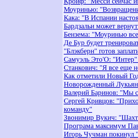
Кройф: "Месси сейчас и
Моуринью: "Возвращение
Кака: "В Испании насто
Бардзальи может вернут
Бензема: "Моуринью все
Де Бур будет тренироват
"Блэкберн" готов запла
Самуэль Это'О: "Интер"
Станкович: "Я все еще н
Как отметили Новый Го
Новорожденный Лукьян 
Валерий Баринов: "Мы 
Сергей Кривцов: "Прих
команду"
Звонимир Вукич: "Шахт
Програма максимум Пав
Игорь Чучман покинул 