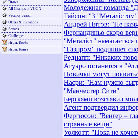
Draws
Молодежная команда "Д
All Champs at VOON
Тайсон: "З "Металістом"
Vacancy Search
Offers & Invitations
Андрей Пятов: "Не назв
Squads
Фернандиньо скоро верн
Challenges
"Металіст" намагається 
Игры: Козёл
"Газпром" подпишет спо
Игры: Кинга
Реднапп: "Никаких ново
Агуэро останется в "Атл
Новички могут появитьс
Насри: "Нам нужно сыгр
"Манчестер Сити"
Бергкамп возглавил мо
Агент подтвердил инфо
Фергюсон: "Венгер – гл
странные вещи"
Уолкотт: "Пока не хочет