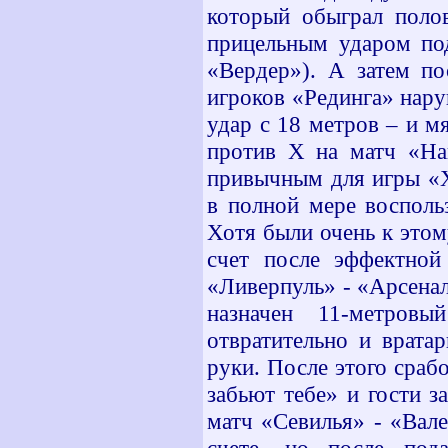
который обыграл поло
прицельным ударом под
«Вердер»). А затем по
игроков «Рединга» нар
удар с 18 метров – и м
против Х на матч «Нап
привычным для игры «Х
в полной мере восполь
Хотя были очень к этом
счет после эффектной
«Ливерпуль» - «Арсенал
назначен 11-метров
отвратительно и врата
руки. После этого сраб
забьют тебе» и гости з
матч «Севилья» - «Вале