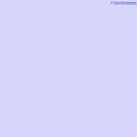
©
Voon Development