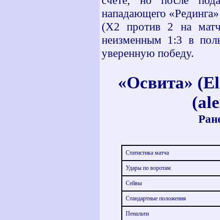
счете, но после под
нападающего «Рединга»
(Х2 против 2 на матч
неизменным 1:3 в пол
уверенную победу.
«
Освита
» (E
(al
Ране
Статистика матча
Удары по воротам
Сейвы
Стандартные положения
Пенальти