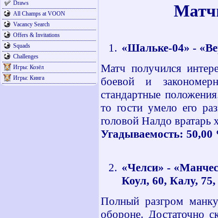
Draws
Матчи
All Champs at VOON
Vacancy Search
Offers & Invitations
«Шальке-04» - «Ве
Squads
Challenges
Матч получился интер
Игры: Козёл
Игры: Кинга
боевой и закономер
стандартные положения
то гости умело его ра
головой Налдо вратарь х
Угадываемость: 50,00 %
«Челси» - «Манчест
Коул, 60, Калу, 75
Полный разгром манку
обороне. Достаточно с