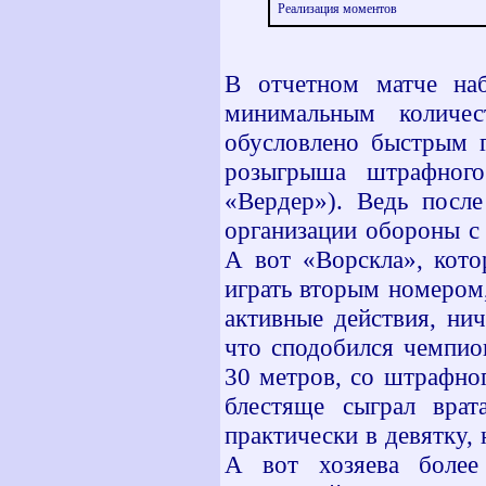
Реализация моментов
В отчетном матче на
минимальным количе
обусловлено быстрым г
розыгрыша штрафног
«Вердер»). Ведь после
организации обороны с
А вот «Ворскла», кото
играть вторым номером,
активные действия, нич
что сподобился чемпио
30 метров, со штрафног
блестяще сыграл врат
практически в девятку,
А вот хозяева более