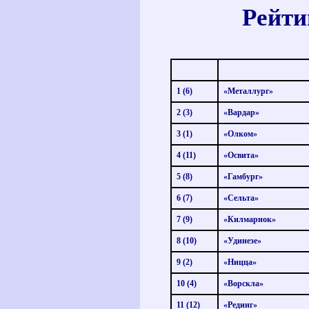
Рейти
1
(6)
«Металлург»
2
(3)
«Вардар»
3
(1)
«Олком»
4
(11)
«Освита»
5
(8)
«Гамбург»
6
(7)
«Сельта»
7
(9)
«Килмарнок»
8
(10)
«Удинезе»
9
(2)
«Ницца»
10
(4)
«Ворскла»
11
(12)
«Рединг»