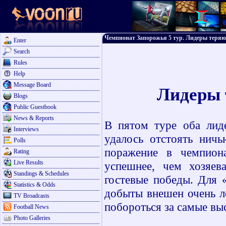
Чемпионат Запорожья 5 тур. Лидеры теряю
Enter
Search
Rules
Help
Message Board
Лидеры 
Blogs
Public Guestbook
News & Reports
В пятом туре оба лид
Interviews
удалось отстоять ничь
Polls
поражение в чемпиона
Rating
Live Results
успешнее, чем хозяев
Standings & Schedules
гостевые победы. Для 
Statistics & Odds
добыты внешен очень л
TV Broadcasts
побороться за самые вы
Football News
Photo Galleries