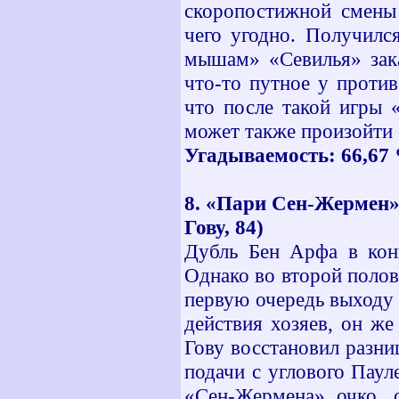
скоропостижной смены 
чего угодно. Получилс
мышам» «Севилья» зака
что-то путное у проти
что после такой игры 
может также произойти 
Угадываемость: 66,67 %
8. «Пари Сен-Жермен» -
Гову, 84)
Дубль Бен Арфа в конц
Однако во второй полов
первую очередь выходу 
действия хозяев, он же
Гову восстановил разниц
подачи с углового Паул
«Сен-Жермена» очко, 