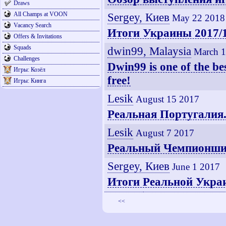
Draws
All Champs at VOON
Sergey, Киев
May 22 2018
Vacancy Search
Итоги Украины 2017/
Offers & Invitations
Squads
dwin99, Malaysia
March 
Challenges
Dwin99 is one of the be
Игры: Козёл
free!
Игры: Кинга
Lesik
August 15 2017
Реальная Португалия.
Lesik
August 7 2017
Реальный Чемпионши
Sergey, Киев
June 1 2017
Итоги Реальной Укра
<<