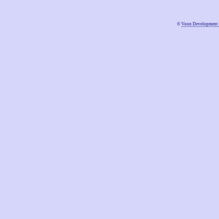
©
Voon Development