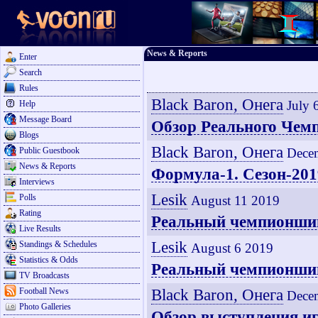
News & Reports
Enter
Search
Rules
Black Baron, Онега
July 
Help
Message Board
Обзор Реального Чемп
Blogs
Black Baron, Онега
Public Guestbook
Dece
News & Reports
Формула-1. Сезон-201
Interviews
Lesik
Polls
August 11 2019
Rating
Реальный чемпионшип 
Live Results
Lesik
Standings & Schedules
August 6 2019
Statistics & Odds
Реальный чемпионшип 
TV Broadcasts
Black Baron, Онега
Football News
Dece
Photo Galleries
Обзор выступления иг