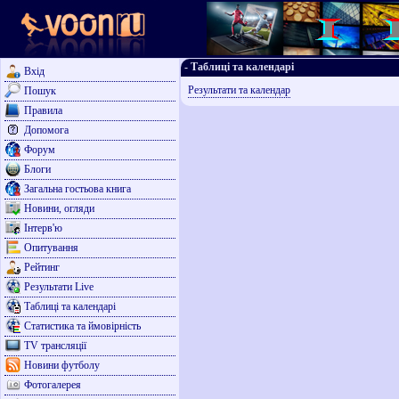
- Таблиці та календарі
Вхід
Результати та календар
Пошук
Правила
Допомога
Форум
Блоги
Загальна гостьова книга
Новини, огляди
Інтерв'ю
Опитування
Рейтинг
Результати Live
Таблиці та календарі
Статистика та ймовірність
TV трансляції
Новини футболу
Фотогалерея