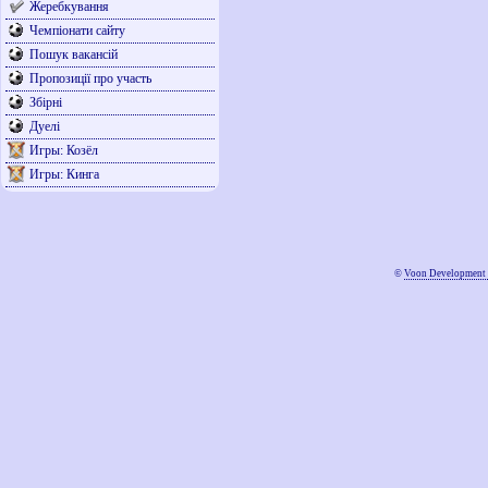
Жеребкування
Чемпіонати сайту
Пошук вакансій
Пропозиції про участь
Збірні
Дуелі
Игры: Козёл
Игры: Кинга
©
Voon Development