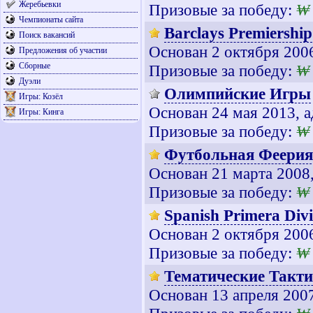
Жеребьевки
Призовые за победу:
₩
Чемпионаты сайта
Barclays Premiership
Поиск вакансий
Основан 2 октября 200
Предложения об участии
Сборные
Призовые за победу:
₩
Дуэли
Олимпийские Игры
Игры: Козёл
Основан 24 мая 2013, 
Игры: Кинга
Призовые за победу:
₩
Футбольная Феерия
Основан 21 марта 2008
Призовые за победу:
₩
Spanish Primera Divi
Основан 2 октября 200
Призовые за победу:
₩
Тематические Такт
Основан 13 апреля 200