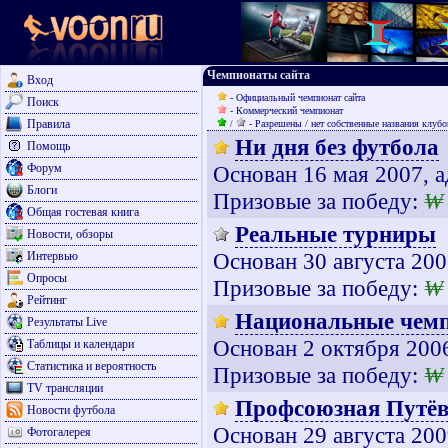
Чемпионаты сайта
Вход
- Официальный чемпионат сайта
Поиск
- Коммерческий чемпионат
Правила
- Разрешены / нет собственные названия клубо
/
Ни дня без футбола
Помощь
Форум
Основан 16 мая 2007, 
Блоги
Призовые за победу:
₩
Общая гостевая книга
Реальные турниры
Новости, обзоры
Основан 30 августа 200
Интервью
Опросы
Призовые за победу:
₩
Рейтинг
Национальные чем
Результаты Live
Основан 2 октября 200
Таблицы и календари
Статистика и вероятность
Призовые за победу:
₩
TV трансляции
Профсоюзная Путё
Новости футбола
Основан 29 августа 200
Фотогалерея