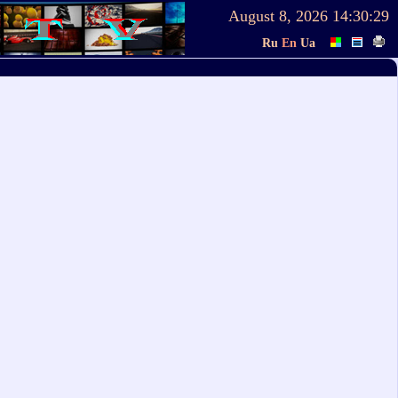
August 8, 2026
14:30:29
Ru
En
Ua