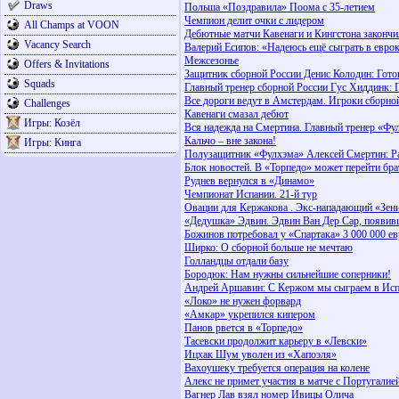
Draws
Польша «Поздравила» Поома с 35-летием
Чемпион делит очки с лидером
All Champs at VOON
Дебютные матчи Кавенаги и Кингстона законч
Vacancy Search
Валерий Есипов: «Надеюсь ещё сыграть в евро
Межсезонье
Offers & Invitations
Защитник сборной России Денис Колодин: Готов
Squads
Главный тренер сборной России Гус Хиддинк: П
Все дороги ведут в Амстердам. Игроки сборной
Challenges
Кавенаги смазал дебют
Игры: Козёл
Вся надежда на Смертина. Главный тренер «Фу
Кальчо – вне закона!
Игры: Кинга
Полузащитник «Фулхэма» Алексей Смертин: Ра
Блок новостей. В «Торпедо» может перейти бра
Руднев вернулся в «Динамо»
Чемпионат Испании. 21-й тур
Овации для Кержакова . Экс-нападающий «Зени
«Дедушка» Эдвин. Эдвин Ван Дер Сар, появивш
Божинов потребовал у «Спартака» 3 000 000 е
Ширко: О сборной больше не мечтаю
Голландцы отдали базу
Бородюк: Нам нужны сильнейшие соперники!
Андрей Аршавин: С Кержом мы сыграем в Исп
«Локо» не нужен форвард
«Амкар» укрепился кипером
Панов рвется в «Торпедо»
Тасевски продолжит карьеру в «Левски»
Ицхак Шум уволен из «Хапоэля»
Вахоушеку требуется операция на колене
Алекс не примет участия в матче с Португалие
Вагнер Лав взял номер Ивицы Олича