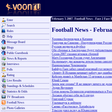
February 5 2007- Football News - Face 2 Face B
Enter
Search
Football News - Februa
Rules
Help
Хроника беспорядков в Катании
Message Board
Трагедия на Сицилии - Предупреждение России
Русские медведи и футбол
Blogs
Обе сборные в Амстердаме будут трёхцветным
Public Guestbook
Сезон-2007 глазами игроков сборной
Матч Голландия-Россия судит Англичанин
News & Reports
На премьеру две команды летели тремя самоле
Interviews
Национальные Чемпионаты
Баффур Гьян забил самый красивый гол межсе
Polls
«Зенит» В Испании начинает работу над ошибк
Rating
Кобелев привёз в Марбелью 15 игроков и солн
Юрий Семин
Live Results
Зачем мне охрана? Я же никому ничего не дол
Standings & Schedules
Элдин Якупович
Statistics & Odds
Готов помочь Пелицолли адаптироваться в Рос
Лоськов обогнал себя на 6 секунд
TV Broadcasts
Григорий Суркис
Football News
Ультиматум в цейтноте
Саенко «Расстрелял» Хитцфельда
Photo Galleries
Ульссон ушел вслед за Юханссоном