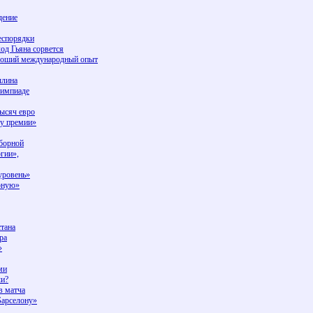
дение
еспорядки
ход Гьяна сорвется
ороший международный опыт
ылина
лимпиаде
ысяч евро
ну премии»
сборной
гии»,
уровень»
рную»
стана
ра
»
ми
чи?
в матча
Барселону»