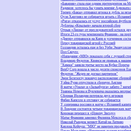
«Бавария» стала еще одним претендентом на 
Радимов: хотелось бы узнать мнение Адвоката 
Тренер «Бакы» отправил игрока в дубль за нез
Оуэн Харгривз не собирается играть с Испание
«Рига» отказалась от услуг российских футбол
Дублеры «Крыльев» начали второй сбор
Отрыв «Лиона» от преследователей остался дв
Итоги 23-го тура чемпионата Франции - на пор
«Днепр» отправился на Кипр в усеченном соста
Перед товарищеской игрой с Россией
Голландия осталась еще и без Урби Эмануэлсон
Пол Скоулз:
«Нападание «МЮ» показало себя с лучшей ст
Владимир Федотов: Квинси не привык к наши
"Химки" заняли третье место на Кубке Пореча
BenQ Corp вошла в число десяти спонсоров Eu
Федотов: "Жедер не догнал партнеров"
Эмре Белезоглу покинул расположение сборной
Уэйна Руни отпустили в сборную Англии
В матче «Урала» и «Зальцбурга» забито 7 мяче
Травмы Немова и Вукчевича оказались несерь
Сборная Ирландии потеряла двух игроков
Фабио Капелло в отставку не собирается
У соперника россиян в матче с Испанией капит
В Лондоне состоятся четыре товарищеских матч
Короман перешел в «Црвену Звезду»
Матье Фламини заменил Филиппа Мексеса в сб
Николай Рындюк меняет Китай на Латвию
Карлош Кейруш: "МЮ" не намерен продавать 
Паоло Мальдини: «Чемпионат должен возобнов