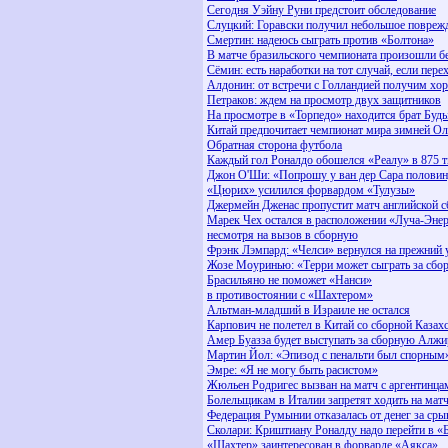
Сегодня Уэйну Руни предстоит обследование
Слуцкий: Горавски получил небольшое повреж
Смертин: надеюсь сыграть против «Болтона»
В матче бразильского чемпионата произошли б
Сёмин: есть наработки на тот случай, если пере
Алдонин: от встречи с Голландией получим х
Петраков: ждем на просмотр двух защитников
На просмотре в «Торпедо» находится брат Буд
Китай предпочитает чемпионат мира зимней О
Обратная сторона футбола
Каждый гол Роналдо обошелся «Реалу» в 875 т
Джон О'Ши: «Попрошу у ван дер Сара полови
«Цюрих» усилился форвардом «Тулузы»
Джермейн Дженас пропустит матч английской 
Марек Чех остался в расположении «Луча-Энер
несмотря на вызов в сборную
Фрэнк Лэмпард: «Челси» вернулся на прежний 
Жозе Моуринью: «Терри может сыграть за сбо
Брасильяно не поможет «Нанси»
в противостоянии с «Шахтером»
Альтман-младший в Израиле не остался
Карпович не полетел в Китай со сборной Казах
Амер Буазза будет выступать за сборную Алжи
Мартин Йол: «Эпизод с пенальти был спорным
Эмре: «Я не могу быть расистом»
Жюльен Родригес вызван на матч с аргентинца
Болельщикам в Италии запретят ходить на мат
Федерация Румынии отказалась от денег за сры
Сколари: Криштиану Роналду надо перейти в «
«Шахтер» заинтересован в форварде «Аякса»