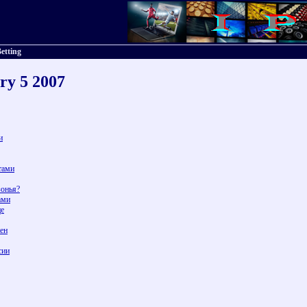
etting
ry 5 2007
и
тами
зонья?
ами
це
жен
сии