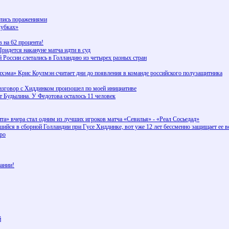
ились поражениями
кубках»
 на 62 процента!
ридется накануне матча идти в суд
 России слетались в Голландию из четырех разных стран
лхэма» Крис Коулмэн считает дни до появления в команде российского полузащитника
зговор с Хиддинком произошел по моей инициативе
т Будылина. У Федотова осталось 11 человек
та» вчера стал одним из лучших игроков матча «Севилья» - «Реал Сосьедад»
ийся в сборной Голландии при Гусе Хиддинке, вот уже 12 лет бессменно защищает ее в
вро
ании!
й