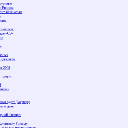
Моуринью
и Риксена
абитый пенальти
й
истов
узначным.
тале «СЭ»
ве
а
ороны»
м девушкам
ro-2008
 Турции
й
езными
аном будет Джеррард
а за день
орной Франции
Криштиану Роналду
иться как можно скорее»