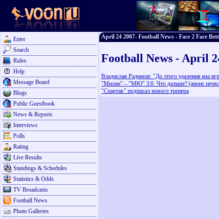
April 24 2007- Football News - Face 2 Face Bet
Enter
Search
Football News - April 
Rules
Help
Владислав Радимов: "До этого удаления мы иг
Message Board
"Милан" – "МЮ" 3:0. Что дальше? (анонс перво
"Спартак" подписал нового тренера
Blogs
Public Guestbook
News & Reports
Interviews
Polls
Rating
Live Results
Standings & Schedules
Statistics & Odds
TV Broadcasts
Football News
Photo Galleries