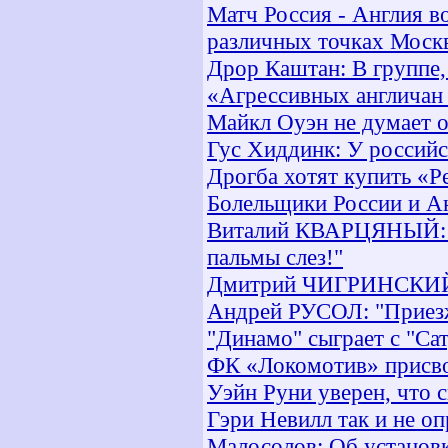
Матч Россия - Англия в
различных точках Моск
Дрор Каштан: В группе, 
«Агрессивных англичан 
Майкл Оуэн не думает 
Гус Хиддинк: У россий
Дрогба хотят купить «Р
Болельщики России и А
Виталий КВАРЦЯНЫЙ: "П
пальмы слез!"
Дмитрий ЧИГРИНСКИЙ: 
Андрей РУСОЛ: "Приезжа
"Динамо" сыграет с "Са
ФК «Локомотив» присво
Уэйн Руни уверен, что 
Гэри Невилл так и не о
Малосолов: Об установк