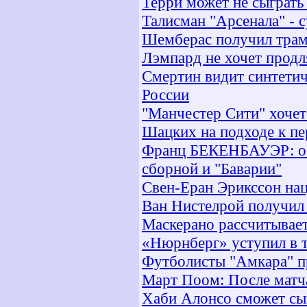
Терри может не сыграть
Талисман "Арсенала" - 
Шемберас получил трам
Лэмпард не хочет продля
Смертин видит синтети
России
"Манчестер Сити" хочет
Шацких на подходе к пе
Франц БЕКЕНБАУЭР: о Ч
сборной и "Баварии"
Свен-Еран Эрикссон нац
Ван Нистелрой получил
Маскерано рассчитывает
«Нюрнберг» уступил в 
Футболисты "Амкара" п
Март Поом: После матча
Хаби Алонсо сможет сыг