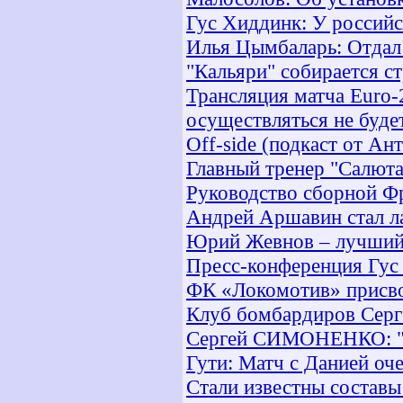
Гус Хиддинк: У россий
Илья Цымбаларь: Отдал 
"Кальяри" собирается с
Трансляция матча Euro-
осуществляться не буде
Off-side (подкаст от Ан
Главный тренер "Салюта
Руководство сборной Ф
Андрей Аршавин стал ла
Юрий Жевнов – лучший 
Пресс-конференция Гус 
ФК «Локомотив» присво
Клуб бомбардиров Серг
Сергей СИМОНЕНКО: "За
Гути: Матч с Данией оч
Стали известны составы