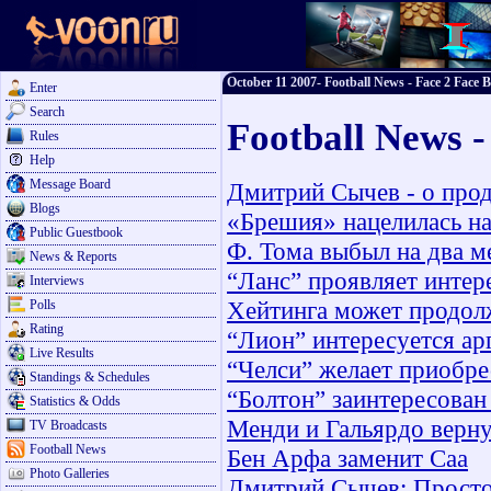
October 11 2007- Football News - Face 2 Face B
Enter
Search
Football News -
Rules
Help
Message Board
Дмитрий Сычев - о про
Blogs
«Брешия» нацелилась н
Public Guestbook
Ф. Тома выбыл на два м
News & Reports
“Ланс” проявляет интер
Interviews
Хейтинга может продол
Polls
Rating
“Лион” интересуется а
Live Results
“Челси” желает приобре
Standings & Schedules
“Болтон” заинтересован
Statistics & Odds
Менди и Гальярдо верну
TV Broadcasts
Football News
Бен Арфа заменит Саа
Photo Galleries
Дмитрий Сычев: Просто 