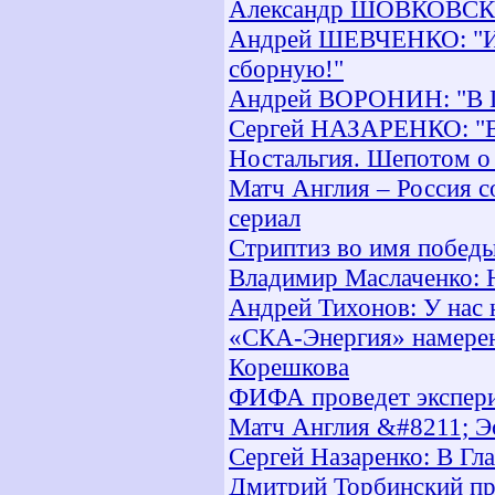
Александр ШОВКОВСКИЙ
Андрей ШЕВЧЕНКО: "И д
сборную!"
Андрей ВОРОНИН: "В Шо
Сергей НАЗАРЕНКО: "В 
Ностальгия. Шепотом о
Матч Англия – Россия с
сериал
Стриптиз во имя побед
Владимир Маслаченко: Н
Андрей Тихонов: У нас 
«СКА-Энергия» намерен 
Корешкова
ФИФА проведет экспери
Матч Англия &#8211; Э
Сергей Назаренко: В Гла
Дмитрий Торбинский пр