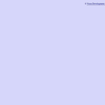
©
Voon Development