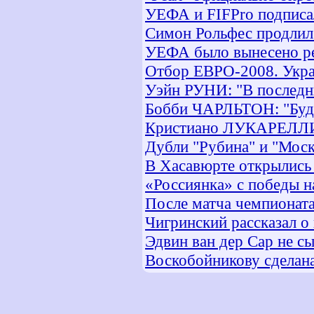
УЕФА и FIFPro подписа
Симон Рольфес продлил 
УЕФА было вынесено ре
Отбор ЕВРО-2008. Укра
Уэйн РУНИ: "В последни
Бобби ЧАРЛЬТОН: "Буду 
Кристиано ЛУКАРЕЛЛИ:
Дубли "Рубина" и "Мос
В Хасавюрте открылись
«Россиянка» с победы 
После матча чемпионата
Чигринский рассказал о
Эдвин ван дер Сар не с
Воскобойникову сделана