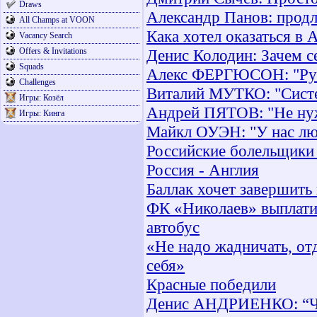
Draws
Александр Панов: прод
All Champs at VOON
Кака хотел оказаться в
Vacancy Search
Offers & Invitations
Денис Колодин: Зачем с
Squads
Алекс ФЕРГЮСОН: "Русс
Challenges
Виталий МУТКО: "Систем
Игры: Козёл
Андрей ПЯТОВ: "Не нуж
Игры: Кинга
Майкл ОУЭН: "У нас лю
Российские болельщики 
Россия - Англия
Баллак хочет завершить 
ФК «Николаев» выплати
автобус
«Не надо жадничать, отд
себя»
Красные победили
Денис АНДРИЕНКО: “Че