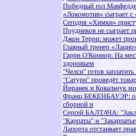
Победный гол Макфедден
«Локомотив» сыграет с
Сегодня «Химки» прист
Прудников не сыграет п
Джон Терри: может проп
Главный тренер «Лацио»
Гарри О'Коннор: На мес
здоровьем
"Челси" готов заплатить
"Сатурн" проведёт това
Йиранек и Ковальчук мо
Франц БЕКЕНБАУЭР: о Ч
сборной и
Сергей БАЛТАЧА: "Заклю
"Карпаты" и "Закарпать
Лапорта отстаивает пра