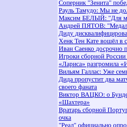
Соперник "Зенита" побе
Рауль Тамудо: Мы не до
Максим БЕЛЫЙ: "Для ме
Андрей ПЯТОВ: "Медали
Диду дисквалифицирова
Хенк Тен Кате вошёл в 
Иван Саенко досрочно 
Игроки сборной России 
«Лариса» разгромила «
Вильям Галлас: Уже сем
Дида пропустит два мат
своего фаната
Виктор ВАЦКО: о Бунде
«Шахтера»
Вратарь сборной Португ
очка
"Реал" официально опр