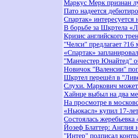
Маркус Мерк признан л
Пато надеется дебютиро
Спартак» интересуется
В борьбе за Шкртела «
Кризис английского тре
"Челси" предлагает ?16 
«Спартак» запланировал
"Манчестер Юнайтед" о
Новичок "Валенсии" поп
Шкртел перешёл в "Лив
Слухи. Маркович может
Хайнце выбыл на два м
На просмотре в московс
«Ньюкасл» купил 17-лет
Состоялась жеребьевка 
Йозеф Блаттер: Англия
"Интер" подписал контр