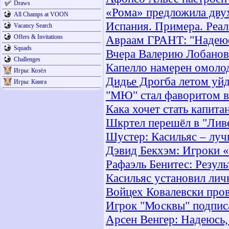
Draws
«Рома» предложила дву
All Champs at VOON
Испания. Примера. Реал
Vacancy Search
Offers & Invitations
Авраам ГРАНТ: "Надеюс
Squads
Вчера Валерию Лобановс
Challenges
Капелло намерен омоло
Игры: Козёл
Дидье Дрогба летом уйд
Игры: Кинга
"МЮ" стал фаворитом в 
Кака хочет стать капит
Шкртел перешёл в "Лив
Шустер: Касильяс – луч
Дэвид Бекхэм: Игроки «
Рафаэль Бенитес: Резуль
Касильяс установил лич
Войцех Ковалевски пров
Игрок "Москвы" подписа
Арсен Венгер: Надеюсь,