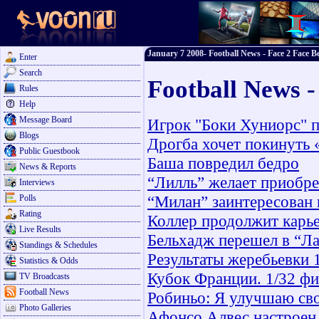
January 7 2008- Football News - Face 2 Face Be
Enter
Search
Football News -
Rules
Help
Message Board
Игрок "Боки Хуниорс" 
Blogs
Дрогба хочет покинуть 
Public Guestbook
Баша повредил бедро
News & Reports
“Лилль” желает приобр
Interviews
“Милан” заинтересован
Polls
Rating
Коллер продолжит карь
Live Results
Бельхадж перешел в “Л
Standings & Schedules
Результаты жеребьевки 
Statistics & Odds
Кубок Франции. 1/32 фи
TV Broadcasts
Football News
Робиньо: Я улучшаю св
Photo Galleries
Афонсо Алвес настроен 