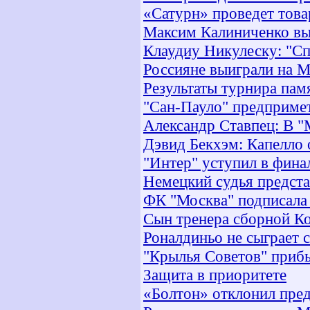
«Сатурн» проведет тов
Максим Калиниченко вы
Клаудиу Никулеску: "Сп
Россияне выиграли на 
Результаты турнира пам
"Сан-Пауло" предприме
Александр Ставпец: В 
Дэвид Бекхэм: Капелло 
"Интер" уступил в фина
Немецкий судья предста
ФК "Москва" подписала 
Сын тренера сборной Ко
Роналдиньо не сыграет с
"Крылья Советов" приб
Защита в приоритете
«Болтон» отклонил пре