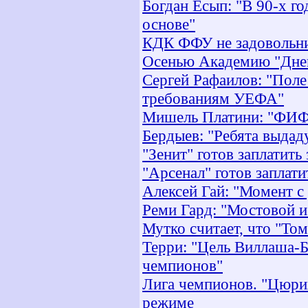
Богдан Есып: "В 90-х го
основе"
КДК ФФУ не задовольни
Осенью Академию "Днепр
Сергей Рафаилов: "Поле
требованиям УЕФА"
Мишель Платини: "ФИФА
Бердыев: "Ребята выдаду
"Зенит" готов заплатит
"Арсенал" готов заплат
Алексей Гай: "Момент с
Реми Гард: "Мостовой и
Мутко считает, что "Том
Терри: "Цель Виллаша-Б
чемпионов"
Лига чемпионов. "Цюрих
режиме