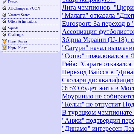
Draws
Лига чемпионов. "Цюрих
All Champs at VOON
"Малага" отказала "Дне
Vacancy Search
Offers & Invitations
Eurosport: За переход 
Squads
Ассоциация футболистов
Challenges
Збірна України (U-18): 
Игры: Козёл
"Сатурн" начал выплач
Игры: Кинга
"Сошо" пожаловался в 
Рейя: "Сарате отказался
Переход Вайсса в "Дина
Сколари дисквалифициро
Это'О будет жить в Мос
Моуринью не собирается
"Кельн" не отпустит Под
В турецком чемпионате 
"Анжи" подтвердил пер
"Динамо" интересен Ле