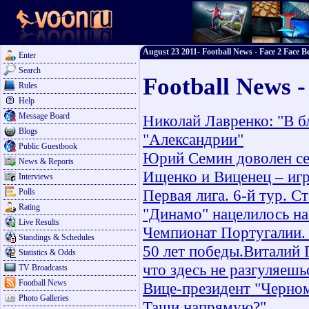
August 23 2011- Football News - Face 2 Face Be
Enter
Search
Football News -
Rules
Help
Message Board
Николай Лавренко: "В б
Blogs
"Александрии"
Public Guestbook
Юрий Семин доволен се
News & Reports
Ищенко и Виценец – иг
Interviews
Первая лига. 6-й тур. С
Polls
Rating
"Динамо" нацелилось на
Live Results
Чемпионат Португалии. 
Standings & Schedules
50 лет победы.Виталий 
Statistics & Odds
что здесь не разгуляешьс
TV Broadcasts
Football News
Вице-президент "Черном
Photo Galleries
Тащи напрямую?"