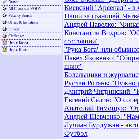
Draws
Киевский "Арсенал" - в
All Champs at VOON
Наши за границей. Четв
Vacancy Search
Offers & Invitations
Андрей Павелко: "Фина
Squads
Константин Вихров: "Об
Challenges
состоянии"
Игры: Козёл
"Рука Бога" или обыкно
Игры: Кинга
Павел Яковенко: "Сборн
шанс"
Болельщики и журналис
Руслан Ротань: "Нужно 
Дмитрий Чигринский: "
Евгений Селин: "О сопе
Анатолий Тимощук: "От
Андрей Шевченко: "Нам
Лучиан Бурдужан - авто
Футбол