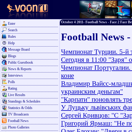
October 4 2011- Football News - Face 2 Face Be
Enter
Search
Football News -
Rules
Help
Message Board
Чемпионат Турции. 5-й 
Blogs
Сегодня в 11:00 "Заря" 
Public Guestbook
Чемпионат Португалии. 7
News & Reports
коне
Interviews
Владимир Вайсс-младши
Polls
Rating
украинским деньгам"
Live Results
"Карпати" поновлять тр
Standings & Schedules
У Луцьку львівських фан
Statistics & Odds
Сергей Кривцов: "С "За
TV Broadcasts
Football News
Григорий Ярмаш: "Не п
Photo Galleries
Олег Блохин: "Двери в 