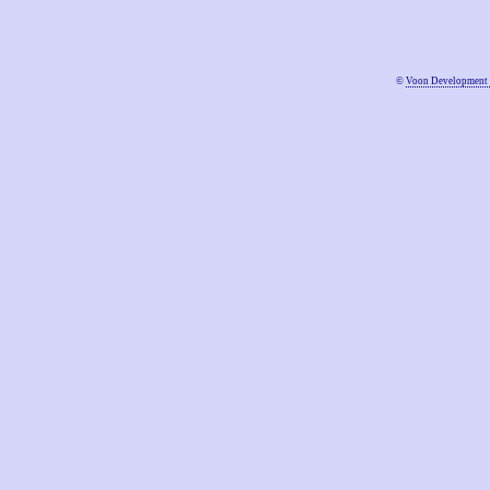
©
Voon Development