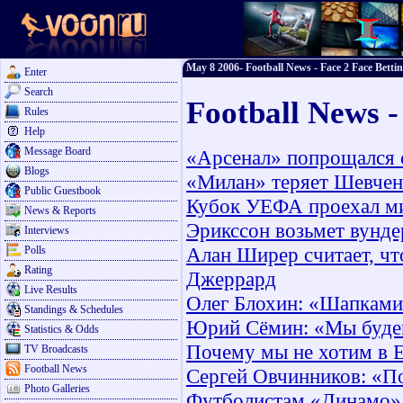
May 8 2006- Football News - Face 2 Face Betti
Enter
Search
Football News 
Rules
Help
Message Board
«Арсенал» попрощался 
Blogs
«Милан» теряет Шевчен
Public Guestbook
Кубок УЕФА проехал м
News & Reports
Эрикссон возьмет вунд
Interviews
Алан Ширер считает, чт
Polls
Rating
Джеррард
Live Results
Олег Блохин: «Шапками 
Standings & Schedules
Юрий Сёмин: «Мы будем
Statistics & Odds
Почему мы не хотим в 
TV Broadcasts
Football News
Сергей Овчинников: «П
Photo Galleries
Футболистам «Динамо» 