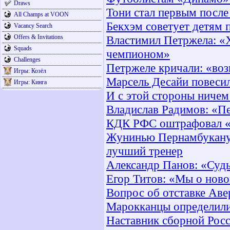
Draws
Тони стал первым после
All Champs at VOON
Бекхэм советует детям 
Vacancy Search
Offers & Invitations
Властимил Петржела: «Х
Squads
чемпионом»
Challenges
Петржеле кричали: «воз
Игры: Козёл
Марсель Десайи повесил
Игры: Кинга
И с этой стороны ничем 
Владислав Радимов: «Пе
КДК РФС оштрафовал «С
Жунинью Пернамбукану 
лучший тренер
Александр Панов: «Судь
Егор Титов: «Мы о ново
Вопрос об отставке Аве
Марокканцы определили
Наставник сборной Рос