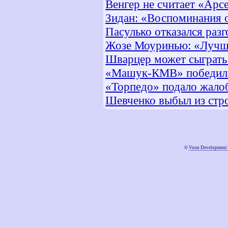
Венгер не считает «Ар
Зидан: «Воспоминания о
Пасулько отказался раз
Жозе Моуринью: «Лучше
Шварцер может сыграть
«Машук-КМВ» победил 
«Торпедо» подало жалоб
Шевченко выбыл из стро
©
Voon Development