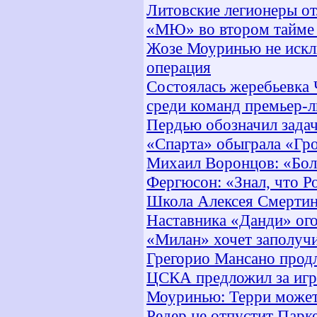
Литовские легионеры от
«МЮ» во втором тайме 
Жозе Моуринью не искл
операция
Состоялась жеребьевка
среди команд премьер-л
Пердью обозначил зада
«Спарта» обыграла «Гр
Михаил Воронцов: «Бол
Фергюсон: «Знал, что Р
Школа Алексея Смертин
Наставника «Данди» ого
«Милан» хочет заполуч
Грегорио Мансано прод
ЦСКА предложил за игр
Моуринью: Терри может
Редер не отпустит Парк