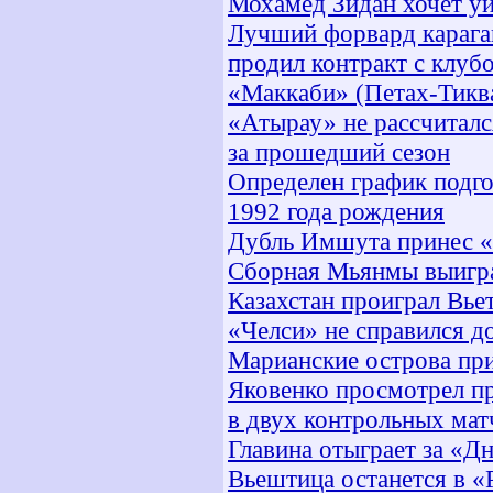
Мохамед Зидан хочет уй
Лучший форвард карага
продил контракт с клуб
«Маккаби» (Петах-Тикв
«Атырау» не рассчиталс
за прошедший сезон
Определен график подг
1992 года рождения
Дубль Имшута принес «
Сборная Мьянмы выигра
Казахстан проиграл Вье
«Челси» не справился д
Марианские острова п
Яковенко просмотрел п
в двух контрольных мат
Главина отыграет за «Д
Вьештица останется в «