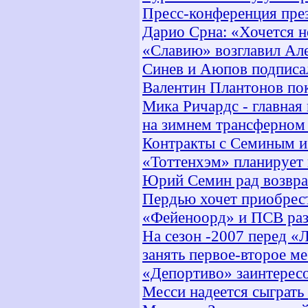
Пресс-конференция пре
Дарио Срна: «Хочется 
«Славию» возглавил Ал
Синев и Аюпов подписа
Валентин Плантонов по
Мика Ричардс - главная
на зимнем трансферном
Контракты с Семиным и
«Тоттенхэм» планирует 
Юрий Семин рад возвр
Пердью хочет приобрес
«Фейеноорд» и ПСВ ра
На сезон -2007 перед «
занять первое-второе м
«Депортиво» заинтересо
Месси надеется сыграть