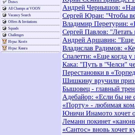
Draws
Андрей Чернышов: «Наш
All Champs at VOON
Сергей Юран: "Чтобы вер
Vacancy Search
Offers & Invitations
Владимир Перетурин: «
Squads
Сергей Павлов: "Летать 
Challenges
Андрей Аршавин: "Еще 
Игры: Козёл
Владислав Радимов: «Ке
Игры: Кинга
Спалетти: «Еще когда у
Кака: "Путь в "Челси" 
Перестановки в «Торпе
Шишкину вручили приз 
Бышовец - главный трен
Адебайор: «Если бы не с
«Порту» - любимая ко
Юничи Инамото хочет ос
Леманн покинет «канон
«Сантос» вновь хочет к