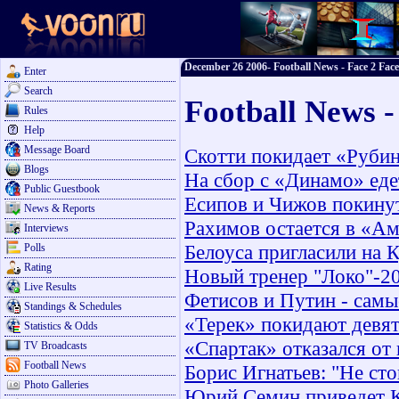
December 26 2006- Football News - Face 2 Face
Enter
Search
Football News 
Rules
Help
Message Board
Скотти покидает «Руби
Blogs
На сбор с «Динамо» ед
Public Guestbook
Есипов и Чижов покину
News & Reports
Рахимов остается в «А
Interviews
Белоуса пригласили на 
Polls
Rating
Новый тренер "Локо"-2
Live Results
Фетисов и Путин - самы
Standings & Schedules
«Терек» покидают девя
Statistics & Odds
«Спартак» отказался от
TV Broadcasts
Football News
Борис Игнатьев: "Не сто
Photo Galleries
Юрий Семин приведет К