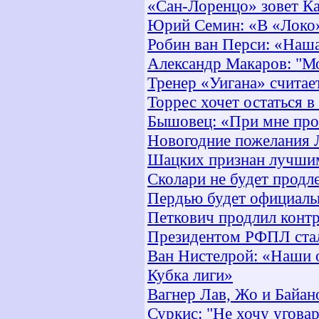
«Сан-Лоренцо» зовет Ка
Юрий Семин: «В «Локо»
Робин ван Перси: «Наша
Александр Макаров: "Мо
Тренер «Уигана» считае
Торрес хочет остаться в
Бышовец: «При мне про
Новогодние пожелания 
Шацких признан лучшим
Сколари не будет продл
Пердью будет официаль
Петкович продлил конт
Президентом РФПЛ ста
Ван Нистелрой: «Наши 
Кубка лиги»
Вагнер Лав, Жо и Байан
Суркис: "Не хочу угова