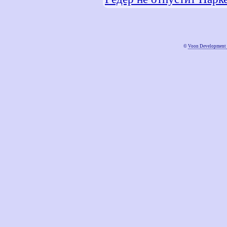
©
Voon Development