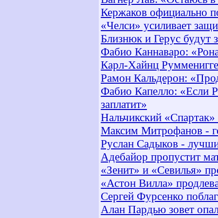
Кержаков официально по
«Челси» усиливает защ
Близнюк и Герус будут 
Фабио Каннаваро: «Рон
Карл-Хайнц Румменигге
Рамон Кальдерон: «Про
Фабио Капелло: «Если Р
заплатит»
Нальчикский «Спартак» 
Максим Митрофанов - г
Руслан Садыков - лучш
Адебайор пропустит м
«Зенит» и «Севилья» пр
«Астон Вилла» продлев
Сергей Фурсенко побла
Алан Пардью зовет опа