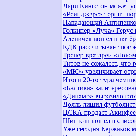
Лари Кингстон может ус
«Рейнджерс» терпит пор
Нападающий Антипенко 
Голкипер «Луча» Герус н
Аленичев вошёл в пятё
КДК рассчитывает погов
Тренер вратарей «Локо
Титов не сожалеет, что 
«МЮ» увеличивает отры
Итоги 20-го тура чемпи
«Балтика» заинтересова
«Динамо» выразило гот
Долль лишил футболист
ЦСКА продаст Акинфеев
Шишкин вошёл в списо
Уже сегодня Кержаков м