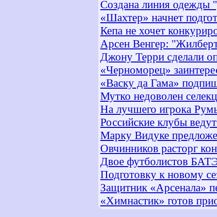
Создана линия одежды "
«Шахтер» начнет подгот
Кепа не хочет конкуриро
Арсен Венгер: "Жилберт
Джону Терри сделали о
«Черноморец» заинтере
«Васку да Гама» подпиш
Мутко недоволен селек
На лучшего игрока Рум
Российские клубы ведут
Марку Видуке предложе
Овчинников расторг ко
Двое футболистов БАТЭ
Подготовку к новому се
Защитник «Арсенала» п
«Химнастик» готов при