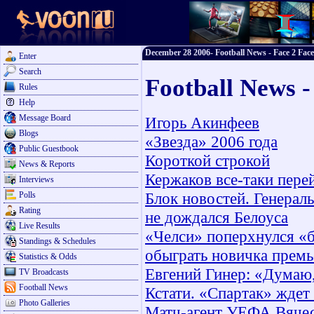
December 28 2006- Football News - Face 2 Face
Enter
Search
Football News 
Rules
Help
Message Board
Игорь Акинфеев
Blogs
«Звезда» 2006 года
Public Guestbook
Короткой строкой
News & Reports
Кержаков все-таки пере
Interviews
Блок новостей. Генера
Polls
Rating
не дождался Белоуса
Live Results
«Челси» поперхнулся «
Standings & Schedules
обыграть новичка премь
Statistics & Odds
Евгений Гинер: «Думаю,
TV Broadcasts
Football News
Кстати. «Спартак» ждет
Photo Galleries
Матч-агент УЕФА Вячес