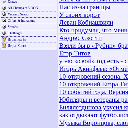
Draws
Пас из-за границы
All Champs at VOON
У своих ворот
Vacancy Search
Offers & Invitations
Леван Кобиашвили
Squads
Кто придумал, что меня
Challenges
Андрес Скотти
Игры: Козёл
Взяли бы в «Рубин» бра
Игры: Кинга
Егор Титов
у нас «свой» год есть - 
Игорь Акинфеев: «Отме
10 откровений сезона. 
10 откровений Егора Ти
10 событий года. Верси
Юбиляры и ветераны ра
Билялетдинова укусил к
как отдыхают футболис
Музыка Воронцова, слов