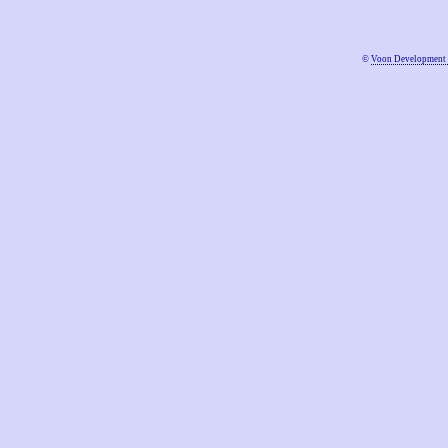
©
Voon Development