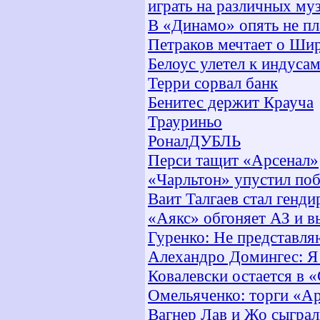
играть на различных му
В «Динамо» опять не пл
Петраков мечтает о Ши
Белоус улетел к индуса
Терри сорвал банк
Бенитес держит Крауча
Трауриньо
РоналДУБЛЬ
Перси тащит «Арсенал»
«Чарльтон» упустил по
Ваит Талгаев стал генд
«Аякс» обгоняет АЗ и в
Гуренко: Не представл
Алехандро Домингес: Я 
Ковалевски остается в 
Омельяченко: торги «А
Вагнер Лав и Жо сыграл