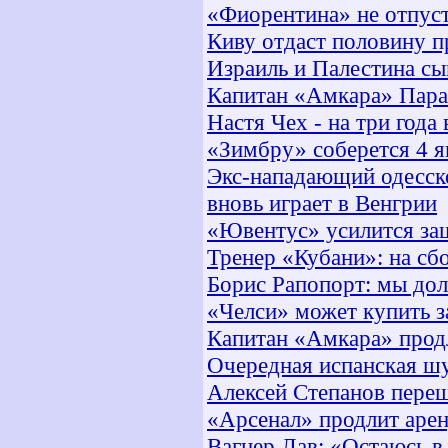
«Фиорентина» не отпус
Киву отдаст половину 
Израиль и Палестина сы
Капитан «Амкара» Пара
Настя Чех - на три года
«Зимбру» соберется 4 я
Экс-нападающий одесск
вновь играет в Венгрии
«Ювентус» усилится з
Тренер «Кубани»: на сб
Борис Рапопорт: мы дол
«Челси» может купить 
Капитан «Амкара» прод
Очередная испанская шу
Алексей Степанов пере
«Арсенал» продлит аре
Вагнер Лав: «Остаюсь 