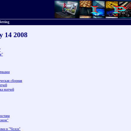
Betting
y 14 2008
”
я”
ичками
ческая сборная
атчей
ка матчей
ахстана
ионом"
ими в "Челси"