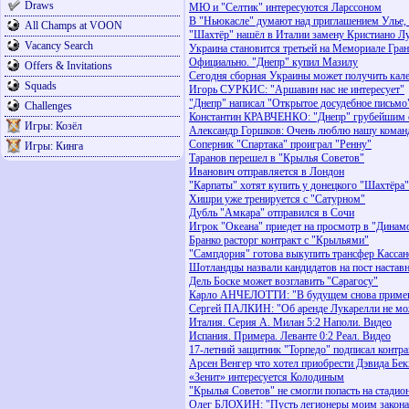
Draws
МЮ и "Селтик" интересуются Ларссоном
В "Ньюкасле" думают над приглашением Улье, 
All Champs at VOON
"Шахтёр" нашёл в Италии замену Кристиано Л
Vacancy Search
Украина становится третьей на Мемориале Гра
Официально. "Днепр" купил Мазилу
Offers & Invitations
Сегодня сборная Украины может получить кал
Squads
Игорь СУРКИС: "Аршавин нас не интересует"
"Днепр" написал "Открытое досудебное письм
Challenges
Константин КРАВЧЕНКО: "Днепр" грубейшим о
Игры: Козёл
Александр Горшков: Очень люблю нашу коман
Соперник "Спартака" проиграл "Ренну"
Игры: Кинга
Таранов перешел в "Крылья Советов"
Иванович отправляется в Лондон
"Карпаты" хотят купить у донецкого "Шахтёра
Хишри уже тренируется с "Сатурном"
Дубль "Амкара" отправился в Сочи
Игрок "Океана" приедет на просмотр в "Динам
Бранко расторг контракт с "Крыльями"
"Сампдория" готова выкупить трансфер Кассан
Шотландцы назвали кандидатов на пост настав
Дель Боске может возглавить "Сарагосу"
Карло АНЧЕЛОТТИ: "В будущем снова приме
Сергей ПАЛКИН: "Об аренде Лукарелли не мож
Италия. Серия А. Милан 5:2 Наполи. Видео
Испания. Примера. Леванте 0:2 Реал. Видео
17-летний защитник "Торпедо" подписал контр
Арсен Венгер что хотел приобрести Дэвида Бе
«Зенит» интересуется Колодиным
"Крылья Советов" не смогли попасть на стадио
Олег БЛОХИН: "Пусть легионеры моим закон