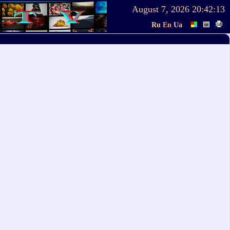
August 7, 2026
20:42:13
Ru
En
Ua