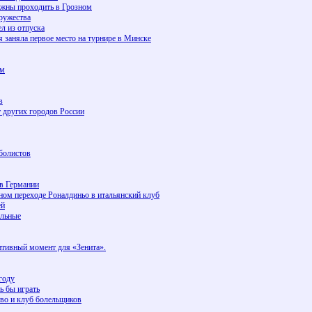
лжны проходить в Грозном
дружества
л из отпуска
 заняла первое место на турнире в Минске
ом
в
т других городов России
болистов
в Германии
ом переходе Роналдиньо в итальянский клуб
ей
альные
итивный момент для «Зенита».
году
ь бы играть
тво и клуб болельщиков