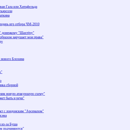
ван Гала или Хитцфельда
укарелли
наткина
ендарь игр отбора ЧМ-2010
о" донецкому "Шахтёру"
бразом нарушает мои права"
ду
" нового Блохина
о"
о
ника сборной
ним новую атакующую схему"
ет быть и речи"
акт с лондонским "Арсеналом"
кхэма
н из-за Буша
ам подчиняются"