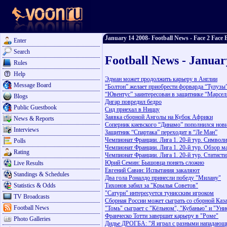
January 14 2008- Football News - Face 2 Face 
Enter
Search
Football News - Januar
Rules
Help
Эдман может продолжить карьеру в Англии
Message Board
“Болтон” желает приобрести форварда “Тулузы
“Ювентус” заинтересован в защитнике “Марсел
Blogs
Дигар повредил бедро
Public Guestbook
Сид приехал в Ниццу
Заявка сборной Анголы на Кубок Африки
News & Reports
Соперник киевского “Динамо” пополнился нов
Interviews
Защитник “Спартака” переходит в “Ле Ман”
Чемпионат Франции. Лига 1. 20-й тур. Символи
Polls
Чемпионат Франции. Лига 1. 20-й тур. Обзор м
Rating
Чемпионат Франции. Лига 1. 20-й тур. Статисти
Юрий Семин: Бышовца понять сложно
Live Results
Евгений Савин: Испытания закаляют
Standings & Schedules
Два гола Роналдо принесли победу "Милану"
Statistics & Odds
Тихонов забил за "Крылья Советов"
"Сатурн" интересуется тунисским игроком
TV Broadcasts
Сборная России может сыграть со сборной Каз
Football News
"Томь" сыграет с "Кёльном", "Кубанью" и "Ун
Франческо Тотти завершит карьеру в "Роме"
Photo Galleries
Дидье ДРОГБА: "Я играл с разными нападающ