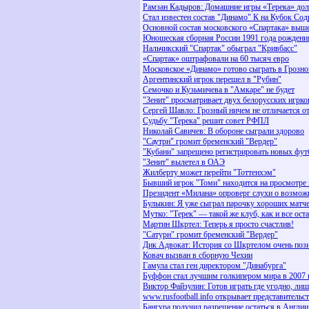
Рамзан Кадыров: Домашние игры «Терека» до
Стал известен состав "Динамо" К на Кубок Со
Основной состав московского «Спартака» выше
Юношеская сборная России 1991 года рождения
Нальчикский "Спартак" обыграл "Кривбасс"
«Спартак» оштрафовали на 60 тысяч евро
Московское «Динамо» готово сыграть в Грозн
Аргентинский игрок перешел в "Рубин"
Семочко и Кузьмичева в "Амкаре" не будет
"Зенит" просматривает двух белорусских игрко
Сергей Шавло: Грозный ничем не отличается о
Судьбу "Терека" решит совет РФПЛ
Николай Савичев: В обороне сыграли здорово
"Саутрн" громит бременский "Вердер"
"Кубани" запрещено регистрировать новых фут
"Зенит" вылетел в ОАЭ
Жилберту может перейти "Тоттенхэм"
Бывший игрок "Томи" находится на просмотре 
Президент «Милана» опроверг слухи о возможн
Булыкин: Я уже сыграл парочку хороших матч
Мутко: "Терек" — такой же клуб, как и все ост
Мартин Шкртел: Теперь я просто счастлив!
"Сатурн" громит бременский "Вердер"
Дик Адвокат: История со Шкртелом очень поз
Ковач вызван в сборную Чехии
Гамула стал ген директором "Динабурга"
Буффон стал лучшим голкипером мира в 2007 
Виктор Файзулин: Готов играть где угодно, лиш
www.rusfootball.info открывает представительс
Бангура получил разрешение остаться в Англии