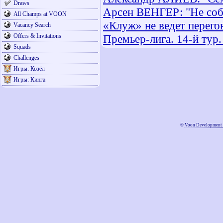
Draws
Арсен ВЕНГЕР: "Не соб
All Champs at VOON
«Клуж» не ведет перего
Vacancy Search
Offers & Invitations
Премьер-лига. 14-й тур.
Squads
Challenges
Игры: Козёл
Игры: Кинга
©
Voon Development