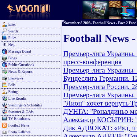
November 8 2008- Football News - Face 2 Face 
Enter
Search
Football News 
Rules
Help
Message Board
Премьер-лига Украины. 
Blogs
пресс-конференция
Public Guestbook
Премьер-лига Украины. 
News & Reports
Бундеслига Германии. 12
Interviews
Преьмер-лига России. 28
Polls
Rating
Премьер-лига Украины. 1
Live Results
"Лион" хочет вернуть Т
Standings & Schedules
ДУНГА: "Роналдиньо мо
Statistics & Odds
Александр КОСЫРИН: "Н
TV Broadcasts
Football News
Дик АДВОКАТ: «Рад, что
Photo Galleries
Александр АЛИЕВ: "Сем