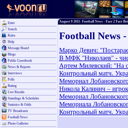
August 9 2011- Football News - Face 2 Face Bet
Enter
Search
Football News -
Rules
Help
Message Board
Марко Девич: "Постарае
Blogs
В МФК "Николаев" - чис
Public Guestbook
Артем Милевский: "На од
News & Reports
Контрольный матч. Укра
Interviews
Мемориал Лобановского.
Polls
Rating
Никола Калинич – игрок
Live Results
Мемориал Лобановского.
Standings & Schedules
Мемориала Лобановског
Statistics & Odds
Контрольный матч. Укр
TV Broadcasts
Football News
Photo Galleries