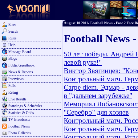
August 10 2011- Football News - Face 2 Face Be
Enter
Search
Football News -
Rules
Help
Message Board
50 лет победы. Андрей Б
Blogs
левой руке!"
Public Guestbook
Виктор Звягинцев: "Коно
News & Reports
Контрольный матч. Герм
Interviews
Carpe diem. Эдмар - де
Polls
Rating
в "дальнем зарубежье"
Live Results
Мемориал Лобановского. 
Standings & Schedules
"Серебро" для хозяев
Statistics & Odds
Контрольный матч. Росс
TV Broadcasts
Football News
Контрольный матч. Герм
Photo Galleries
Контрольный матч. Итал