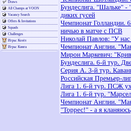
Draws
Бундеслига. "Шальке" - 
All Champs at VOON
диких гусей
Vacancy Search
Offers & Invitations
Чемпионат Голландии. 6
Squads
ничью в матче с ПСВ
Challenges
Николай Павлов: "У нас
Игры: Козёл
Чемпионат Англии. "Ман
Игры: Кинга
Мирон Маркевич: "Кривб
Бундеслига. 6-й тур. Д
Серия А. 3-й тур. Кава
Российская Премьер-лиг
Лига 1. 6-й тур. ПСЖ у
Лига 1. 6-й тур. "Марсе
Чемпионат Англии. "Ман
"Торрес!" - а я кланяюсь