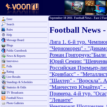
September 18 2011- Football News - Face 2 Fac
Enter
Search
Football News -
Rules
Help
Message Board
Лига 1. 6-й тур. Чемпио
Blogs
"Черноморец" - "Динамо
Public Guestbook
Роман Григорчук:"Были 
News & Reports
Юрий Семин: "Шевченко 
Interviews
Российская Премьер-лиг
Polls
Rating
"Кривбасс" - "Металлис
Live Results
"Шахтер" - "Ворскла". 
Standings & Schedules
"Манчестер Юнайтед" - 
Statistics & Odds
Примера. 4-й тур. "Осас
TV Broadcasts
Football News
"Леванте"
Photo Galleries
Чемпионат Шотландии. 8