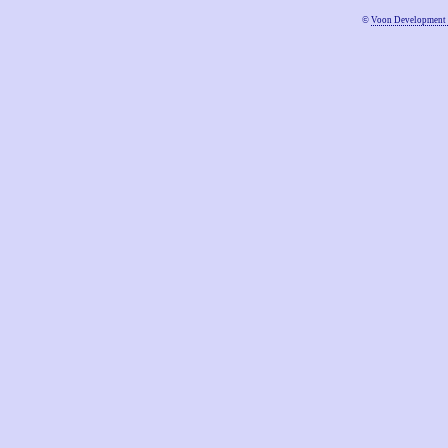
©
Voon Development