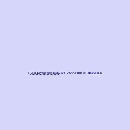
©
Voon Development Team
2000 - 2026 Contact us:
info@voon.ru