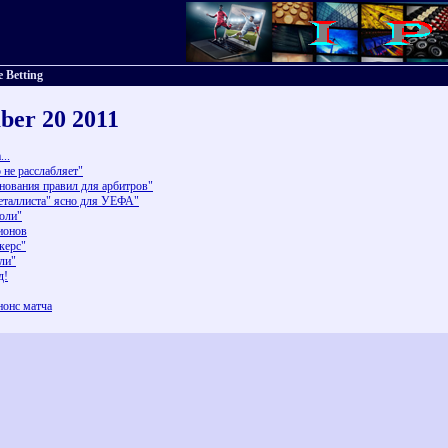
e Betting
ber 20 2011
..
 не расслабляет"
нования правил для арбитров"
Металлиста" ясно для УЕФА"
оли"
ионов
керс"
ли"
д!
нонс матча