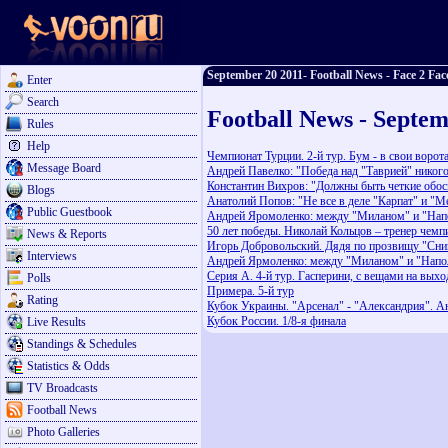
September 20 2011- Football News - Face 2 Fac
Enter
Search
Football News - Septem
Rules
Help
Чемпионат Турции. 2-й тур. Бум - в свои ворота.
Message Board
Андрей Павелко: "Победа над "Таврией" никого
Константин Вихров: "Должны быть четкие обос
Blogs
Анатолий Попов: "Не все в деле "Карпат" и "
Public Guestbook
Андрей Яромоленко: между "Миланом" и "Нап
50 лет победы. Николай Кольцов – тренер чемп
News & Reports
Игорь Добровольский. Дядя по прозвищу "Сни
Interviews
Андрей Ярмоленко: между "Миланом" и "Напо
Серия А. 4-й тур. Гасперини, с вещами на выхо
Polls
Примера. 5-й тур
Rating
Кубок Украины. "Арсенал" - "Александрия". А
Кубок России. 1/8-я финала
Live Results
Standings & Schedules
Statistics & Odds
TV Broadcasts
Football News
Photo Galleries