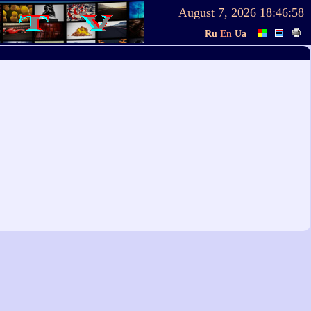
August 7, 2026
18:46:58
Ru
En
Ua