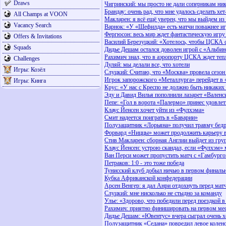
Draws
Чигринский: мы просто не дали соперникам ни
Брандау: очень рад, что мне удалось сделать хет
All Champs at VOON
Макларен: я всё ещё уверен, что мы выйдем из
Vacancy Search
Варнок: «У «Шефилда» есть матчи поважнее 
Фергюсон: весь мир ждет фантастическую игр
Offers & Invitations
Василий Березуцкий: «Хотелось, чтобы ЦСКА 
Squads
Дидье Дешам остался доволен игрой с «Альби
Рахимич знал, что в аэропорту ЦСКА ждет теп
Challenges
Дуляй: мы делали все, что хотели
Игры: Козёл
Слуцкий: Считаю, что «Москва» провела сезон
Игрок запорожского «Металлурга» перейдет в
Игры: Кинга
Крус: «У нас с Креспо не должно быть никаких
Эду и Давид Вилья пополнили лазарет «Валенс
Пепе: «Гол в ворота «Палермо» принес удовле
Клаус Йенсен хочет уйти из «Фулхэма»
Смит надеется поиграть в «Баварии»
Полузащитник «Лорьяна» получил травму бед
Форвард «Ниццы» может продолжить карьеру в
Стив Макларен: сборная Англии выйдет из гру
Клаус Йенсен: устрою скандал, если «Фулхэм» 
Ван Перси может пропустить матч с «Гамбург
Петраков: 1:0 - это тоже победа
Тунисский клуб добыл ничью в первом финаль
Кубка Африканской конфедерации
Арсен Венгер: я дал Анри отдохнуть перед мат
Слуцкий: мне нисколько не стыдно за команду
Улье: «Здорово, что победили перед поездкой 
Рахимич: приятно финишировать на первом ме
Дидье Дешам: «Ювентус» вчера сыграл очень 
Полузащитник «Седана» повредил левое колен