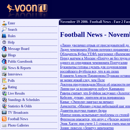
November 19 2006- Football News - Face 2 Face
Enter
Search
Football News - Novem
Rules
Help
«Лион» увеличил отрыв от преследователей до 
Message Board
Лидер чемпионата Италии потерпел поражение 
Обладатель Кубка УЕФА разгромил «Валенсию»
Blogs
Перед матчем в Москве «Порту» не без труда 
Public Guestbook
одного из середняков чемпионата Португалии
Букмекеры готовы сделать для оздоровления
News & Reports
российского футбола все, что в их силах
Interviews
В памяти Алексея Парамонова Пушкаш остави
не менее яркий след, чем Пеле
Polls
Доктора предупреждали Месси об опасности пе
Rating
Липпи рад за возможную победу Каннаваро
Ривера считает, что Буффон заслужил «Золото
Live Results
Кобелев: думаю, зрителем игра понравилась
Standings & Schedules
Каньи: «Эмполи» наиграл на ничью»
Statistics & Odds
Анчелотти: «Милан» сделал небольшой шаг вп
Дзанетти получил травму бедра
TV Broadcasts
Минтал вновь испытывает проблемы со стопой
Football News
Фергюсон опасается, что игру с «Челси» испорт
Эрик Хаген: при счете 1:1 старался гнать мысли
Photo Galleries
Зонин: повезло «Зениту» невероятно