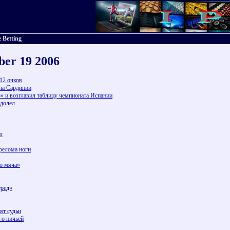
 Betting
ber 19 2006
12 очков
на Сардинии
 и возглавил таблицу чемпионата Испании
одолел
л
релома ноги
го мяча»
еред»
ят судьи
 о ничьей