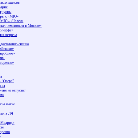
каких шансов
-трик
 группы
игры с «МЮ»
у МЮ - «Челси»
стал чемпионом в Москве»
нолеффе»
лая встреча
 достаточно сильно
 «Левски»
 проблем»
ии»
творение»
ра
 “Осере”
ппы
меня не отпустит
ом»
ном матче
чем в ЛЧ
в Мадрид»
сте
хорошо
о