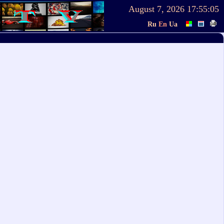
August 7, 2026
17:55:05
Ru
En
Ua