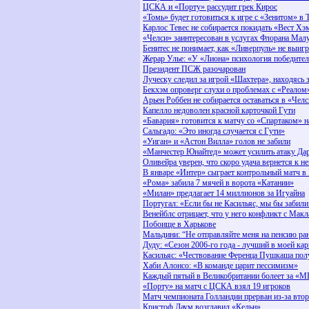
ЦСКА и «Порту» рассудит грек Кирос
«Томь» будет готовиться к игре с «Зенитом» в 
Карлос Тевес не собирается покидать «Вест Хэ
«Челси» заинтересован в услугах Флорана Мал
Бенитес не понимает, как «Ливерпуль» не выиг
Жерар Улье: «У «Лиона» психология победите
Президент ПСЖ разочарован
Луческу следил за игрой «Шахтера», находясь 
Бекхэм опроверг слухи о проблемах с «Реалом
Арьен Роббен не собирается оставаться в «Челс
Капелло недоволен красной карточкой Гути
«Бавария» готовится к матчу со «Спартаком» н
Сальгадо: «Это иногда случается с Гути»
«Уиган» и «Астон Вилла» голов не забили
«Манчестер Юнайтед» может усилить атаку Да
Оливейра уверен, что скоро удача вернется к н
В январе «Интер» сыграет контрольный матч в
«Рома» забила 7 мячей в ворота «Катании»
«Милан» предлагает 14 миллионов за Игуайна
Португал: «Если бы не Касильяс, мы бы забил
Венейблс отрицает, что у него конфликт с Мак
Побоище в Харькове
Мальдини: “Не отправляйте меня на пенсию ра
Дуду: «Сезон 2006-го года - лучший в моей кар
Касильяс: «Чествование Ференца Пушкаша пол
Хаби Алонсо: «В команде царит пессимизм»
Каждый пятый в Великобритании болеет за «
«Порту» на матч с ЦСКА взял 19 игроков
Матч чемпионата Голландии прерван из-за вто
Кристоф Даум возглавил «Кельн»