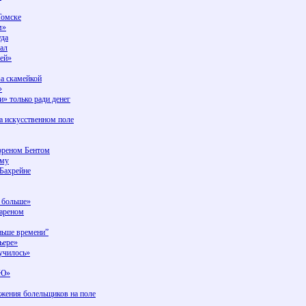
Томске
м»
уда
рал
лей»
за скамейкой
»
и» только ради денег
а искусственном поле
рреном Бентом
ему
 Бахрейне
и больше»
лареном
ньше времени”
ьере»
училось»
МЮ»
ржения болельщиков на поле