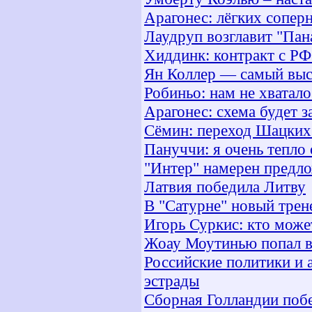
Арагонес: лёгких сопер
Лаудруп возглавит "Пан
Хиддинк: контракт с РФ
Ян Коллер — самый выс
Робиньо: нам не хватал
Арагонес: cхема будет 
Сёмин: переход Шацких 
Пануччи: я очень тепло
"Интер" намерен предло
Латвия победила Литву
В "Сатурне" новый трен
Игорь Суркис: кто может
Жоау Моутинью попал в
Российские политики и 
эстрады
Сборная Голландии поб