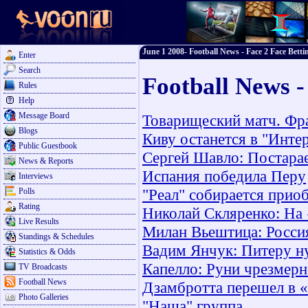
June 1 2008- Football News - Face 2 Face Betti
Enter
Search
Football News -
Rules
Help
Message Board
Товарищеский матч. Фра
Blogs
Киву останется в "Инте
Public Guestbook
Сергей Шавло: Постара
News & Reports
Испания победила Перу
Interviews
"Реал" собирается прио
Polls
Rating
Николай Скляренко: На
Live Results
Милан Вьештица: Россия
Standings & Schedules
Вадим Янчук: Питеру н
Statistics & Odds
Капелло: Руни чрезмер
TV Broadcasts
Football News
Дзамбротта перешел в 
Photo Galleries
"Наша" группа