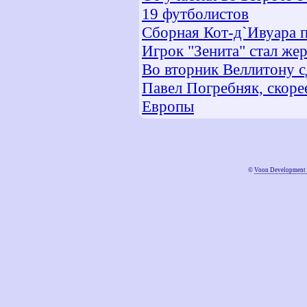
19 футболистов
Сборная Кот-д`Ивуара 
Игрок "Зенита" стал же
Во вторник Веллитону 
Павел Погребняк, скорее
Европы
©
Voon Development