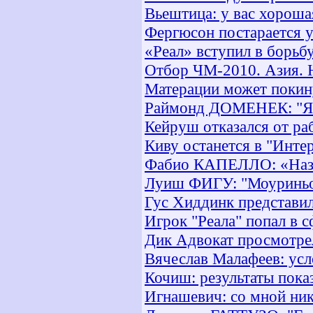
Вьештица: у вас хороша
Фергюсон постарается у
«Реал» вступил в борьб
Отбор ЧМ-2010. Азия. 
Матерации может покин
Раймонд ДОМЕНЕК: "Я р
Кейруш отказался от ра
Киву останется в "Инте
Фабио КАПЕЛЛО: «Назна
Луиш ФИГУ: "Моуриньо 
Гус Хиддинк представил
Игрок "Реала" попал в 
Дик Адвокат просмотре
Вячеслав Малафеев: усл
Кочиш: результаты пок
Игнашевич: со мной ник