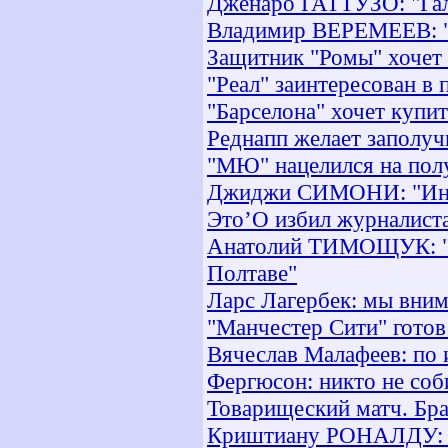
Дженаро ГАТТУЗО: "Галл
Владимир ВЕРЕМЕЕВ: "Ре
Защитник "Ромы" хочет 
"Реал" заинтересован в
"Барселона" хочет купи
Реднапп желает заполуч
"МЮ" нацелился на пол
Джиджи СИМОНИ: "Инте
Это’О избил журналист
Анатолий ТИМОЩУК: "О
Полтаве"
Ларс Лагербек: мы вним
"Манчестер Сити" готов
Вячеслав Малафеев: по 
Фергюсон: никто не соб
Товарищеский матч. Бра
Криштиану РОНАЛДУ: «О