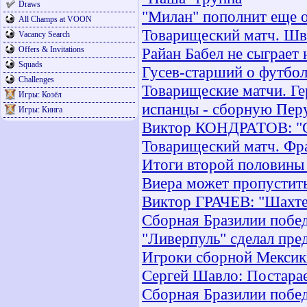
Draws
"Милан" пополнит еще 
All Champs at VOON
Товарищеский матч. Шв
Vacancy Search
Offers & Invitations
Райан Бабел не сыграет
Squads
Гусев-старший о футбол
Challenges
Товарищеские матчи. Ге
Игры: Козёл
испанцы - сборную Пер
Игры: Кинга
Виктор КОНДРАТОВ: "Сл
Товарищеский матч. Фра
Итоги второй половины 
Виера может пропустить
Виктор ГРАЧЕВ: "Шахтер
Сборная Бразилии побед
"Ливерпуль" сделал пре
Игроки сборной Мексики
Сергей Шавло: Постара
Сборная Бразилии побед