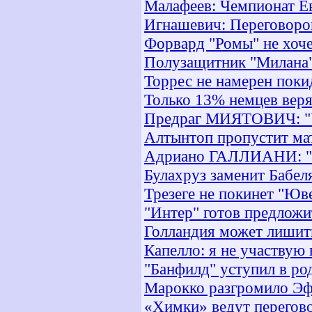
Малафеев: Чемпионат Е
Игнашевич: Переговоров
Форвард "Ромы" не хоче
Полузащитник "Милана"
Торрес не намерен поки
Только 13% немцев веря
Предраг МИЯТОВИЧ: "Ух
Алтынтоп пропустит ма
Адриано ГАЛЛИАНИ: "Ан
Булахруз заменит Бабел
Трезеге не покинет "Юв
"Интер" готов предложи
Голландия может лишить
Капелло: я не участвую
"Банфилд" уступил в ро
Марокко разгромило Э
«Химки» ведут перегов