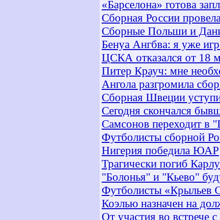
«Барселона» готова зап
Cборная России провел
Сборные Польши и Дан
Бенуа Ангбва: я уже иг
ЦСКА отказался от 18 
Питер Крауч: мне необх
Ангола разгромила сбо
Сборная Швеции уступи
Сегодня скончался бывш
Самсонов переходит в 
Футболисты сборной Ро
Нигерия победила ЮАР
Трагически погиб Карл
"Болонья" и "Кьево" буд
Футболисты «Крыльев С
Коэлью назначен на дол
От участия во встрече 