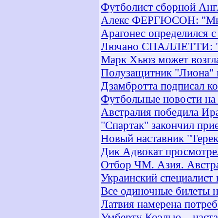
Футболист сборной Англ
Алекс ФЕРГЮСОН: "Мнени
Арагонес определился с
Лючано СПАЛЛЕТТИ: "М
Марк Хьюз может возгл
Полузащитник "Лиона"
Дзамбротта подписал ко
Футбольные новости на
Австралия победила Ир
"Спартак" закончил при
Новый наставник "Терек
Дик Адвокат просмотре
Отбор ЧМ. Азия. Австра
Украинский специалист 
Все одиночные билеты н
Латвия намерена потре
Умберту Коэлью – наст