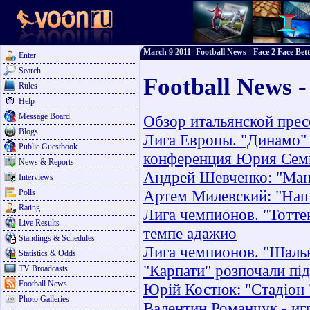
March 9 2011- Football News - Face 2 Face Bet
Enter
Search
Football News 
Rules
Help
Message Board
Обзор итальянской прес
Blogs
Лига Европы. "Динамо" 
Public Guestbook
конференция Юрия Сем
News & Reports
Андрей Шевченко: "Ман
Interviews
Артем Милевский: "Наша
Polls
Rating
Лига чемпионов. "Тотте
Live Results
темпе адажио
Standings & Schedules
Лига чемпионов. "Шальк
Statistics & Odds
"Карпати" розпочали пі
TV Broadcasts
Football News
Юрій Костюк: "Стадіон "
Photo Galleries
Валентин Романчук - иг