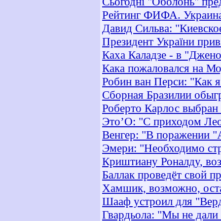
Сьогодні "Оболонь" пре
Рейтинг ФИФА. Украина
Давид Сильва: "Киевско
Президент України прив
Каха Каладзе - в "Джено
Кака пожаловался на Мо
Робин ван Перси: "Как я
Сборная Бразилии обыг
Роберто Карлос выбран
Это’О: "С приходом Лео
Венгер: "В поражении "
Эмери: "Необходимо стр
Криштиану Роналду, воз
Баллак проведёт свой п
Хамшик, возможно, оста
Шааф устроил для "Верд
Гвардьола: "Мы не дали