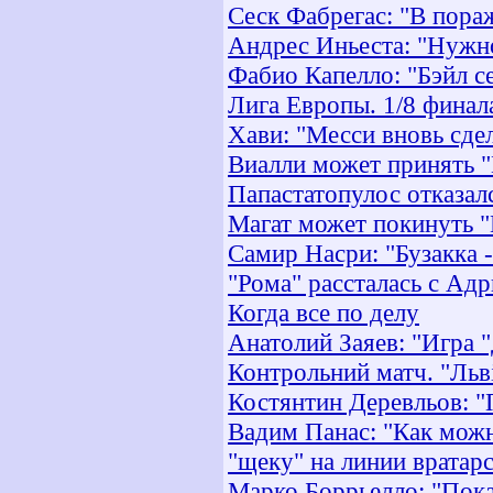
Сеск Фабрегас: "В пора
Андрес Иньеста: "Нужно
Фабио Капелло: "Бэйл с
Лига Европы. 1/8 финал
Хави: "Месси вновь сде
Виалли может принять 
Папастатопулос отказалс
Магат может покинуть "
Самир Насри: "Бузакка 
"Рома" рассталась с Ад
Когда все по делу
Анатолий Заяев: "Игра "
Контрольний матч. "Льві
Костянтин Деревльов: "
Вадим Панас: "Как можн
"щеку" на линии вратар
Марко Боррьелло: "Пока