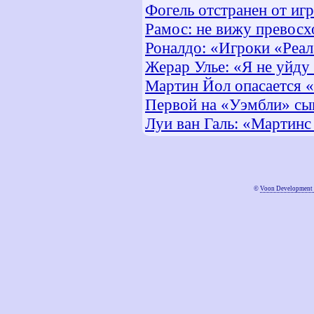
Фогель отстранен от иг
Рамос: не вижу превос
Роналдо: «Игроки «Реал
Жерар Улье: «Я не уйду
Мартин Йол опасается «
Первой на «Уэмбли» сы
Луи ван Галь: «Мартин
©
Voon Development