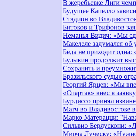
В жеребьевке Лиги чем
Будущее Капелло зависи
Стадион во Владивост
Битоков и Трифонов зая
Неманья Видич: «Мы сде
Макелеле задумался об 
Беда не приходит одна:
Булыкин продолжит выс
Сохранить и преумножи
Бразильского судью огр
Георгий Ярцев: «Мы впе
«Спартак» внес в заявк
Бурдиссо принял извин
Матч во Владивостоке в
Марко Матерацци: "Нав
Сильвио Берлускони: «Л
Мирча Луческу: «Нужно