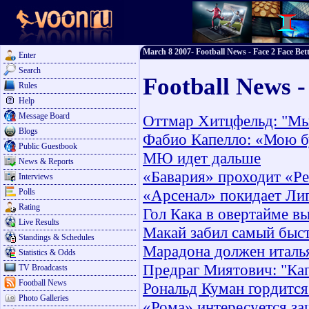
March 8 2007- Football News - Face 2 Face Bet
Enter
Search
Football News 
Rules
Help
Message Board
Оттмар Хитцфельд: "Мы 
Blogs
Фабио Капелло: «Мою б
Public Guestbook
МЮ идет дальше
News & Reports
«Бавария» проходит «Р
Interviews
«Арсенал» покидает Ли
Polls
Rating
Гол Кака в овертайме в
Live Results
Макай забил самый быс
Standings & Schedules
Марадона должен италь
Statistics & Odds
Предраг Миятович: "Кап
TV Broadcasts
Football News
Рональд Куман гордитс
Photo Galleries
«Рома» интересуется з