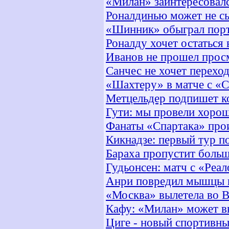
«Милан» заинтересовал
Роналдинью может не сы
«Шинник» обыграл порт
Роналду хочет остаться
Иванов не прошел прос
Санчес не хочет перехо
«Шахтеру» в матче с «С
Метцельдер подпишет ко
Гути: мы провели хоро
Фанаты «Спартака» про
Кикнадзе: первый тур п
Бараха пропустит больш
Гудьонсен: матч с «Реал
Анри повредил мышцы п
«Москва» вылетела во В
Кафу: «Милан» может вы
Циге - новый спортивн