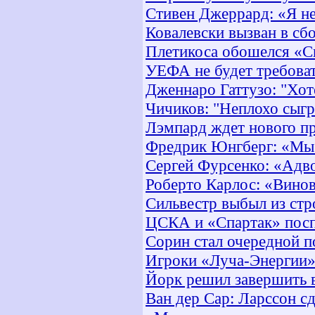
Стивен Джеррард: «Я не
Ковалевски вызван в с
Плетикоса обошелся «Сп
УЕФА не будет требоват
Дженнаро Гаттузо: "Хот
Чичиков: "Неплохо сыгр
Лэмпард ждет нового п
Фредрик Юнгберг: «Мы 
Сергей Фурсенко: «Адво
Роберто Карлос: «Винов
Сильвестр выбыл из стр
ЦСКА и «Спартак» посп
Сорин стал очередной п
Игроки «Луча-Энергии»
Йорк решил завершить в
Ван дер Сар: Ларссон с