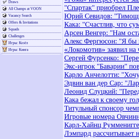
Draws
"Спартак" приобрел Пл
All Champs at VOON
Юрий Севидов: "Тимощук
Vacancy Search
Offers & Invitations
Кака: "Счастлив, что су
Squads
Арсен Венгер: "Нам ост
Challenges
Алекс Фергюсон: "Я бы в
Игры: Козёл
«Локомотив» заявил на 
Игры: Кинга
Сергей Фурсенко: "Пер
Экс-игрок "Баварии" по
Карло Анчелотти: "Хочу
Эдвин ван дер Сар: "Лар
Леонид Слуцкий: "Перед
Кака бежал к своему гол
Титульный спонсор чемп
Игровые номера Овчинн
Карл-Хайнц Румменигге
Лэмпард рассчитывает 