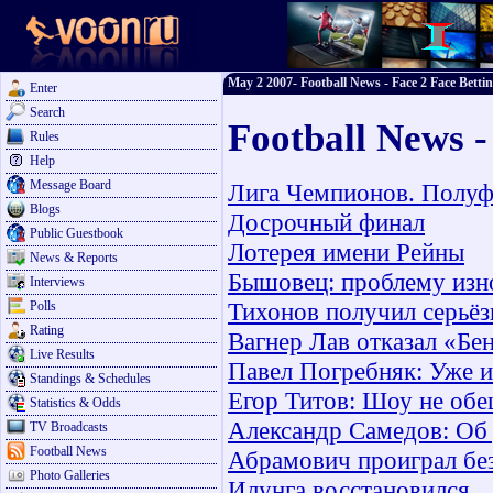
May 2 2007- Football News - Face 2 Face Betti
Enter
Search
Football News 
Rules
Help
Message Board
Лига Чемпионов. Полуфи
Blogs
Досрочный финал
Public Guestbook
Лотерея имени Рейны
News & Reports
Бышовец: проблему изно
Interviews
Тихонов получил серьё
Polls
Rating
Вагнер Лав отказал «Бе
Live Results
Павел Погребняк: Уже и
Standings & Schedules
Егор Титов: Шоу не обе
Statistics & Odds
Александр Самедов: Об 
TV Broadcasts
Football News
Абрамович проиграл бе
Photo Galleries
Илунга восстановился