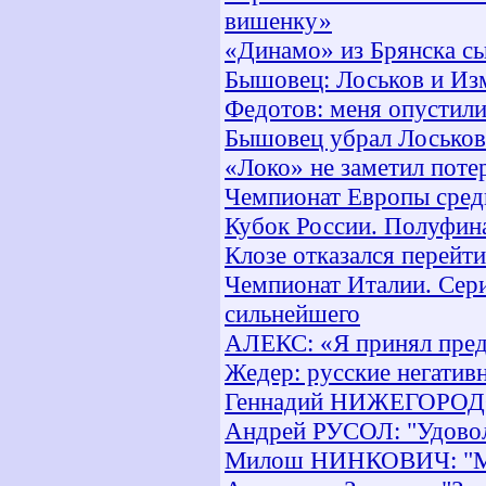
вишенку»
«Динамо» из Брянска с
Бышовец: Лоськов и Из
Федотов: меня опустили
Бышовец убрал Лоськов
«Локо» не заметил поте
Чемпионат Европы среди
Кубок России. Полуфин
Клозе отказался перейт
Чемпионат Италии. Сери
сильнейшего
АЛЕКС: «Я принял пред
Жедер: русские негатив
Геннадий НИЖЕГОРОДОВ
Андрей РУСОЛ: "Удовол
Милош НИНКОВИЧ: "Мен