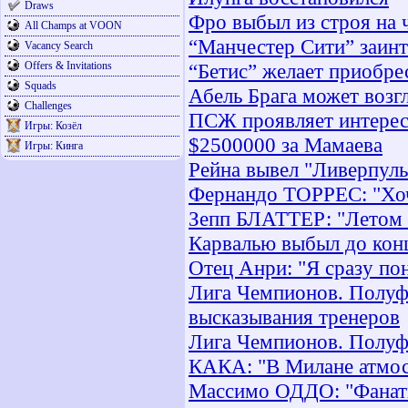
Draws
Фро выбыл из строя на 
All Champs at VOON
“Манчестер Сити” заинт
Vacancy Search
Offers & Invitations
“Бетис” желает приобре
Squads
Абель Брага может возг
Challenges
ПСЖ проявляет интерес
Игры: Козёл
$2500000 за Мамаева
Игры: Кинга
Рейна вывел "Ливерпуль
Фернандо ТОРРЕС: "Хоч
Зепп БЛАТТЕР: "Летом о
Карвалью выбыл до конц
Отец Анри: "Я сразу по
Лига Чемпионов. Полуф
высказывания тренеров
Лига Чемпионов. Полуф
КАКА: "В Милане атмос
Массимо ОДДО: "Фанат