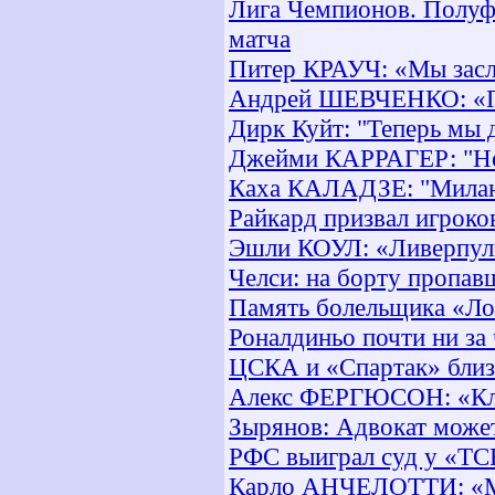
Лига Чемпионов. Полуф
матча
Питер КРАУЧ: «Мы зас
Андрей ШЕВЧЕНКО: «Пен
Дирк Куйт: "Теперь мы
Джейми КАРРАГЕР: "Нев
Каха КАЛАДЗЕ: "Милан
Райкард призвал игроко
Эшли КОУЛ: «Ливерпуль
Челси: на борту пропав
Память болельщика «Ло
Роналдиньо почти ни за 
ЦСКА и «Спартак» близ
Алекс ФЕРГЮСОН: «Клю
Зырянов: Адвокат может
РФС выиграл суд у «TCF
Карло АНЧЕЛОТТИ: «Мы 