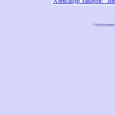
Александр Заваров: "Зи
©
Voon Development