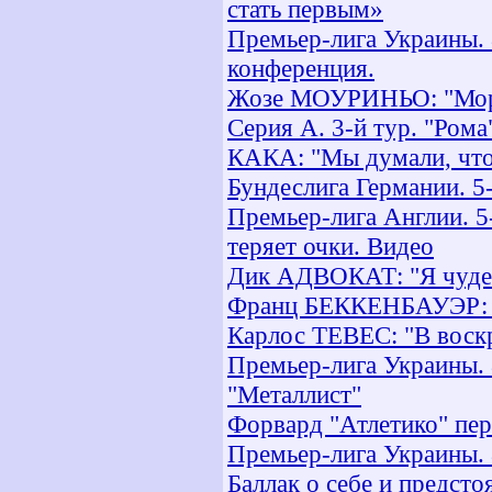
стать первым»
Премьер-лига Украины. 8
конференция.
Жозе МОУРИНЬО: "Мора
Серия А. 3-й тур. "Ром
КАКА: "Мы думали, что
Бундеслига Германии. 5
Премьер-лига Англии. 5
теряет очки. Видео
Дик АДВОКАТ: "Я чудес
Франц БЕККЕНБАУЭР: "К
Карлос ТЕВЕС: "В воскр
Премьер-лига Украины. 
"Металлист"
Форвард "Атлетико" пер
Премьер-лига Украины. 
Баллак о себе и предст