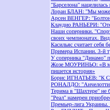
"Барселона" нацелилась
Лоран БЛАН: "Мы можем
Арсен ВЕНГЕР: "Болтон"
Клаудио РАНЬЕРИ: "Отсу
Наши соперники. "Спорт
своих чемпионатах. Вид
Касильяс считает себя 
Примера Испании. 3-й т
У соперника "Динамо" п
Жозе МОУРИНЬО: «В ма
пишется история»
Борис ИГНАТЬЕВ: "К Сё
РОНАЛДО: "Анчелотти -
Терима в "Шахтере" не 
"Реал" намерен приобр
Премьер-лига Украины. 8