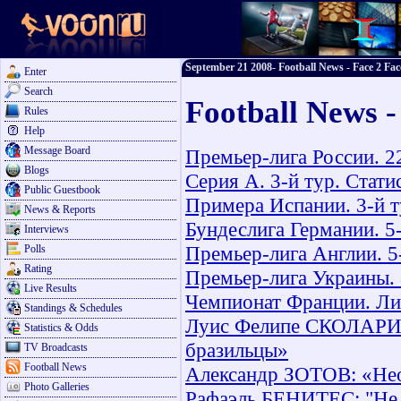
September 21 2008- Football News - Face 2 Fac
Enter
Search
Football News 
Rules
Help
Message Board
Премьер-лига России. 2
Blogs
Серия А. 3-й тур. Стат
Public Guestbook
Примера Испании. 3-й т
News & Reports
Бундеслига Германии. 5
Interviews
Премьер-лига Англии. 5
Polls
Rating
Премьер-лига Украины. 
Live Results
Чемпионат Франции. Лиг
Standings & Schedules
Луис Фелипе СКОЛАРИ: «
Statistics & Odds
бразильцы»
TV Broadcasts
Football News
Александр ЗОТОВ: «Нео
Photo Galleries
Рафаэль БЕНИТЕС: "Не м