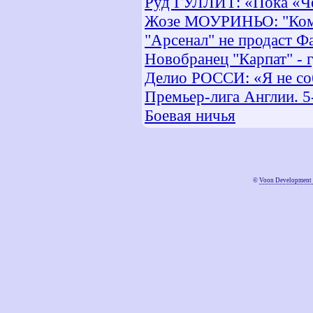
Руд ГУЛЛИТ: «Пока «Че
Жозе МОУРИНЬО: "Кома
"Арсенал" не продаст Фа
Новобранец "Карпат" - 
Делио РОССИ: «Я не со
Премьер-лига Англии. 5
Боевая ничья
©
Voon Development