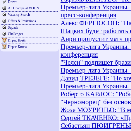
Draws
Премьер-лига Украины. 8
All Champs at VOON
пресс-конференция
Vacancy Search
Offers & Invitations
Алекс ФЕРГЮСОН: "Нам 
Squads
Шацких будет работать
Challenges
Анри пропустит матч пр
Игры: Козёл
Премьер-лига Украины. 
Игры: Кинга
конференция
"Челси" подпишет брази
Премьер-лига Украины. 
Давид ТРЕЗЕГЕ: "Не хоч
Премьер-лига Украины. 
Роберто КАРЛОС: "Роби
"Черноморец" без основ
Жозе МОУРИНЬО: "В мир
Сергей ТКАЧЕНКО: «Про
Себастьян ПЮИГРЕНЬЕ: