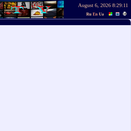
August 6, 2026
8:29:11
Ru
En
Ua