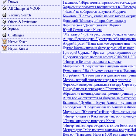
Draws
Галлиани: "Ибрагимович превзошел все ожида
Ходжсон не опасается возвращения в "Ливерпул
All Champs at VOON
"Челси" не собирается покупать Модрича
Vacancy Search
Божович: "Не хочу, чтобы на мне висела «черн
Донецкий "Металлург" приобрел вратаря
Offers & Invitations
Чернігівська "Десна" святкує 50-річчя
Squads
Юрий Семин уже в Киеве
"Металлург" (З): на расстоянии 8 очков от спас
Challenges
Андрей Березовчук: "Чувствую себя прекрасно
Игры: Козёл
Андрей Гусин: "Наше главное соревнование – 
Дуглас Коста - тихий в быту, взрывной на поле
Игры: Кинга
Григорий Суркис: "Врагам – десятикратного зд
Підсумки першої частини сезону 2010/2011. "О
"Интер" и Бенитес разорвали контракт
Моуринью: "Предпочитаю выиграть матч чемпио
Румменигге: "Ван Боммел останется в "Баварии
Погребняк: "На этот раз мы действовали лучш
Месси – второй спортсмен года в Аргентине
Фергюсон намерен пригласить ван дер Сара в 
Пинар близок к переходу в "Тоттенхэм"
Абрамович номинирован на премию лучшему р
Анри все же откажется от бонусов за выступл
Бышовец: "Думбия и Бруну Алвеш – лучшие но
Смородская: "Предложений по Алиеву и Янбае
Моуринью: "Ювентус" сейчас действительно ра
"Интер" следит за Кака на случай, если команд
"Лацио" опроверг интерес к Клозе
"Интер" начал переговоры с агентом Бенитеса 
Метцельдер: "Мне понятен ажиотаж вокруг Но
Венгер: "Наверное, Нани в 1600 раз умнее мен