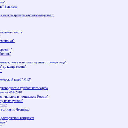
ния"
ь" Бенитеса
ая метка» тренера клубов-самоубийц"
ительного места
"
чемпионат"
оровья!"
болонь"
ната, чем взять титул лучшего тренера года"
" до конца сезона"
е"
тренерский штаб "МЮ"
уководителю футбольного клуба
ение на ЧМ-2010
вички лета в чемпионате России"
ву не получали"
стет"
у возглавит Леонардо
о расторжении контракта
йера"
я"