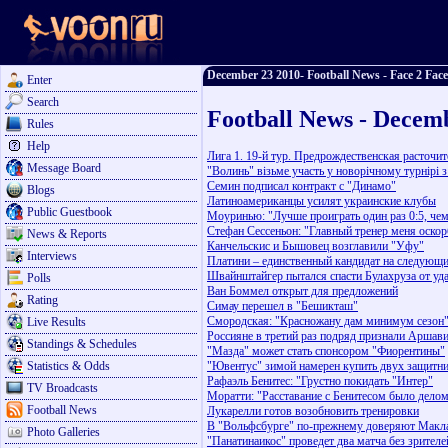
December 23 2010- Football News - Face 2 Face
Enter
Search
Football News - Decem
Rules
Help
Лига 1. 19-й тур. Предрождественская расточит
Message Board
"Волинь" візьме участь у новорічному турнірі 
Семин подписал контракт с "Динамо"
Blogs
Латиноамериканцы усилят украинские клубы
Public Guestbook
Моуринью: "Лучше проиграть один раз 0:5, чем 
Стефан Сессеньон: "Главный тренер меня оско
News & Reports
Канчельскис и Бышовец возглавили "Уфу"
Interviews
Платини – единственный кандидат на следующ
Швайнштайгер пытался спасти Булахруза от уд
Polls
Ван Боммел открыт для предложений
Rating
Симау перешел в "Бешикташ"
Смородская: "Красножану дам минимум сезон
Live Results
Россияне в третий раз подряд признали Аршав
Standings & Schedules
"Мазда" может стать спонсором "Фиорентины"
Statistics & Odds
"Ювентус" зимой намерен купить двух защитн
Рафаэль Бенитес: "Грустно покидать "Интер"
TV Broadcasts
Моратти: "Расставание с Бенитесом было дело
Football News
Лукарелли готов возобновить тренировки
В "Вольфсбурге" по-прежнему доверяют Макл
Photo Galleries
"Панатинаикос" проведет два матча без зрителе