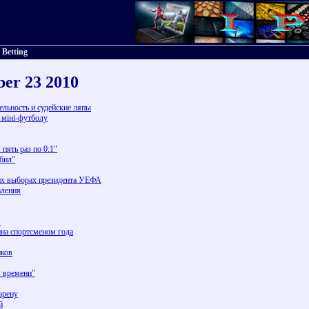
 Betting
ber 23 2010
ельность и судейские ляпы
з міні-футболу
пять раз по 0:1"
рбил"
их выборах президента УЕФА
аления
"
ина спортсменом года
иков
м времени"
арену
й