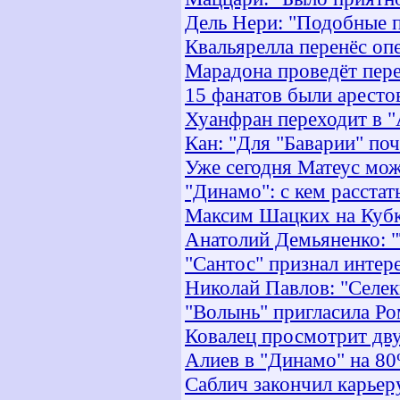
Дель Нери: "Подобные 
Квальярелла перенёс оп
Марадона проведёт пер
15 фанатов были аресто
Хуанфран переходит в "
Кан: "Для "Баварии" по
Уже сегодня Матеус мож
"Динамо": с кем расстат
Максим Шацких на Кубке
Анатолий Демьяненко: "
"Сантос" признал интер
Николай Павлов: "Селек
"Волынь" пригласила Р
Ковалец просмотрит дв
Алиев в "Динамо" на 8
Саблич закончил карьер