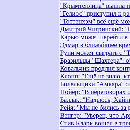
"Крымтеплица" вышла и
"Гелиос" приступил к р
"Тоттенхэм" всё ещё мо
Дмитрий Чигринский: "В
Карью может перейти в
Эдмар в ближайшее вре
Руни может сыграть с "
Бразильцы "Шахтера": о
Ковальчик продлил конт
Клопп: "Ещё не знаю, кт
Болельщики "Амкара" со
Нойер: "В переговорах 
Баллак: "Надеюсь, Хайн
Рейя: "Мы не бились за р
Венгер: "Уверен, что А
Стив Кларк вошел в тре