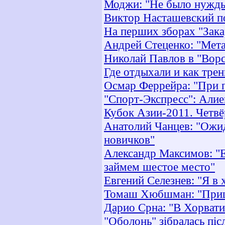
Моджи: "Не было нужды
Виктор Насташевский п
На перших зборах "Зака
Андрей Стеценко: "Мета
Николай Павлов в "Ворск
Где отдыхали и как тре
Осмар Феррейра: "При 
"Спорт-Экспресс": Алие
Кубок Азии-2011. Четв
Анатолий Чанцев: "Ожи
новичков"
Александр Максимов: "Е
займем шестое место"
Евгений Селезнев: "Я в
Томаш Хюбшман: "Приш
Дарио Срна: "В Хорвати
"Оболонь" зібралась піс