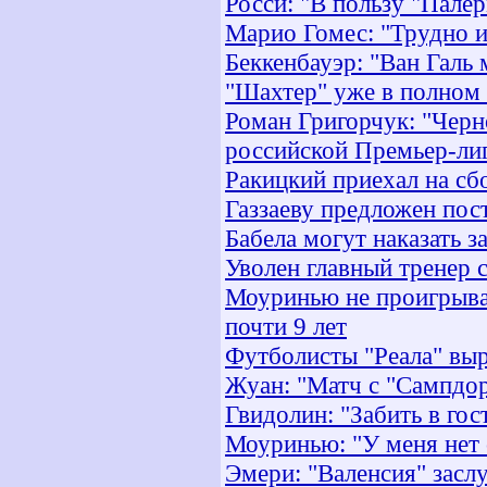
Росси: "В пользу "Палер
Марио Гомес: "Трудно и
Беккенбауэр: "Ван Галь 
"Шахтер" уже в полном
Роман Григорчук: "Черн
российской Премьер-ли
Ракицкий приехал на сб
Газзаеву предложен пос
Бабела могут наказать 
Уволен главный тренер 
Моуринью не проигрыва
почти 9 лет
Футболисты "Реала" вы
Жуан: "Матч с "Сампдор
Гвидолин: "Забить в гос
Моуринью: "У меня нет 
Эмери: "Валенсия" засл