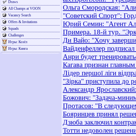
Draws
Ольга Смородская: "Али
All Champs at VOON
"Советский Спорт": Гор
Vacancy Search
Offers & Invitations
Юрий Семин: "Агент Ал
Squads
Примера. 18-й тур. "Эр
Challenges
Ди Вайо: "Хочу заверши
Игры: Козёл
Вайденфеллер подписал 
Игры: Кинга
Анри будет тренировать
Кагава признан главным
Лідер першої ліги відпр
"Зірка" приступила до 
Александр Ярославский:
Божович: "Задача-миним
Протасов: "В следующем
Бояринцев принял реше
Дзюба заключил контрак
Тотти недоволен решен