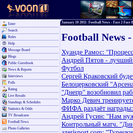
January 10 2011- Football News - Face 2 Face B
Enter
Search
Football News -
Rules
Help
Message Board
Хуанде Рамос: "Процесс
Blogs
Андрей Пятов - лучший 
Public Guestbook
Футбол
News & Reports
Сергей Краковский буде
Interviews
Белоцерковский "Арсена
Polls
Rating
"Днепр" возобновил раб
Live Results
Марко Девич тренируетс
Standings & Schedules
ФИФА раздаёт награды: 
Statistics & Odds
Андрей Гусин: "Нам нуж
TV Broadcasts
Football News
Контрольный матч. "Дин
Photo Galleries
azerisport.com: "Турец