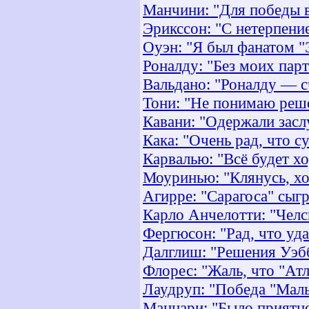
Манчини: "Для победы в
Эрикссон: "С нетерпени
Оуэн: "Я был фанатом "
Роналду: "Без моих парт
Вальдано: "Роналду — с
Тони: "Не понимаю реш
Кавани: "Одержали зас
Кака: "Очень рад, что с
Карвалью: "Всё будет х
Моуринью: "Клянусь, хо
Агирре: "Сарагоса" сыгр
Карло Анчелотти: "Челс
Фергюсон: "Рад, что уд
Далглиш: "Решения Уэбб
Флорес: "Жаль, что "Атл
Лаудруп: "Победа "Мал
Маццари: "Было приятно