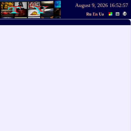
August 9, 2026
16:52:57
Ru
En
Ua