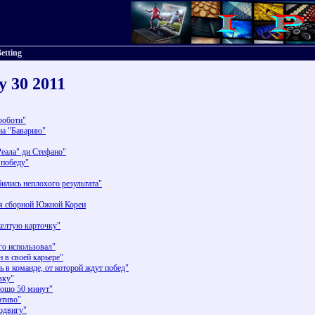
etting
y 30 2011
роботи"
на "Баварию"
Реала" ди Стефано"
 победу"
ились неплохого результата"
ся сборной Южной Кореи
желтую карточку"
го использовал"
 в своей карьере"
ь в команде, от которой ждут побед"
вку"
рошо 50 минут"
ртиво"
одвигу"