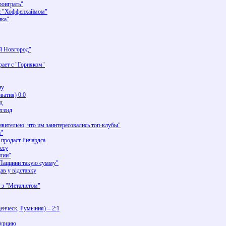
роиграть"
 с "Хоффенхаймом"
нка"
й Новгород"
рает с "Горняком"
ну
ватия) 0:0
д
егенд
вительно, что им заинтересовались топ-клубы"
а"
 продаст Ричардса
есу
глии"
а Паццини такую сумму"
ав у відставку
 з "Металістом"
енческ, Румыния) – 2:1
Турцию