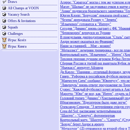
Draws
Агирре: "Сарагоса" могла с тем же успехом и п
Магат: "Шальке" не заслуживал очков в матче
All Champs at VOON
"Анжи" подписала бразильского защитника "Ге
Vacancy Search
Юрген Клопп: "Боруссия" показала свой класс"
"Чезена" арендовала Розину у "Зенита"
Offers & Invitations
"Ильичевец" готовится к "Интеру"
Squads
Сегодня "Динамо" вновь сыграет с ФК "Нижни
"Черноморец" вернулся из Турции
Challenges
В понедельник днепродзержинская "Сталь" сыг
Игры: Козёл
Андре может оказаться во Франции?
Наши за границей. ...Мне - можно!
Игры: Кинга
"Металлист": вечерняя тренировка - все по пла
Контрольный матч. "Ильичевец" - "Интер" (Хор
Тихонов признан лучшим игроком Кубка Леген
Сборная России в третий раз выиграла Кубок л
"Ньюкасл" арендует Айланда
Ди Карло: "Паццини – отличный форвард, неуди
Гинер: "Реформа в российском футболе назрел
"Манчестер Сити" сообщил "Ювентусу", что не
"Ливерпуль" вновь отверг предложение по Торр
Суарес: "Каждый футболист хочет играть в Ан
Маротта: "Юве" не мог, как "Интер", отдать з
Головний тренер "Динамо" (Хмельницький) под
Ибрагимович: "Вдесятером было даже легче"
Олександр Севидов: "З нетерпінням очікую гру
Copa del Sol: расписание четвертьфиналов
"Шахтер" - "Спортул": фоторепортаж
Контрольный матч. "Шахтер" - "Спортул" (Студ
"Бордо" берет Андре в аренду
"Металлург" (Д) отправился на второй сбор в 