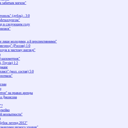
ла забитым мячом"
ополь" (дубль) - 3:0
"Металлургом"
нд в следующем году
чилася"
не лише молодими, а й перспективними"
город" (Россия) 1:0
розум в чистому вигляді"
о
0 километров"
, Грузія) 1:2
джане
ист" (мол. состав) 5:0
рсенала"
нглии
и
тон" на правах аренды
ма Джонсона
"?
Шумейко
ей неопытности"
)
Кубок легенд-2012"
командами низкого уровня"