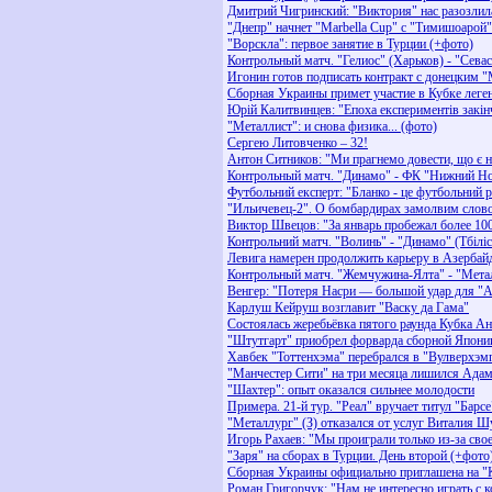
Дмитрий Чигринский: "Виктория" нас разозли
"Днепр" начнет "Marbella Cup" с "Тимишоарой"
"Ворскла": первое занятие в Турции (+фото)
Контрольный матч. "Гелиос" (Харьков) - "Севаст
Игонин готов подписать контракт с донецким 
Сборная Украины примет участие в Кубке леге
Юрiй Калитвинцев: "Епоха експериментiв закiн
"Металлист": и снова физика... (фото)
Сергею Литовченко – 32!
Антон Ситников: "Ми прагнемо довести, що є 
Контрольный матч. "Динамо" - ФК "Нижний Нов
Футбольний експерт: "Бланко - це футбольний 
"Ильичевец-2". О бомбардирах замолвим слов
Виктор Швецов: "За январь пробежал более 10
Контрольний матч. "Волинь" - "Динамо" (Тбілісі
Левига намерен продолжить карьеру в Азербай
Контрольный матч. "Жемчужина-Ялта" - "Металл
Венгер: "Потеря Насри — большой удар для "А
Карлуш Кейруш возглавит "Васку да Гама"
Состоялась жеребьёвка пятого раунда Кубка А
"Штутгарт" приобрел форварда сборной Япони
Хавбек "Тоттенхэма" перебрался в "Вулверхэмп
"Манчестер Сити" на три месяца лишился Ада
"Шахтер": опыт оказался сильнее молодости
Примера. 21-й тур. "Реал" вручает титул "Барсе
"Металлург" (З) отказался от услуг Виталия 
Игорь Рахаев: "Мы проиграли только из-за сво
"Заря" на сборах в Турции. День второй (+фото
Сборная Украины официально приглашена на "
Роман Григорчук: "Нам не интересно играть с 