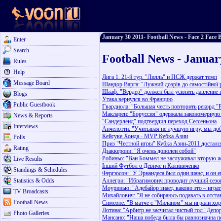
January 30 2011- Football News - Face 2 Face B
Enter
Search
Football News - Januar
Rules
Help
Лига 1. 21-й тур. "Лилль" и ПСЖ держат темп
Message Board
Шандор Варга: "Лужний дозрів до самостійної 
Шааф: "Вердер" должен был усилить давление 
Blogs
Утака вернулся во Францию
Public Guestbook
Гвардиола: "Большая честь повторить рекорд "
Макларен: "Боруссия" одержала закономерную
News & Reports
"Сандерленд" подтвердил переход Сессеньона
Interviews
Анчелотти: "Учитывая не лучшую игру, мы доб
Кейсуке Хонда - MVP Кубка Азии
Polls
Приз "Честной игры" Кубка Азии-2011 достал
Rating
Дзаккерони: "Я очень доволен собой"
Робиньо: "Ван Боммел не заслуживал вторую 
Live Results
Інший Футбол о Девиче и Калиниченко
Standings & Schedules
Фергюсон: "У Эрнандеса был один шанс, и он е
Statistics & Odds
Аллегри: "Ибрагимович проводит лучший сезон
Моуринью: "Адебайор знает, каково это – играт
TV Broadcasts
Михайлович: "Я не собираюсь подавать в отста
Football News
Симеоне: "В матче с "Миланом" мы играли хо
Лотина: "Арбитр не засчитал чистый гол "Депо
Photo Galleries
Мансано: "Наша победа была бы равнозначна п