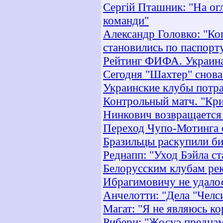
Сергій Пташник: "На огля
команди"
Александр Головко: "Ко
становились по паспорт
Рейтинг ФИФА. Украина
Сегодня "Шахтер" снова
Украинские клубы потра
Контрольный матч. "Кри
Нинкович возвращается
Переход Чупо-Мотинга с
Бразильцы раскупили б
Реднапп: "Уход Бэйла ст
Белорусским клубам рек
Ибрагимовичу не удало
Анчелотти: "Дела "Челс
Магат: "Я не являюсь к
Рибери: "Жосуэ преднам