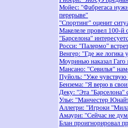
Мойес: "Фабрегаса нужн
перерыве"
"Спортинг" оценит ситу
Макелеле провел 100-й
"Барселона" интересует
Росси: "Палермо" встре
Венгер: "Где же логика 
Моуринью наказал Гаго 
Мансано: "Севилья" нам
Пуйоль: "Уже чувствую
Бензема: "Я верю в сво
Деку: "Эта "Барселона"
Улье: "Манчестер Юнайт
Аллегри: "Игроки "Мила
Амаури: "Сейчас не ду
Блан проигнорировал пр