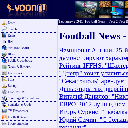
February 2 2011- Football News - Face 2 Face B
Enter
Search
Football News -
Rules
Help
Message Board
Чемпионат Англии. 25-й
Blogs
демонстрируют характе
Public Guestbook
Рейтинг IFFHS. "Шахтер"
News & Reports
"Днепр" хочет усилитьс
Interviews
"Севастополь" арендует
Polls
Rating
День открытых дверей н
Live Results
Виталий Данилов: "Никт
Standings & Schedules
ЕВРО-2012 лучше, чем 
Statistics & Odds
Игорь Суркис: "Рыбалка
TV Broadcasts
Football News
Юрий Семин: "С больш
Photo Galleries
команды"