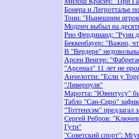
Милош Красич: "При Газ
Бонера и Легротталье п
Тони: "Нынешним игрок
Модрич выбыл на десят
Рио Фердинанд: "Руни д
Беккенбауер: "Важно, чт
В "Вердере" недовольны
Арсен Венгер: "Фабрега
"Арсенал" 11 лет не пр
Анчелотти: "Если у Тор
"Ливерпуля"
Маротта: "Ювентусу" бы
Табло "Сан-Сиро" зафи
"Тоттенхэм" предлагал 
Сергей Ребров: "Ключе
Гути"
"Советский спорт": Мгу