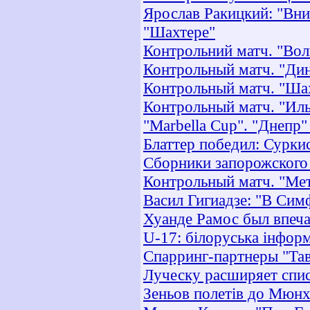
Ярослав Ракицкий: "Вни
"Шахтере"
Контрольний матч. "Воли
Контрольный матч. "Дин
Контрольный матч. "Шах
Контрольный матч. "Ильи
"Marbella Cup". "Днепр"
Блаттер победил: Суркис
Сборники запорожского
Контрольный матч. "Мет
Васил Гигиадзе: "В Сим
Хуанде Рамос был впеч
U-17: білоруська інформ
Спарринг-партнеры "Тав
Луческу расширяет спи
Зеньов полетів до Мюнх