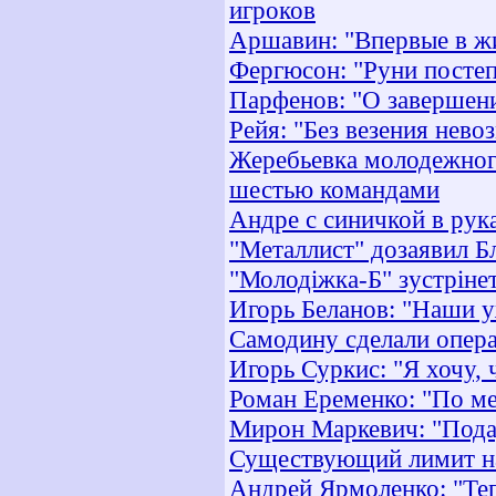
игроков
Аршавин: "Впервые в жи
Фергюсон: "Руни постеп
Парфенов: "О завершен
Рейя: "Без везения нев
Жеребьевка молодежного
шестью командами
Андре с синичкой в рук
"Металлист" дозаявил Б
"Молодіжка-Б" зустрінет
Игорь Беланов: "Наши у
Самодину сделали опер
Игорь Суркис: "Я хочу,
Роман Еременко: "По ме
Мирон Маркевич: "Пода
Существующий лимит на
Андрей Ярмоленко: "Теп