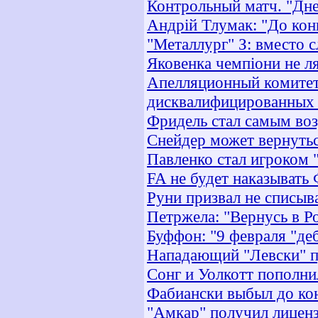
Контрольный матч. "Дне
Андрій Тлумак: "До конк
"Металлург" З: вместо с
Яковенка чемпіони не л
Апелляционный комитет
дисквалифицированных
Фридель стал самым во
Снейдер может вернуться
Павленко стал игроком 
FA не будет наказывать 
Руни призвал не списыва
Петржела: "Вернусь в Р
Буффон: "9 февраля "д
Нападающий "Левски" п
Сонг и Уолкотт пополни
Фабиански выбыл до кон
"Амкар" получил лице