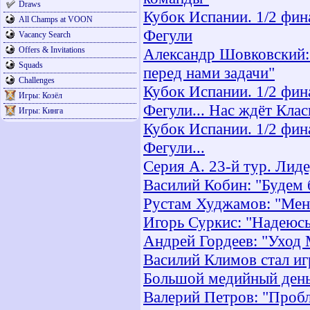
Draws
Кубок Испании. 1/2 фина
All Champs at VOON
Фегули
Vacancy Search
Offers & Invitations
Александр Шовковский: 
Squads
перед нами задачи"
Challenges
Кубок Испании. 1/2 фина
Игры: Козёл
Фегули... Нас ждёт Клас
Игры: Кинга
Кубок Испании. 1/2 фина
Фегули...
Серия А. 23-й тур. Лид
Василий Кобин: "Будем 
Рустам Худжамов: "Меня
Игорь Суркис: "Надеюсь
Андрей Гордеев: "Уход 
Василий Климов стал 
Большой медийный день
Валерий Петров: "Проб