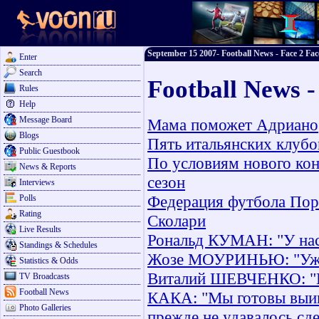
September 15 2007- Football News - Face 2 Fac
Enter
Search
Football News 
Rules
Help
Message Board
Мама поможет Адриано
Blogs
Пять итальянских клубо
Public Guestbook
По условиям нового кон
News & Reports
сезон
Interviews
Федерация футбола Порт
Polls
Rating
Сколари
Live Results
Рональд КУМАН: "У на
Standings & Schedules
Жозе МОУРИНЬЮ: "Уже в
Statistics & Odds
Виталий ШЕВЧЕНКО: "Е
TV Broadcasts
Football News
КАКА: "Мы готовы выигр
Photo Galleries
прежде не удавалось сд