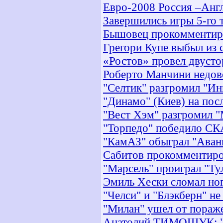
Евро-2008 Россия –Анг
Завершились игры 5-го 
Бышовец прокомментиро
Грегори Купе выбыл из с
«Ростов» провел двуст
Роберто Манчини недов
"Селтик" разгромил "Ин
"Динамо" (Киев) на пос
"Вест Хэм" разгромил 
"Торпедо" победило СК
"КамАЗ" обыграл "Аван
Сабитов прокомментиро
"Марсель" проиграл "Ту
Эмиль Хески сломал ног
"Челси" и "Блэкберн" не
"Милан" ушел от пораж
Анатолий ТИМОЩУК: "В