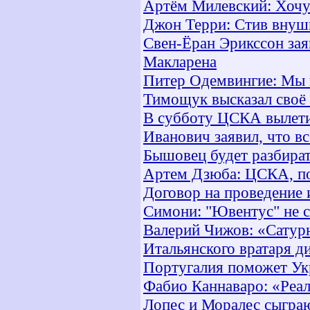
Артём Милевский: Хочу 
Джон Терри: Стив внуши
Свен-Ёран Эрикссон заяв
Макларена
Питер Одемвингие: Мы в
Тимощук высказал своё
В субботу ЦСКА вылети
Иванович заявил, что в
Бышовец будет разбира
Артем Дзюба: ЦСКА, по
Договор на проведение 
Симони: "Ювентус" не 
Валерий Чижов: «Сатур
Итальянского вратаря д
Португалия поможет Ук
Фабио Каннаваро: «Реал
Лопес и Моралес сыгра