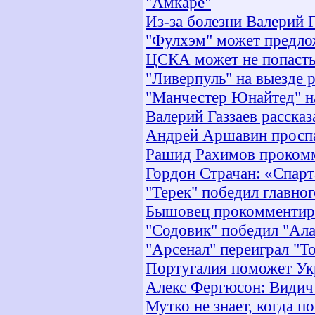
"Амкаре"
Из-за болезни Валерий 
"Фулхэм" может предло
ЦСКА может не попасть
"Ливерпуль" на выезде
"Манчестер Юнайтед" н
Валерий Газзаев расска
Андрей Аршавин просп
Рашид Рахимов прокомм
Гордон Страчан: «Спарт
"Терек" победил главно
Бышовец прокомментиро
"Содовик" победил "Ал
"Арсенал" переиграл "Т
Португалия поможет Ук
Алекс Фергюсон: Видич
Мутко не знает, когда 