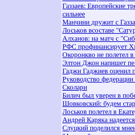
Газзаев: Европейские т
сильнее
Манчини дружит с Газз
Лоськов всоставе "Сату
Алханов: на матч с "Си
РФС профинансирует Х
Окоронкво не полетел в
Элтон Джон напишет пе
Гаджи Гаджиев оценил п
Руководство федерации 
Сколари
Билич был уверен в поб
Шовковский: будем стар
Лоськов полетел в Екат
Андрей Каряка надеется
Слуцкий поделился мне