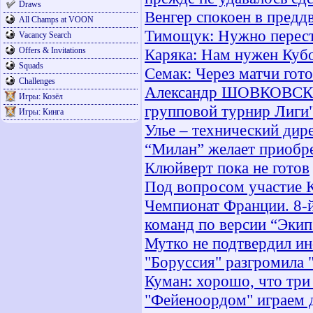
Draws
Венгер спокоен в предд
All Champs at VOON
Тимощук: Нужно перест
Vacancy Search
Offers & Invitations
Каряка: Нам нужен Куб
Squads
Семак: Через матчи гот
Challenges
Александр ШОВКОВСКИЙ
Игры: Козёл
групповой турнир Лиги
Игры: Кинга
Улье – технический ди
“Милан” желает приобр
Клюйверт пока не готов
Под вопросом участие К
Чемпионат Франции. 8-й
команд по версии “Экип
Мутко не подтвердил и
"Боруссия" разгромила 
Куман: хорошо, что три
"Фейеноордом" играем 