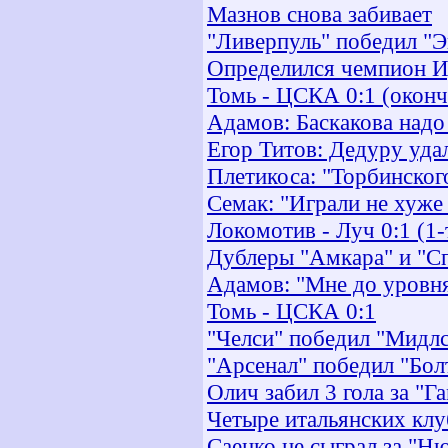
Мазнов снова забивает
"Ливерпуль" победил "Э
Определился чемпион 
Томь - ЦСКА 0:1 (оконч
Адамов: Баскакова надо 
Егор Титов: Дедуру удал
Плетикоса: "Торбинско
Семак: "Играли не хуже 
Локомотив - Луч 0:1 (1-
Дублеры "Амкара" и "С
Адамов: "Мне до уровня
Томь - ЦСКА 0:1
"Челси" победил "Мидл
"Арсенал" победил "Бол
Олич забил 3 гола за "Г
Четыре итальянских клу
Саенко не сыграл за "Н