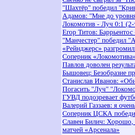
"Шахтёр" победил "Кри
Адамов: "Мне до уровня
Локомотив - Луч 0:1 (2-
Егор Титов: Баррьентос
"Манчестер" победил "
«Рейнджерс» разгромил
Соперник «Локомотива»
Павлов доволен результ
Бышовец: Безобразие п
Станислав Иванов: «Оби
Погасить "Луч" "Локомо
ГУВД подозревает футб
Валерий Газзаев: я очен
Соперник ЦСКА победил
Славен Билич: Хорошо, 
матчей «Арсенала»