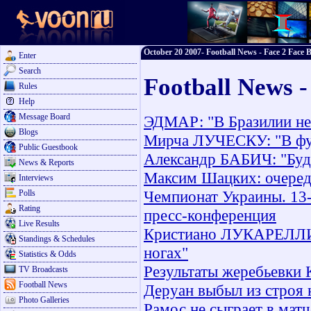
October 20 2007- Football News - Face 2 Face B
Enter
Search
Football News -
Rules
Help
Message Board
ЭДМАР: "В Бразилии не х
Blogs
Мирча ЛУЧЕСКУ: "В фут
Public Guestbook
Александр БАБИЧ: "Буде
News & Reports
Максим Шацких: очеред
Interviews
Чемпионат Украины. 13-
Polls
Rating
пресс-конференция
Live Results
Кристиано ЛУКАРЕЛЛИ: "
Standings & Schedules
ногах"
Statistics & Odds
Результаты жеребьевки
TV Broadcasts
Football News
Деруан выбыл из строя 
Photo Galleries
Рамос не сыграет в мат