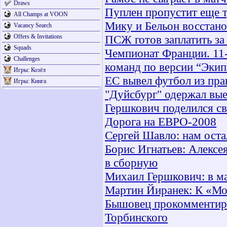
Draws
Пуплен пропустит еще т
All Champs at VOON
Мику и Бельон восстан
Vacancy Search
Offers & Invitations
ПСЖ готов заплатить за
Squads
Чемпионат Франции. 11-
Challenges
команд по версии “Экип
Игры: Козёл
ЕС вывел футбол из пра
Игры: Кинга
"Дуйсбург" одержал вы
Гершкович поделился с
Дорога на ЕВРО-2008
Сергей Шавло: нам оста
Борис Игнатьев: Алексе
в сборную
Михаил Гершкович: в ма
Мартин Йиранек: К «Мо
Бышовец прокомментир
Торбинского