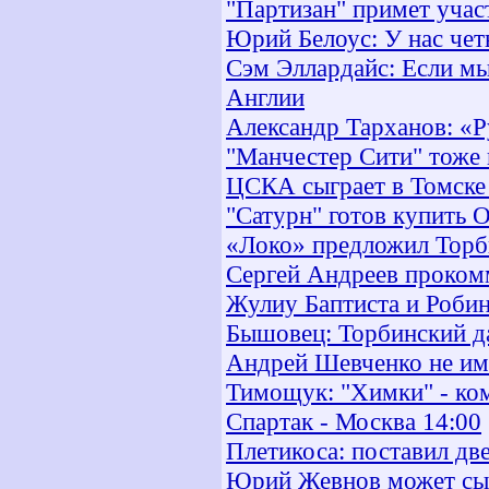
"Партизан" примет учас
Юрий Белоус: У нас чет
Сэм Эллардайс: Если мы
Англии
Александр Тарханов: «Р
"Манчестер Сити" тоже 
ЦСКА сыграет в Томске 
"Сатурн" готов купить 
«Локо» предложил Торб
Сергей Андреев проком
Жулиу Баптиста и Робин
Бышовец: Торбинский да
Андрей Шевченко не им
Тимощук: "Химки" - ком
Спартак - Москва 14:00
Плетикоса: поставил дв
Юрий Жевнов может сыг