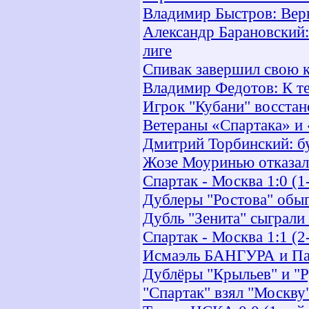
Владимир Быстров: Вер
Александр Барановский:
лиге
Спивак завершил свою 
Владимир Федотов: К те
Игрок "Кубани" восстан
Ветераны «Спартака» и
Дмитрий Торбинский: бу
Жозе Моуринью отказал
Спартак - Москва 1:0 (1
Дублеры "Ростова" обыг
Дубль "Зенита" сыграли
Спартак - Москва 1:1 (2
Исмаэль БАНГУРА и Па
Дублёры "Крыльев" и "
"Спартак" взял "Москву