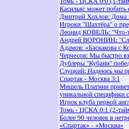
Томь - ЦСКА 0:0 (1-тай
Касильяс может побить 
Дмитрий Хохлов: Дома 
Игроки "Шахтёра" о пр
Леонид КОВЕЛЬ: "Что-т
Андрей ВОРОНИН: "Слов
Адамов: «Баскакова с К
Черчесов: Мы быстро вз
Дублеры "Кубани" побе
Слуцкий: Надеюсь мы п
Спартак - Москва 3:1
Мишель Платини привет
уникальной специфики 
Игрок клуба первой анг
Томь - ЦСКА 0:1 (2-тай
Более 90 человек в нет
«Спартак» - «Москва»