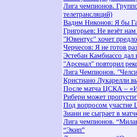
Лига чемпионов. Группо
телетрансляций)
Вадим Никонов: Я бы Га
Григорьев: Не везёт на
"Ювентус" хочет предл
Черчесов: Я не готов ра
Эстебан Камбиассо дал
"Арсенал" повторил рек
Лига Чемпионов. "Челси
Кристиано Лукарелли в
После матча ЦСКА – «И
Рибери может пропусти
Под вопросом участие Ш
Зиани не сыграет в мат
Лига чемпионов. “Мила
“Экип”