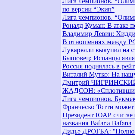
Лига чемпионов. “Олим
по версии “Экип”
Лига чемпионов. “Олим
Роналд Куман: В атаке п
Владимир Левин: Хидди
В отношениях между РФ
Лукарелли выкупил на с
Бышовец: Испанцы явля
Россия поднялась в ре
Виталий Мутко: На наш
Дмитрий ЧИГРИНСКИЙ: 
ЖАДСОН: «Сплотившись
Лига чемпионов. Букме
Франческо Тотти может
Президент ЮАР считает,
названия Bafana Bafana
Дидье ДРОГБА: "Полнос