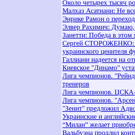
Около четырех тысяч ро
Малхаз Асатиани: Не вс
Энрике Рамон о переход
Элвер Рахимич: Думаю,
Занетти: Победа в этом
Сергей СТОРОЖЕНКО: "К
украинского ценителя фу
Галлиани надеется на о
Киевское "Динамо" уст
Лига чемпионов. "Рейн
тренеров
Лига чемпионов. ЦСКА-
Лига чемпионов. "Арсен
"Зенит" предложил Адвок
Украинские и английски
“Милан” желает приобр
Вальбуэна продлил конт