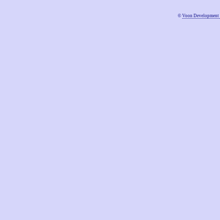
©
Voon Development