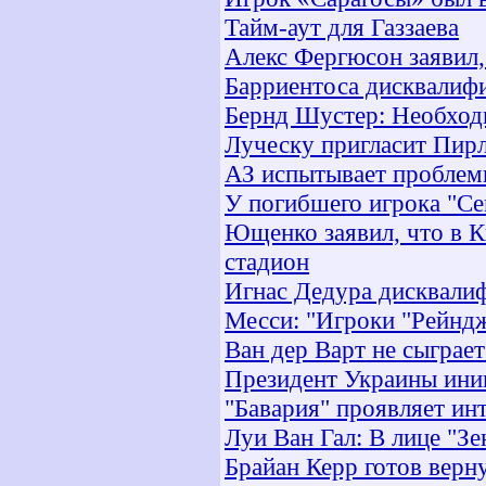
Тайм-аут для Газзаева
Алекс Фергюсон заявил,
Барриентоса дисквалифи
Бернд Шустер: Необходи
Луческу пригласит Пир
АЗ испытывает проблем
У погибшего игрока "Се
Ющенко заявил, что в 
стадион
Игнас Дедура дисквалиф
Месси: "Игроки "Рейндж
Ван дер Варт не сыграет
Президент Украины ини
"Бавария" проявляет ин
Луи Ван Гал: В лице "З
Брайан Керр готов верн