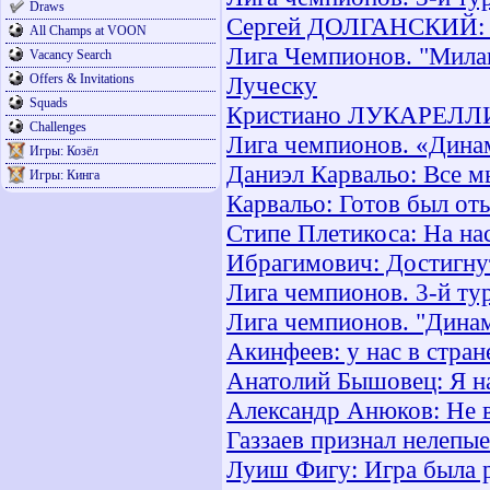
Draws
Сергей ДОЛГАНСКИЙ: "П
All Champs at VOON
Лига Чемпионов. "Милан
Vacancy Search
Offers & Invitations
Луческу
Squads
Кристиано ЛУКАРЕЛЛИ:
Challenges
Лига чемпионов. «Дина
Игры: Козёл
Даниэл Карвальо: Все м
Игры: Кинга
Карвальо: Готов был оты
Стипе Плетикоса: На на
Ибрагимович: Достигнут
Лига чемпионов. 3-й тур
Лига чемпионов. "Дина
Акинфеев: у нас в стран
Анатолий Бышовец: Я на
Александр Анюков: Не в
Газзаев признал нелепы
Луиш Фигу: Игра была 