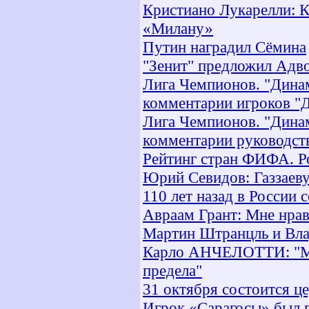
Кристиано Лукарелли: Ко
«Милану»
Путин наградил Сёмина
"Зенит" предложил Адво
Лига Чемпионов. "Дина
комментарии игроков "
Лига Чемпионов. "Дина
комментарии руководст
Рейтинг стран ФИФА. Р
Юрий Севидов: Газзаеву
110 лет назад в России
Авраам Грант: Мне нрав
Мартин Штранцль и Вла
Карло АНЧЕЛОТТИ: "Мир
предела"
31 октября состоится ц
Игрок «Сарагосы» был 