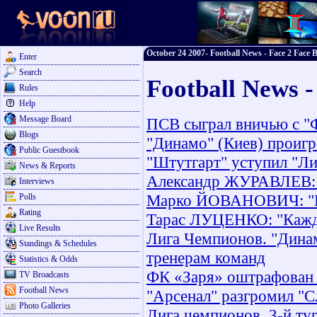
October 24 2007- Football News - Face 2 Face B
Enter
Search
Football News -
Rules
Help
Message Board
ПСВ сыграл вничью с "
Blogs
"Динамо" (Киев) проигр
Public Guestbook
"Штутгарт" уступил "Л
News & Reports
Александр ЖУРАВЛЕВ: "
Interviews
Марко ЙОВАНОВИЧ: "По
Polls
Rating
Тарас ЛУЦЕНКО: "Кажды
Live Results
Лига Чемпионов. "Дина
Standings & Schedules
тренерам команд
Statistics & Odds
ФК «Заря» оштрафован 
TV Broadcasts
Football News
"Арсенал" разгромил "
Photo Galleries
Лига чемпионов. 3-й ту