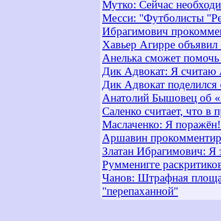
Мутко: Сейчас необход
Месси: "Футболисты "Ре
Ибрагимович прокомме
Хавьер Агирре объявил 
Анелька сможет помочь 
Дик Адвокат: Я считаю
Дик Адвокат поделился 
Анатолий Бышовец об «А
Саленко считает, что в
Маслаченко: Я поражён!
Аршавин прокомментиро
Златан Ибрагимович: Я 
Румменигге раскритико
Чанов: Штрафная площа
"перепаханной"