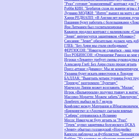
"Реал" готовит "пожизненный" контракт для Гу
Робби КИН: "Бербатов схож по манере игры с 
Лучиано МОДЖИ: "Интер" вышел на матч с анг
Харри РЕДНАПП: «В Англии нет вратаря луч
Пашинин будет работать с болельщиками «Лок
Яри Литманен был госпитализирован
Кажаров продлил контракт с нальчикским «Спа
"Зенит" интересуется защитником «Монако»?
Сарсания: "Зенит" обязательно должен дать до
ГЛЕБ: "Без Анри мы стали свободными"
ФЕРГЮСОН: "Никогда не сдаваться - наш деви
Пол РОБИНСОН: «Отношение Рамоса ко мне р
Игроки «Леванте» требует смены руководства 
Александр Глеб: Без Анри стало проще играть
Пресс-атташе «Динамо»: Мы не комментируем 
Украина будет искать инвесторов в Лондоне
БАЛЛАК: "Выиграть четыре турнира будет тру
"Торпедо" разгромило "Лулетану"
Марчелло Липпи может возглавить "Милан"
Игрок «Вильярреаля» получил травму в матче 
Массимо Моратти: Можем забить"Ливерпулю" 
Ломбертс выбыл на 6-7 недель
Конфликт между Матерацци и Ибрагимовичем 
«Бирмингем» и «Арсенал» сыграли вничью
"Сибирь" отправилась в Испанию
Месси: Никогда не буду играть за "Реал"
"Терек" купил защитника болгарского ЦСКА
«Зенит» обыграл голландский «Нордвейк»
Капелло наблюдал за футболистом "Бирмингем
Роббен: "На критику не обращаю внимание"