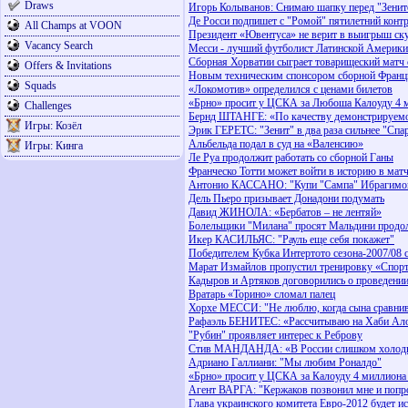
Draws
Игорь Колыванов: Cнимаю шапку перед "Зени
Де Росси подпишет с "Ромой" пятилетний конт
All Champs at VOON
Президент «Ювентуса» не верит в выигрыш ску
Vacancy Search
Месси - лучший футболист Латинской Америки
Сборная Хорватии сыграет товарищеский матч
Offers & Invitations
Новым техническим спонсором сборной Франци
Squads
«Локомотив» определился с ценами билетов
«Брно» просит у ЦСКА за Любоша Калоуду 4 
Challenges
Бернд ШТАНГЕ: «По качеству демонстрируемо
Игры: Козёл
Эрик ГЕРЕТС: "Зенит" в два раза сильнее "Спа
Альбельда подал в суд на «Валенсию»
Игры: Кинга
Ле Руа продолжит работать со сборной Ганы
Франческо Тотти может войти в историю в мат
Антонио КАССАНО: "Купи "Сампа" Ибрагимови
Дель Пьеро призывает Донадони подумать
Давид ЖИНОЛА: «Бербатов – не лентяй»
Болельщики "Милана" просят Мальдини продол
Икер КАСИЛЬЯС: "Рауль еще себя покажет"
Победителем Кубка Интертото сезона-2007/08 
Марат Измайлов пропустил тренировку «Спор
Кадыров и Артяков договорились о проведении
Вратарь «Торино» сломал палец
Хорхе МЕССИ: "Не люблю, когда сына сравни
Рафаэль БЕНИТЕС: «Рассчитываю на Хаби Ал
"Рубин" проявляет интерес к Реброву
Стив МАНДАНДА: «В России слишком холод
Адриано Галлиани: "Мы любим Роналдо"
«Брно» просит у ЦСКА за Калоуду 4 миллиона
Агент ВАРГА: "Кержаков позвонил мне и попр
Глава украинского комитета Евро-2012 будет и