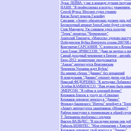
Лукас ЛЕЙВА: у нас в команде лучшие полуза
НАНИ: "Я профессионал и всегда с уважением 
Сергей Фурса: Месснер судил странно
Киган Хочет помочь Гаскойну
Сарсания: «Зенит» обязательно должен дать до
Беспилотный аппарат SensoCopter будет следит
Стив Манданда: Уж слишком здесь холодно
"Терек" проиграл "Черноморцу"
Анатолий Тимощук: «Марсель» здорово высту
Победителем Кубка Интертото сезона-2007/08 
Константин САРСАНИЯ: "С вопросом о Кержак
Свен Горан ЭРИКССОН: "Даже не мечтал о по
Самый доходный чемпионат в Европе - англий
Евро-2012: мониторинг продолжается
"Амкар" интересуется Венглинским
Чемпиона Украины ждет Кубок!
На зимних сборах "Динамо" без поражений
В понедельник "Динамо" откроет двери для бо
Николай ФЕДОРЕНКО: "К методике Лобановско
Эстебан КАМБИАССО: "Нам нужно быть вним
ЭМЕРСОН: "Я сейчас в хорошей форме"
Кержаков близок к уходу из «Севильи»
Кержаков опроверг переход в "Динамо"
Форвард бакинского "Интера" перейдет в "Торп
«Зенит» интересуется защитником «Монако»?
Рибери приступил к тренировкам в общей груп
У Литманена проблемы с сердцем
Виктор ВАЛЬДЕС: "В последнее время они доб
Рафаэль БЕНИТЕС: "Мои отношения с Хиксом
Кержаков опроверг свой переход в "Динамо"