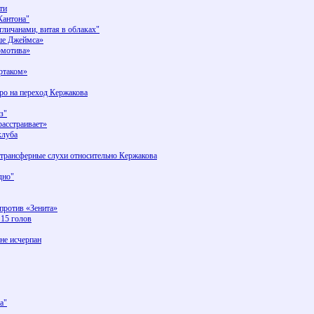
ти
Кантона"
личанами, витая в облаках"
ше Джеймса»
омотива»
ртаком»
бро на переход Кержакова
з"
асстраивает»
клуба
трансферные слухи относительно Кержакова
дно"
против «Зенита»
15 голов
не исчерпан
а"