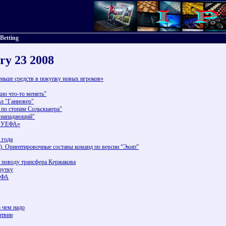
 Betting
ry 23 2008
ьше средств в покупку новых игроков»
но что-то менять"
ал "Ганновер"
по стопам Сольскьяера"
 нападающий"
т УЕФА»
 года
и). Ориентировочные составы команд по версии “Экип”
 поводу трансфера Кержакова
шутку
ЕФА
о чем надо
атвии