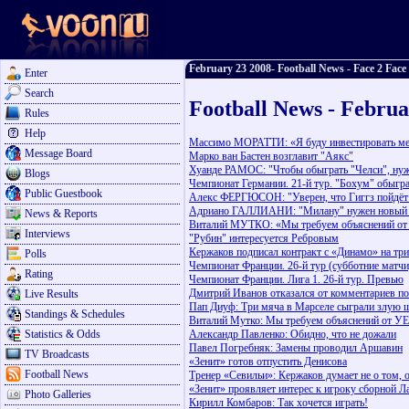
February 23 2008- Football News - Face 2 Face
Enter
Search
Football News - Februa
Rules
Help
Массимо МОРАТТИ: «Я буду инвестировать мен
Message Board
Марко ван Бастен возглавит "Аякс"
Хуанде РАМОС: "Чтобы обыграть "Челси", нуж
Blogs
Чемпионат Германии. 21-й тур. "Бохум" обыгр
Public Guestbook
Алекс ФЕРГЮСОН: "Уверен, что Гиггз пойдёт 
Адриано ГАЛЛИАНИ: "Милану" нужен новый
News & Reports
Виталий МУТКО: «Мы требуем объяснений о
Interviews
"Рубин" интересуется Ребровым
Кержаков подписал контракт с «Динамо» на три
Polls
Чемпионат Франции. 26-й тур (субботние матч
Rating
Чемпионат Франции. Лига 1. 26-й тур. Превью
Дмитрий Иванов отказался от комментариев по
Live Results
Пап Диуф: Три мяча в Марселе сыграли злую 
Standings & Schedules
Виталий Мутко: Мы требуем объяснений от У
Statistics & Odds
Александр Павленко: Обидно, что не дожали
Павел Погребняк: Замены проводил Аршавин
TV Broadcasts
«Зенит» готов отпустить Денисова
Football News
Тренер «Севильи»: Кержаков думает не о том, 
«Зенит» проявляет интерес к игроку сборной Л
Photo Galleries
Кирилл Комбаров: Так хочется играть!