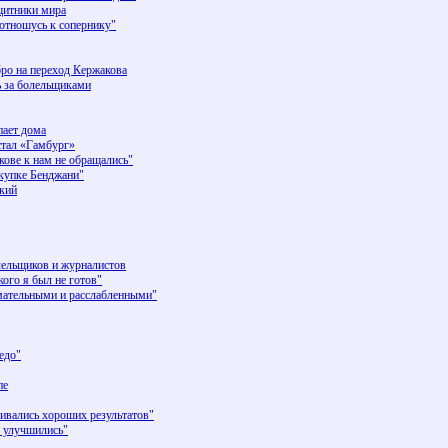
щитники мира
отношусь к сопернику"
бро на переход Кержакова
ь за болельщиками
пает дома
стал «Гамбург»
ове к нам не обращались"
купке Бенджани"
ский
лельщиков и журналистов
го я был не готов"
ательными и расслабленными"
едо"
пе
ивались хороших результатов"
 улучшились"