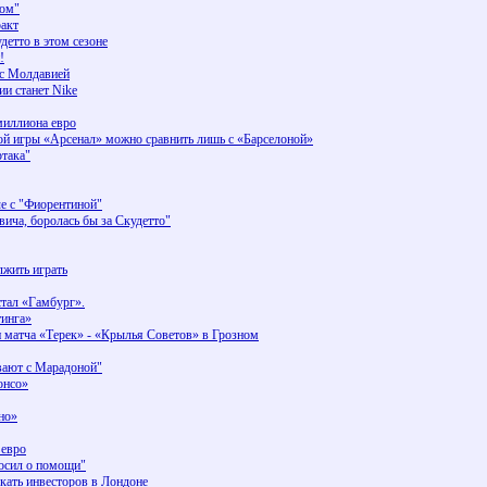
том"
ракт
детто в этом сезоне
!
 с Молдавией
и станет Nike
миллиона евро
й игры «Арсенал» можно сравнить лишь с «Барселоной»
ртака"
че с "Фиорентиной"
ча, боролась бы за Скудетто"
жить играть
стал «Гамбург».
тинга»
 матча «Терек» - «Крылья Советов» в Грозном
вают с Марадоной"
онсо»
но»
 евро
осил о помощи"
скать инвесторов в Лондоне