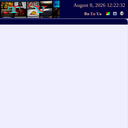
August 8, 2026
12:22:32
Ru
En
Ua