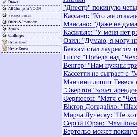
Draws
"Днестр" покинуло четы
All Champs at VOON
Кассано: "Кто же откаж
Vacancy Search
Offers & Invitations
Мансано: "Даже не дума
Squads
Касильяс: "У меня нет р
Challenges
Озил: "Думаю, я могу иг
Игры: Козёл
Бекхэм стал лауреатом 
Игры: Кинга
Гиггз: "Победа над "Чел
Венгер: "Нам нужны три
Кассетти не сыграет с 
Манчини лишит Тевеса 
"Эвертон" хочет арендо
Фергюсон: "Матч с "Чел
Віктор Догадайло: "Шах
Мирча Луческу: "Не хот
Сергій Юран: "Чемпiонат
Бертольо может покину