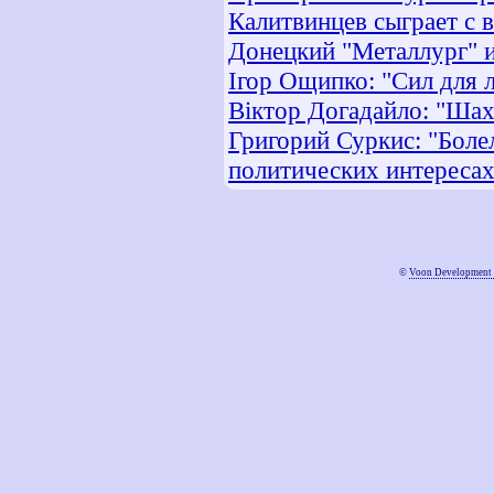
Калитвинцев сыграет с 
Донецкий "Металлург" и
Ігор Ощипко: "Сил для л
Віктор Догадайло: "Шах
Григорий Суркис: "Боле
политических интересах
©
Voon Development