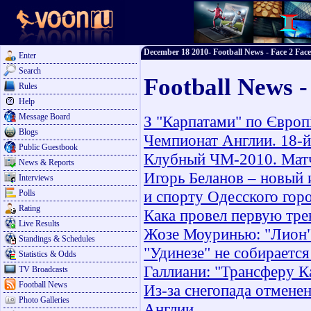
December 18 2010- Football News - Face 2 Face
Enter
Search
Football News 
Rules
Help
Message Board
З "Карпатами" по Європі
Blogs
Чемпионат Англии. 18-й
Public Guestbook
Клубный ЧМ-2010. Матч 
News & Reports
Игорь Беланов – новый 
Interviews
и спорту Одесского горо
Polls
Rating
Кака провел первую тре
Live Results
Жозе Моуринью: "Лион"
Standings & Schedules
"Удинезе" не собирается
Statistics & Odds
Галлиани: "Трансферу К
TV Broadcasts
Football News
Из-за снегопада отмене
Photo Galleries
Англии