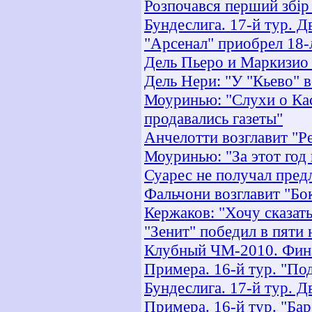
Розпочався перший збір 
Бундеслига. 17-й тур. Д
"Арсенал" приобрел 18-
Дель Пьеро и Маркизио 
Дель Нери: "У "Кьево" в
Моуринью: "Слухи о Кас
продавались газеты"
Анчелотти возглавит "Р
Моуринью: "За этот год
Суарес не получал предл
Фальчони возглавит "Бо
Кержаков: "Хочу сказат
"Зенит" победил в пят
Клубный ЧМ-2010. Фина
Примера. 16-й тур. "По
Бундеслига. 17-й тур. Д
Примера. 16-й тур. "Бар