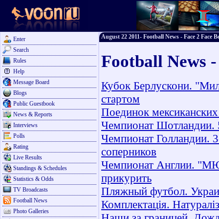
August 22 2011- Football News - Face 2 Face Be
Enter
Search
Football News -
Rules
Help
Message Board
Кубок Берлускони. "Мил
Blogs
стартом
Public Guestbook
Поединок мексиканских 
News & Reports
Чемпионат Шотландии. 5
Interviews
Чемпионат Голландии. 3
Polls
Rating
соперников
Live Results
Чемпионат Англии. "МЮ
Standings & Schedules
прикурить
Statistics & Odds
Пляжный футбол. Украин
TV Broadcasts
Football News
Комплектація. Натураліз
Photo Galleries
Наши за границей. Дож