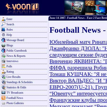
June 14 2007- Football News - Face 2 Face Bett
Enter
Search
Football News -
Rules
Help
Message Board
Юбилейный матч Рината 
Blogs
Джанфранко ДЗОЛА: "Н
Public Guestbook
следующем сезоне будет
News & Reports
Винченцо ЯКВИНТА: "Го
Interviews
ФИФА разрешила Робинь
Polls
Rating
Томаш КУШЧАК: "Я не 
Live Results
Виктор ВАЛЬДЕС: "И "Ба
Standings & Schedules
ЕВРО-2007(U-21). Групп
Statistics & Odds
“Ювентус” интересуетс
TV Broadcasts
Football News
Французские клубы про
Photo Galleries
Мелхиот покидает “Рен