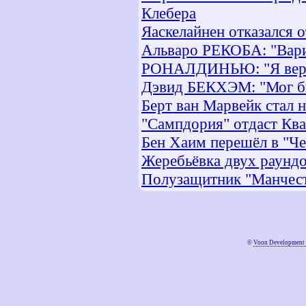
Клебера
Яаскелайнен отказался о
Альваро РЕКОБА: "Вариа
РОНАЛДИНЬЮ: "Я верю
Дэвид БЕКХЭМ: "Мог бы 
Берт ван Марвейк стал
"Сампдория" отдаст Ква
Бен Хаим перешёл в "Че
Жеребьёвка двух раунд
Полузащитник "Манчест
©
Voon Development