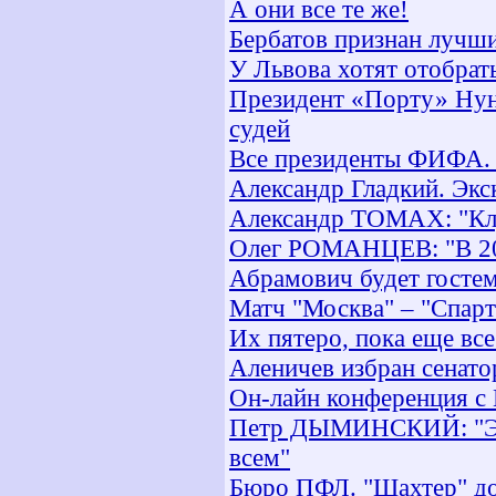
А они все те же!
Бербатов признан лучш
У Львова хотят отобра
Президент «Порту» Нун
судей
Все президенты ФИФА. Ч
Александр Гладкий. Экс
Александр ТОМАХ: "Клу
Олег РОМАНЦЕВ: "В 200
Абрамович будет гостем
Матч "Москва" – "Спарт
Их пятеро, пока еще вс
Аленичев избран сенат
Он-лайн конференция с
Петр ДЫМИНСКИЙ: "Экс
всем"
Бюро ПФЛ. "Шахтер" до