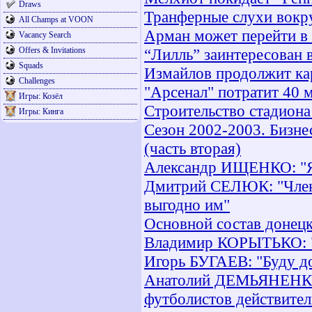
Draws
Транферные слухи вокр
All Champs at VOON
Арман может перейти в
Vacancy Search
Offers & Invitations
“Лилль” заинтересован 
Squads
Измайлов продолжит кар
Challenges
"Арсенал" потратит 40 
Игры: Козёл
Строительство стадиона
Игры: Кинга
Сезон 2002-2003. Бизне
(часть вторая)
Александр ИЩЕНКО: "Я 
Дмитрий СЕЛЮК: "Член
выгодно им"
Основной состав донецк
Владимир КОРЫТЬКО: "О
Игорь БУГАЕВ: "Буду до
Анатолий ДЕМЬЯНЕНКО: 
футболистов действител